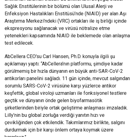
Sağlık Enstitülerinin bir bölümü olan Ulusal Alerji ve
Enfeksiyon Hastalıkları Enstitüsü’nde (NIAID) yer alan Aşı
Araştırma Merkezi'ndeki (VRC) ortakları ile iş birliği içinde
ekspresyonu sağlanacak ve virüsü nötralize etme
yetenekleri kapsamında NIAID ile beklemede olan anlaşma
test edilecek.
AbCellera CEO'su Carl Hansen, Ph.D. konuyla ilgili şu
açıklamayı yaptı: “AbCellera’nın platformu, şimdiye kadar
görülmemiş bir hızla dünyanın en büyük anti-SAR-CoV-2
antikorları panelini sağladı. 11 gün içinde, mevcut salgından
sorumlu SARS-CoV-2 virüsüne karşı yüzlerce antikor
keşfettik, global viroloji uzmanları ile fonksiyonel testlere
geçtik ve dünyanın önde gelen biyofarmasötik
şirketlerinden biriyle ortak geliştirme anlaşması imzaladık.
Lilly’nin bu global zorluğa verdiği yanıtın hızı ve
çevikliğinden çok etkilendik. Takımlarımız birlikte, salgını
durdurmak için bir karşı önlem ortaya koymak üzere