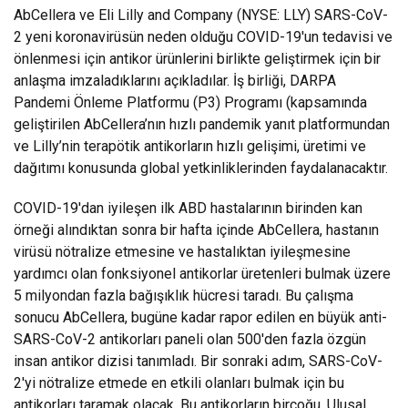
AbCellera ve Eli Lilly and Company (NYSE: LLY) SARS-CoV-
2 yeni koronavirüsün neden olduğu COVID-19'un tedavisi ve
önlenmesi için antikor ürünlerini birlikte geliştirmek için bir
anlaşma imzaladıklarını açıkladılar. İş birliği, DARPA
Pandemi Önleme Platformu (P3) Programı (kapsamında
geliştirilen AbCellera’nın hızlı pandemik yanıt platformundan
ve Lilly’nin terapötik antikorların hızlı gelişimi, üretimi ve
dağıtımı konusunda global yetkinliklerinden faydalanacaktır.
COVID-19'dan iyileşen ilk ABD hastalarının birinden kan
örneği alındıktan sonra bir hafta içinde AbCellera, hastanın
virüsü nötralize etmesine ve hastalıktan iyileşmesine
yardımcı olan fonksiyonel antikorlar üretenleri bulmak üzere
5 milyondan fazla bağışıklık hücresi taradı. Bu çalışma
sonucu AbCellera, bugüne kadar rapor edilen en büyük anti-
SARS-CoV-2 antikorları paneli olan 500'den fazla özgün
insan antikor dizisi tanımladı. Bir sonraki adım, SARS-CoV-
2'yi nötralize etmede en etkili olanları bulmak için bu
antikorları taramak olacak. Bu antikorların birçoğu, Ulusal