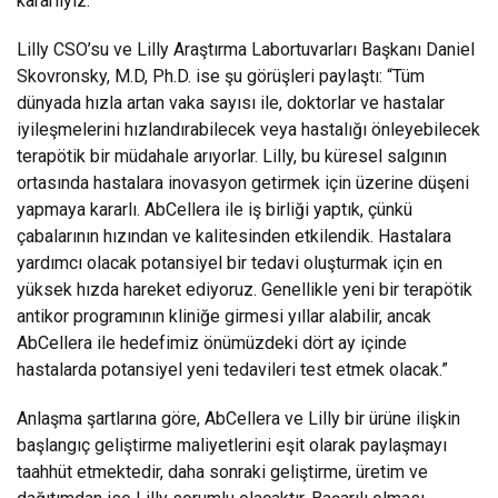
kararlıyız.”
Lilly CSO’su ve Lilly Araştırma Labortuvarları Başkanı Daniel
Skovronsky, M.D, Ph.D. ise şu görüşleri paylaştı: “Tüm
dünyada hızla artan vaka sayısı ile, doktorlar ve hastalar
iyileşmelerini hızlandırabilecek veya hastalığı önleyebilecek
terapötik bir müdahale arıyorlar. Lilly, bu küresel salgının
ortasında hastalara inovasyon getirmek için üzerine düşeni
yapmaya kararlı. AbCellera ile iş birliği yaptık, çünkü
çabalarının hızından ve kalitesinden etkilendik. Hastalara
yardımcı olacak potansiyel bir tedavi oluşturmak için en
yüksek hızda hareket ediyoruz. Genellikle yeni bir terapötik
antikor programının kliniğe girmesi yıllar alabilir, ancak
AbCellera ile hedefimiz önümüzdeki dört ay içinde
hastalarda potansiyel yeni tedavileri test etmek olacak.”
Anlaşma şartlarına göre, AbCellera ve Lilly bir ürüne ilişkin
başlangıç ​​geliştirme maliyetlerini eşit olarak paylaşmayı
taahhüt etmektedir, daha sonraki geliştirme, üretim ve