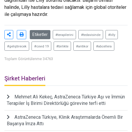
dağıtımdan ise Lilly sorumlu olacaktır. Başarılı olması
halinde, Lilly hastalara tedavi sağlamak için global otoriteler
ile çalışmaya hazırdır.
Etiketler
#terapilerini
#tedavisinde
#lılly
#geliştirecek
#covıd 19
#birlikte
#antikor
#abcellera
Toplam Görüntülenme 34763
Şirket Haberleri
Mehmet Ali Kekeç, AstraZeneca Türkiye Aşı ve İmmün
Terapiler İş Birimi Direktörlüğü görevine terfi etti
AstraZeneca Türkiye, Klinik Araştırmalarda Önemli Bir
Başarıya İmza Attı