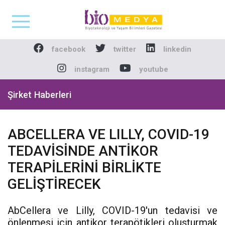
Biomedya - Biyotekno
facebook
twitter
linkedin
instagram
youtube
Şirket Haberleri
ABCELLERA VE LILLY, COVID-19
TEDAVİSİNDE ANTİKOR
TERAPİLERİNİ BİRLİKTE
GELİŞTİRECEK
AbCellera ve Lilly, COVID-19'un tedavisi ve
önlenmesi için antikor terapötikleri oluşturmak