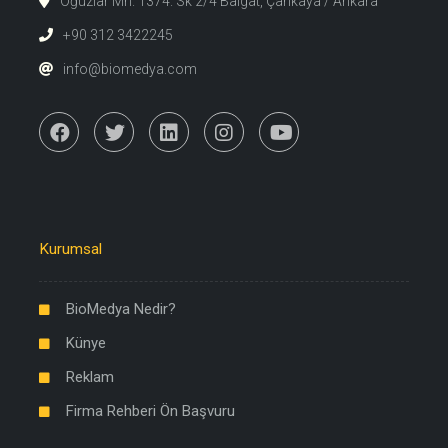
Oğuzlar Mh. 1374. Sk 2/4 Balgat, Çankaya / Ankara
+90 312 3422245
info@biomedya.com
Kurumsal
BioMedya Nedir?
Künye
Reklam
Firma Rehberi Ön Başvuru