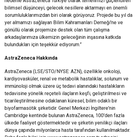
nedenle AstraZeneca Türkiye olarak temelimizi güçlendiren
bilimsel düşünceyi, gelecek nesillere aktarmayı en önemli
sorumluluklarımızdan biri olarak görüyoruz. Projede bu yıl da
yer almamızı sağlayan Bilim Kahramanları Derneği'ne ve
gönüllü olarak projemize destek olan tüm çalışma
arkadaşlarımıza ülkemizin geleceğinin inşasına katkıda
bulundukları için teşekkür ediyorum.”
AstraZeneca Hakkında
AstraZeneca (LSE/STO/NYSE: AZN), özellikle onkoloji,
kardiyovasküler, renal ve metabolik hastalıklar, solunum ve
immünoloji olmak üzere üç tedavi alanındaki hastalıkların
tedavisine yönelik reçeteli ilaçların keşfi, geliştirilmesi ve
ticarileştirilmesine odaklanan küresel, bilim odaklı bir
biyofarmasötik şirketidir. Genel Merkezi İngiltere'nin
Cambridge kentinde bulunan AstraZeneca, 100'den fazla
ülkede faaliyet göstermektedir ve şirketin yenilikçi ilaçları
dünya çapında milyonlarca hasta tarafından kullanılmaktadır.