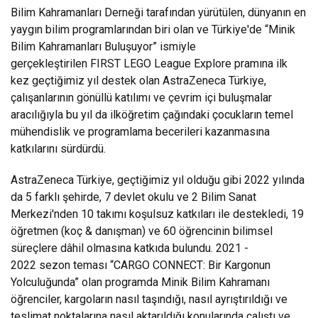
Bilim Kahramanları Derneği tarafından yürütülen, dünyanın en
yaygın bilim programlarından biri olan ve Türkiye'de “Minik
Bilim Kahramanları Buluşuyor” ismiyle
gerçekleştirilen FIRST LEGO League Explore pramına ilk
kez geçtiğimiz yıl destek olan AstraZeneca Türkiye,
çalışanlarının gönüllü katılımı ve çevrim içi buluşmalar
aracılığıyla bu yıl da ilköğretim çağındaki çocukların temel
mühendislik ve programlama becerileri kazanmasına
katkılarını sürdürdü.
AstraZeneca Türkiye, geçtiğimiz yıl olduğu gibi 2022 yılında
da 5 farklı şehirde, 7 devlet okulu ve 2 Bilim Sanat
Merkezi'nden 10 takımı koşulsuz katkıları ile destekledi, 19
öğretmen (koç & danışman) ve 60 öğrencinin bilimsel
süreçlere dâhil olmasına katkıda bulundu. 2021 -
2022 sezon teması “CARGO CONNECT: Bir Kargonun
Yolculuğunda” olan programda Minik Bilim Kahramanı
öğrenciler, kargoların nasıl taşındığı, nasıl ayrıştırıldığı ve
teslimat noktalarına nasıl aktarıldığı konularında çalıştı ve