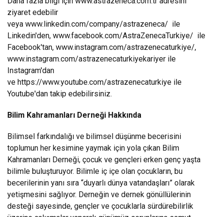
Daha fazla bilgi için
www.astrazeneca.com.tr
adresini
ziyaret edebilir
veya
www.linkedin.com/company/astrazeneca/
ile
Linkedin'den,
www.facebook.com/AstraZenecaTurkiye/
ile
Facebook'tan,
www.instagram.com/astrazenecaturkiye/
,
www.instagram.com/astrazenecaturkiyekariyer
ile
Instagram'dan
ve
https://www.youtube.com/astrazenecaturkiye
ile
Youtube'dan takip edebilirsiniz.
Bilim Kahramanları Derneği Hakkında
Bilimsel farkındalığı ve bilimsel düşünme becerisini
toplumun her kesimine yaymak için yola çıkan Bilim
Kahramanları Derneği, çocuk ve gençleri erken genç yaşta
bilimle buluşturuyor. Bilimle iç içe olan çocukların, bu
becerilerinin yanı sıra “duyarlı dünya vatandaşları” olarak
yetişmesini sağlıyor. Derneğin ve dernek gönüllülerinin
desteği sayesinde, gençler ve çocuklarla sürdürebilirlik