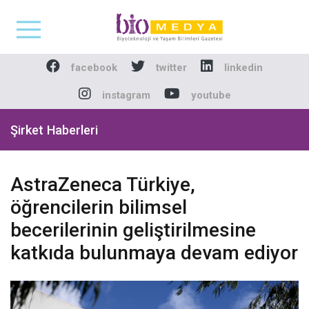
Biomedya - Biyotekno
facebook
twitter
linkedin
instagram
youtube
Şirket Haberleri
AstraZeneca Türkiye,
öğrencilerin bilimsel
becerilerinin geliştirilmesine
katkıda bulunmaya devam ediyor