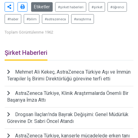
Etiketler
#şirket haberleri
#şirket
#öğrenci
#haber
#bilim
#astrazeneca
#araştırma
Toplam Görüntülenme 1962
Şirket Haberleri
Mehmet Ali Kekeç, AstraZeneca Türkiye Aşı ve İmmün
Terapiler İş Birimi Direktörlüğü görevine terfi etti
AstraZeneca Türkiye, Klinik Araştırmalarda Önemli Bir
Başarıya İmza Attı
Drogsan İlaçları’nda Bayrak Değişimi: Genel Müdürlük
Görevine Dr. Sabri Öncel Atandı
AstraZeneca Türkiye, kanserle mücadelede erken tanı