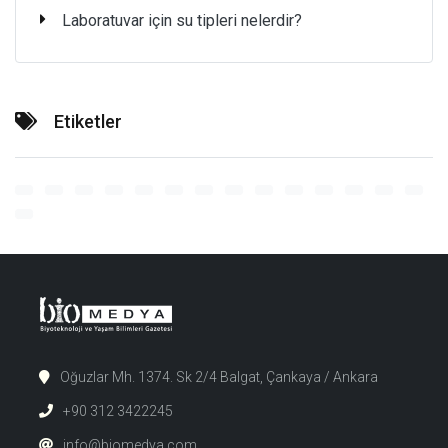
Laboratuvar için su tipleri nelerdir?
Etiketler
Oğuzlar Mh. 1374. Sk 2/4 Balgat, Çankaya / Ankara
+90 312 3422245
info@biomedya.com