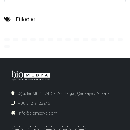
Etiketler
Oğuzlar Mh. 1374. Sk 2/4 Balgat, Çankaya / Ankara
+90 312 3422245
info@biomedya.com