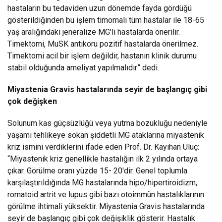
hastaların bu tedaviden uzun dönemde fayda gördüğü
gösterildiğinden bu işlem timomalı tüm hastalar ile 18-65
yaş aralığındaki jeneralize MG'li hastalarda önerilir.
Timektomi, MuSK antikoru pozitif hastalarda önerilmez.
Timektomi acil bir işlem değildir, hastanın klinik durumu
stabil olduğunda ameliyat yapılmalıdır” dedi.
Miyastenia Gravis hastalarında seyir de başlangıç gibi
çok değişken
Solunum kas güçsüzlüğü veya yutma bozukluğu nedeniyle
yaşamı tehlikeye sokan şiddetli MG ataklarına miyastenik
kriz ismini verdiklerini ifade eden Prof. Dr. Kayıhan Uluç:
“Miyastenik kriz genellikle hastalığın ilk 2 yılında ortaya
çıkar. Görülme oranı yüzde 15- 20'dir. Genel toplumla
karşılaştırıldığında MG hastalarında hipo/hipertiroidizm,
romatoid artrit ve lupus gibi bazı otoimmün hastalıklarının
görülme ihtimali yüksektir. Miyastenia Gravis hastalarında
seyir de başlangıç gibi çok değişiklik gösterir. Hastalık