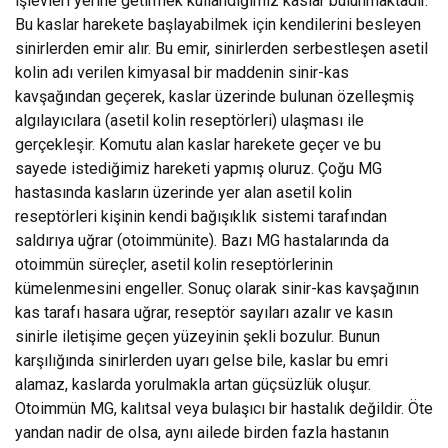
işlevleri yerine getirmek kullandığımız kaslar bulunmaktadır.
Bu kaslar harekete başlayabilmek için kendilerini besleyen
sinirlerden emir alır. Bu emir, sinirlerden serbestleşen asetil
kolin adı verilen kimyasal bir maddenin sinir-kas
kavşağından geçerek, kaslar üzerinde bulunan özelleşmiş
algılayıcılara (asetil kolin reseptörleri) ulaşması ile
gerçekleşir. Komutu alan kaslar harekete geçer ve bu
sayede istediğimiz hareketi yapmış oluruz. Çoğu MG
hastasında kasların üzerinde yer alan asetil kolin
reseptörleri kişinin kendi bağışıklık sistemi tarafından
saldırıya uğrar (otoimmünite). Bazı MG hastalarında da
otoimmün süreçler, asetil kolin reseptörlerinin
kümelenmesini engeller. Sonuç olarak sinir-kas kavşağının
kas tarafı hasara uğrar, reseptör sayıları azalır ve kasın
sinirle iletişime geçen yüzeyinin şekli bozulur. Bunun
karşılığında sinirlerden uyarı gelse bile, kaslar bu emri
alamaz, kaslarda yorulmakla artan güçsüzlük oluşur.
Otoimmün MG, kalıtsal veya bulaşıcı bir hastalık değildir. Öte
yandan nadir de olsa, aynı ailede birden fazla hastanın