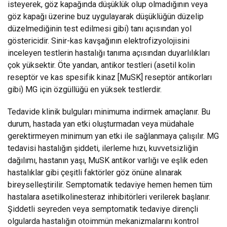
isteyerek, göz kapağında düşüklük olup olmadığının veya
göz kapağı üzerine buz uygulayarak düşüklüğün düzelip
düzelmediğinin test edilmesi gibi) tanı açısından yol
göstericidir. Sinir-kas kavşağının elektrofizyolojisini
inceleyen testlerin hastalığı tanıma açısından duyarlılıkları
çok yüksektir. Öte yandan, antikor testleri (asetil kolin
reseptör ve kas spesifik kinaz [MuSK] reseptör antikorları
gibi) MG için özgüllüğü en yüksek testlerdir.
Tedavide klinik bulguları minimuma indirmek amaçlanır. Bu
durum, hastada yan etki oluşturmadan veya müdahale
gerektirmeyen minimum yan etki ile sağlanmaya çalışılır. MG
tedavisi hastalığın şiddeti, ilerleme hızı, kuvvetsizliğin
dağılımı, hastanın yaşı, MuSK antikor varlığı ve eşlik eden
hastalıklar gibi çeşitli faktörler göz önüne alınarak
bireyselleştirilir. Semptomatik tedaviye hemen hemen tüm
hastalara asetilkolinesteraz inhibitörleri verilerek başlanır.
Şiddetli seyreden veya semptomatik tedaviye dirençli
olgularda hastalığın otoimmün mekanizmalarını kontrol