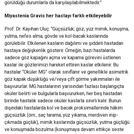
görüldüğü durumlarla da karşılaşılabilmektedir.”
Miyastenia Gravis her hastayı farklı etkileyebilir
Prof. Dr. Kayıhan Uluç: “Güçsüzlük; göz, yüz mimik, konuşma,
yutma, nefes alma, gövde ve kol-bacak kaslarında
görülebilir. Etkilenen kasların dağılımı ve şiddeti hastadan
hastaya değişkenlik gösterir. Örneğin, bazı hastalarda
sadece göz kapağını açma ve kapama görevini üstlenen
kaslar ile gözlerimizi hareket ettiren kaslar etkilenir. Bu
hastalar “Oküler MG” olarak sınıflanır ve genellikle asimetrik
göz kapak düşüklüğü ve/veya çift görme yakınmaları ile
başvururlar. MG hastalarının yarısından fazlası başlangıçta
oküler belirti ve bulgularla başvururken, her beş hastadan
birinde hastalık sadece oküler kaslarla sınırlı kalır. Bunun
dışındaki hastalarda kol ve bacak proksimallerinde hâkim
güçsüzlük (örn., saç tarama, yüz yıkama, merdiven inip-
çıkmada güçlük), mimik kaslarında güçsüzlük, yutma güçlüğü
ve konuşmada bozulma (konuşmaya devam ettikçe seste