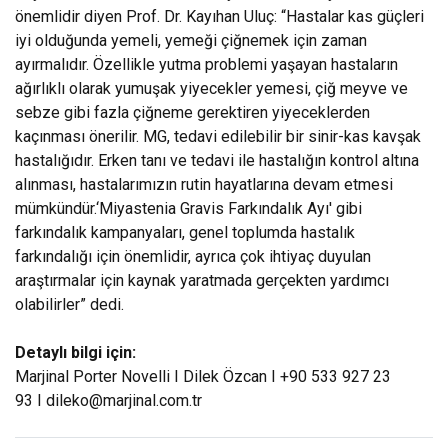
önemlidir diyen Prof. Dr. Kayıhan Uluç: “Hastalar kas güçleri
iyi olduğunda yemeli, yemeği çiğnemek için zaman
ayırmalıdır. Özellikle yutma problemi yaşayan hastaların
ağırlıklı olarak yumuşak yiyecekler yemesi, çiğ meyve ve
sebze gibi fazla çiğneme gerektiren yiyeceklerden
kaçınması önerilir. MG, tedavi edilebilir bir sinir-kas kavşak
hastalığıdır. Erken tanı ve tedavi ile hastalığın kontrol altına
alınması, hastalarımızın rutin hayatlarına devam etmesi
mümkündür.‘Miyastenia Gravis Farkındalık Ayı' gibi
farkındalık kampanyaları, genel toplumda hastalık
farkındalığı için önemlidir, ayrıca çok ihtiyaç duyulan
araştırmalar için kaynak yaratmada gerçekten yardımcı
olabilirler” dedi.
Detaylı bilgi için:
Marjinal Porter Novelli I Dilek Özcan I +90 533 927 23
93 I
dileko@marjinal.com.tr