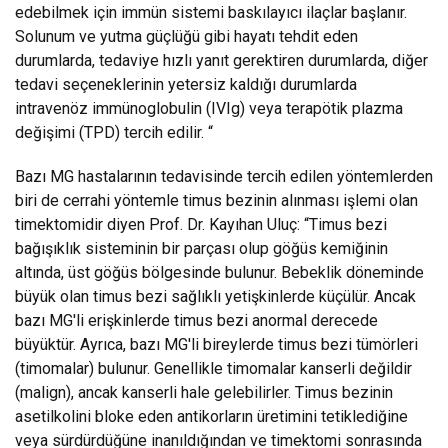
edebilmek için immün sistemi baskılayıcı ilaçlar başlanır.
Solunum ve yutma güçlüğü gibi hayatı tehdit eden
durumlarda, tedaviye hızlı yanıt gerektiren durumlarda, diğer
tedavi seçeneklerinin yetersiz kaldığı durumlarda
intravenöz immünoglobulin (IVIg) veya terapötik plazma
değişimi (TPD) tercih edilir. “
Bazı MG hastalarının tedavisinde tercih edilen yöntemlerden
biri de cerrahi yöntemle timus bezinin alınması işlemi olan
timektomidir diyen Prof. Dr. Kayıhan Uluç: “Timus bezi
bağışıklık sisteminin bir parçası olup göğüs kemiğinin
altında, üst göğüs bölgesinde bulunur. Bebeklik döneminde
büyük olan timus bezi sağlıklı yetişkinlerde küçülür. Ancak
bazı MG'li erişkinlerde timus bezi anormal derecede
büyüktür. Ayrıca, bazı MG'li bireylerde timus bezi tümörleri
(timomalar) bulunur. Genellikle timomalar kanserli değildir
(malign), ancak kanserli hale gelebilirler. Timus bezinin
asetilkolini bloke eden antikorların üretimini tetiklediğine
veya sürdürdüğüne inanıldığından ve timektomi sonrasında