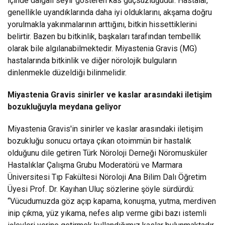
içinde dalgalı seyir gösteren kas güçsüzlüğüdür. Hastalar,
genellikle uyandıklarında daha iyi olduklarını, akşama doğru
yorulmakla yakınmalarının arttığını, bitkin hissettiklerini
belirtir. Bazen bu bitkinlik, başkaları tarafından tembellik
olarak bile algılanabilmektedir. Miyastenia Gravis (MG)
hastalarında bitkinlik ve diğer nörolojik bulguların
dinlenmekle düzeldiği bilinmelidir.
Miyastenia Gravis sinirler ve kaslar arasındaki iletişim
bozukluğuyla meydana geliyor
Miyastenia Gravis'in sinirler ve kaslar arasındaki iletişim
bozukluğu sonucu ortaya çıkan otoimmün bir hastalık
olduğunu dile getiren Türk Nöroloji Derneği Nöromusküler
Hastalıklar Çalışma Grubu Moderatörü ve Marmara
Üniversitesi Tıp Fakültesi Nöroloji Ana Bilim Dalı Öğretim
Üyesi Prof. Dr. Kayıhan Uluç sözlerine şöyle sürdürdü:
“Vücudumuzda göz açıp kapama, konuşma, yutma, merdiven
inip çıkma, yüz yıkama, nefes alıp verme gibi bazı istemli