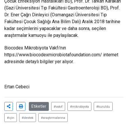
Çocuk Enfeksiyon Hastalıkları BD), Prof. Dr. Tarkan Karakan
(Gazi Üniversitesi Tıp Fakültesi Gastroenteroloji BD), Prof.
Dr. Ener Çağrı Dinleyici (Osmangazi Üniversitesi Tıp
Fakültesi Çocuk Sağlığı Ana Bilim Dalı) Aralık 2018 tarihine
kadar seçimlerini yapacaklar ve daha sonra, seçilen
araştırmalar kamuoyu ile paylaşılacak.
Biocodex Mikrobiyota Vakfı’nın
https://www.biocodexmicrobiotafoundation.com/
internet
adresinde detaylı bilgiler yer alıyor.
Ertan Cebeci
Etiketler
#vakıf
#mikrobiyota
#kuruldu
#için
#destek
#araştırmalarına