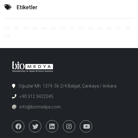
Etiketler
Oğuzlar Mh. 1374. Sk 2/4 Balgat, Çankaya / Ankara
+90 312 3422245
info@biomedya.com