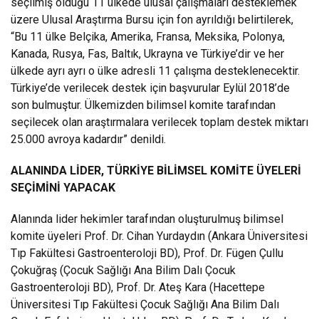
seçilmiş olduğu 11 ülkede ulusal çalışmaları desteklemek
üzere Ulusal Araştırma Bursu için fon ayrıldığı belirtilerek,
“Bu 11 ülke Belçika, Amerika, Fransa, Meksika, Polonya,
Kanada, Rusya, Fas, Baltık, Ukrayna ve Türkiye’dir ve her
ülkede ayrı ayrı o ülke adresli 11 çalışma desteklenecektir.
Türkiye’de verilecek destek için başvurular Eylül 2018’de
son bulmuştur. Ülkemizden bilimsel komite tarafından
seçilecek olan araştırmalara verilecek toplam destek miktarı
25.000 avroya kadardır” denildi.
ALANINDA LİDER, TÜRKİYE BİLİMSEL KOMİTE ÜYELERİ
SEÇİMİNİ YAPACAK
Alanında lider hekimler tarafından oluşturulmuş bilimsel
komite üyeleri Prof. Dr. Cihan Yurdaydın (Ankara Üniversitesi
Tıp Fakültesi Gastroenteroloji BD), Prof. Dr. Fügen Çullu
Çokuğraş (Çocuk Sağlığı Ana Bilim Dalı Çocuk
Gastroenteroloji BD), Prof. Dr. Ateş Kara (Hacettepe
Üniversitesi Tıp Fakültesi Çocuk Sağlığı Ana Bilim Dalı