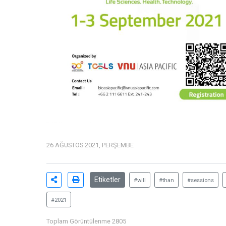
26 AĞUSTOS 2021, PERŞEMBE
Etiketler
#will
#than
#sessions
#2021
Toplam Görüntülenme 2805