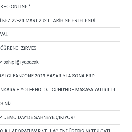
EXPO ONLINE “
İ KEZ 22-24 MART 2021 TARİHİNE ERTELENDİ
VALI
 ÖĞRENCİ ZİRVESİ
 sahipliği yapacak
ASI CLEANZONE 2019 BAŞARIYLA SONA ERDİ
KARA BİYOTEKNOLOJİ GÜNÜ’NDE MASAYA YATIRILDI
SİNİZ
UP DEMO DAY'DE SAHNEYE ÇIKIYOR!
OJİ, LABORATUVAR VE İLAÇ ENDÜSTRİSİNİ TEK ÇATI