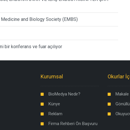
n Medicine and Biology Society (EMBS)
i bir konferans ve fuar açılıyor
Kurumsal
Okurlar İç
BioMedya Nedir?
Makale 
Künye
Gönüllü
Reklam
Okuyuc
Firma Rehberi Ön Başvuru