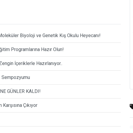
Moleküler Biyoloji ve Genetik Kış Okulu Heyecanı!
itim Programlarına Hazır Olun!
ngin İçeriklerle Hazırlanıyor..
i " Sempozyumu
’NE GÜNLER KALDI!
n Karşısına Çıkıyor