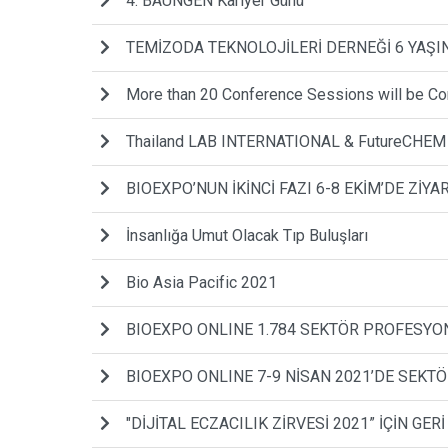
4. BAUNGEN Kariyer Günü
TEMİZODA TEKNOLOJİLERİ DERNEĞİ 6 YAŞI
More than 20 Conference Sessions will be Con
Thailand LAB INTERNATIONAL & FutureCHEM r
BIOEXPO’NUN İKİNCİ FAZI 6-8 EKİM’DE ZİYA
İnsanlığa Umut Olacak Tıp Buluşları
Bio Asia Pacific 2021
BIOEXPO ONLINE 1.784 SEKTÖR PROFESYO
BIOEXPO ONLINE 7-9 NİSAN 2021’DE SEK
"DİJİTAL ECZACILIK ZİRVESİ 2021” İÇİN GER