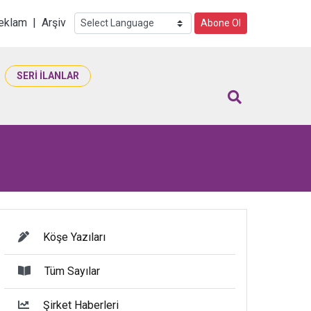
i
eklam
|
Arşiv
Abone Ol
SERİ İLANLAR
Köşe Yazıları
Tüm Sayılar
Şirket Haberleri