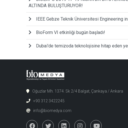
ALTINDA BULUŞTURUYOR!
IEEE Gebze Teknik Üniversitesi Engineering i
BioForm VI etkinliği bugün başladı!
Dubai'de temizoda teknolojisine hitap eden yen
Oğuzlar Mh. 1374. Sk 2/4 Balgat, Çankaya / Ankara
+90 312 3422245
info@biomedya.com