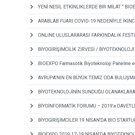
YENİ NESİL ETKİNLİKLERDE BİR MİLAT “ BIO
ARABLAB FUARI COVID-19 NEDENİYLE İKİNC
ONLINE ULUSLARARASI FARKINDALIK FESTI
BİYOGİRİŞİMCİLİK ZİRVESİ / BİYOTEKNOLOJİ
BIOEXPO Farmasötik Biyoteknoloji Paneline ev
AVRUPA’NIN EN BÜYÜK TEMİZ ODA BULUŞM
BİYOTEKNOLOJİNİN SUNDUĞU OLANAKLARAN
BİYOİNFORMATİK FORUMU – 2019’a DAVETLİ
BİYOGİRİŞİMCİLER 19 NİSAN'DA BIO START
BİOEXPO 2019 17-19 NİSAN’DA BİYOTEKNOL