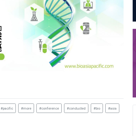
#pacific
#more
#conference
#conducted
#bio
#asia