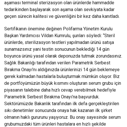
aşaması terminal sterizasyon olan ürünlerde hammadde
tedarikinden başlayarak son aşama olan sevkiyata kadar
geçen sürecin kalitesi ve güvenliğini bir kez daha kanıtladı.
Sertifikanın önemine değinen Polifarma Yönetim Kurulu
Başkan Yardımcısı Vildan Kumrulu, şunları söyledi: “Steril
ürünlerde, sterilizasyon testleri yapılmadan ürünü satışa
sunamazsınız yani testin sonucunun beklediği 14 gün
boyunca ürünü yasal olarak deponuzda tutmak zorundasınız.
Sağlık Bakanlığı tarafından verilen Parametrik Serbest
Bırakma Onayı’nı aldığınızda ürünlerinizi 14 gün beklemeye
gerek kalmadan hastalarla buluşturmak mümkün oluyor. Biz
de portföyümüzün büyük kısmını oluşturan serum grubu için
piyasanın talebine daha hızlı cevap verebilmek hedefiyle
Parametrik Serbest Bırakma Onayı’na başvurduk.
Sektörümüzde Bakanlık tarafından ilk defa gerçekleştirilen
sıkı denetimler sonucunda onaya hak kazanan ilk şirket
olmanın haklı gururunu yaşıyoruz. Bu onay sayesinde serum
grubumuzdaki tüm ürünleri hastalara en hızlı şekilde