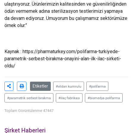
ulaştırıyoruz. Ürünlerimizin kalitesinden ve güvenilirliğinden
ödün vermemek adına sterilizasyon testlerimizi yapmaya
da devam ediyoruz. Umuyorum bu çalışmamız sektörümüze
örnek olur.”
Kaynak : https://pharmaturkey.com/polifarma-turkiyede-
parametrik-serbest-birakma-onayini-alan-ilk-ilac-sirketi-
oldu/
Etiketler
#vildan kumrulu
#polifarma
#parametrik serbest bırakma
#ilaç fabrikası
#biomedya polifarma
Toplam Görüntülenme 47447
Şirket Haberleri