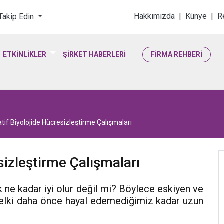
loji & Yaşam Bilimler
Hakkımızda
|
Künye
|
R
 Takip Edin
ETKİNLİKLER
ŞİRKET HABERLERİ
FİRMA REHBERİ
tif Biyolojide Hücresizleştirme Çalışmaları
sizleştirme Çalışmaları
 ne kadar iyi olur değil mi? Böylece eskiyen ve
 belki daha önce hayal edemediğimiz kadar uzun