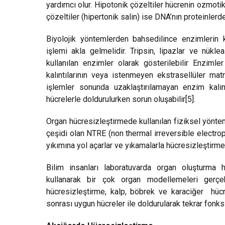
yardımcı olur. Hipotonik çözeltiler hücrenin ozmoti
çözeltiler (hipertonik salin) ise DNA’nın proteinlerd
Biyolojik yöntemlerden bahsedilince enzimlerin k
işlemi akla gelmelidir. Tripsin, lipazlar ve nük
kullanılan enzimler olarak gösterilebilir Enziml
kalıntılarının veya istenmeyen ekstrasellüler matri
işlemler sonunda uzaklaştırılamayan enzim kalın
hücrelerle doldurulurken sorun oluşabilir[5].
Organ hücresizleştirmede kullanılan fiziksel yöntem
çeşidi olan NTRE (non thermal irreversible electrop
yıkımına yol açarlar ve yıkamalarla hücresizleştirme 
Bilim insanları laboratuvarda organ oluşturma h
kullanarak bir çok organ modellemeleri gerçekle
hücresizleştirme, kalp, böbrek ve karaciğer hücre
sonrası uygun hücreler ile doldurularak tekrar fonks