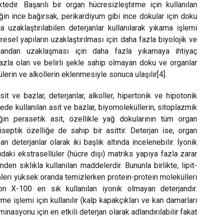
edir. Başarılı bir organ hücresizleştirme için kullanılan
ğin ince bağırsak, perikardiyum gibi ince dokular için doku
uzaklaştırılabilen deterjanlar kullanılarak yıkama işlemi
resel yapıların uzaklaştırılması için daha fazla biyolojik ve
ndan uzaklaşması için daha fazla yıkamaya ihtiyaç
azla olan ve belirli şekle sahip olmayan doku ve organlar
lerin ve alkollerin eklenmesiyle sonuca ulaşılır[4].
 ve bazlar, deterjanlar, alkoller, hipertonik ve hipotonik
mede kullanılan asit ve bazlar, biyomoleküllerin, sitoplazmik
neğin perasetik asit, özellikle yağ dokularının tüm organ
tiseptik özelliğe de sahip bir asittir. Deterjan ise, organ
 deterjanlar olarak iki başlık altında incelenebilir. İyonik
daki ekstrasellüler (hücre dışı) matriks yapıya fazla zarar
den sıklıkla kullanılan maddelerdir. Bununla birlikte, lipit-
şimleri yüksek oranda temizlerken protein-protein molekülleri
ton X-100 en sık kullanılan iyonik olmayan deterjandır.
e işlemi için kullanılır (kalp kapakçıkları ve kan damarları
minasyonu için en etkili deterjan olarak adlandırılabilir fakat