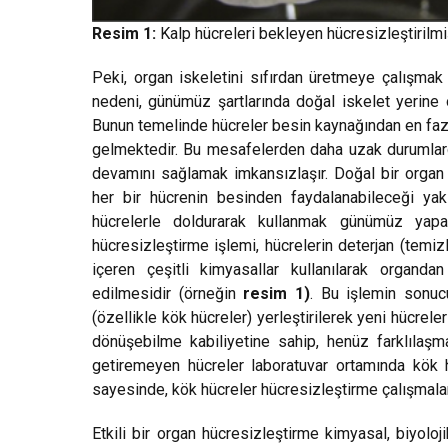
Resim 1:
Kalp hücreleri bekleyen hücresizleştirilmiş
Peki, organ iskeletini sıfırdan üretmeye çalışma
nedeni, günümüz şartlarında doğal iskelet yerine o
Bunun temelinde hücreler besin kaynağından en fazla 
gelmektedir. Bu mesafelerden daha uzak durumlarda 
devamını sağlamak imkansızlaşır. Doğal bir organ i
her bir hücrenin besinden faydalanabileceği yakı
hücrelerle doldurarak kullanmak günümüz yapay
hücresizleştirme işlemi, hücrelerin deterjan (temi
içeren çeşitli kimyasallar kullanılarak organda
edilmesidir (örneğin
resim 1)
. Bu işlemin sonuc
(özellikle kök hücreler) yerleştirilerek yeni hücrele
dönüşebilme kabiliyetine sahip, henüz farklılaşm
getiremeyen hücreler laboratuvar ortamında kök h
sayesinde, kök hücreler hücresizleştirme çalışmalar
Etkili bir organ hücresizleştirme kimyasal, biyoloji