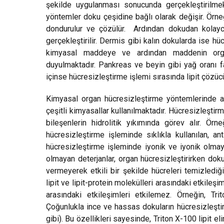
şekilde uygulanması sonucunda gerçekleştirilmekt
yöntemler doku çeşidine bağlı olarak değişir. Örne
dondurulur ve çözülür. Ardından dokudan kolayca 
gerçekleştirilir. Dermis gibi kalın dokularda ise hüc
kimyasal maddeye ve ardından maddenin orga
duyulmaktadır. Pankreas ve beyin gibi yağ oranı f
içinse hücresizleştirme işlemi sırasında lipit çözücü
Kimyasal organ hücresizleştirme yöntemlerinde asit
çeşitli kimyasallar kullanılmaktadır. Hücresizleştir
bileşenlerin hidrolitik yıkımında görev alır. Ör
hücresizleştirme işleminde sıklıkla kullanılan, an
hücresizleştirme işleminde iyonik ve iyonik olmayan
olmayan deterjanlar, organ hücresizleştirirken doku
vermeyerek etkili bir şekilde hücreleri temizlediğin
lipit ve lipit-protein molekülleri arasındaki etkile
arasındaki etkileşimleri etkilemez. Örneğin, Tri
Çoğunlukla ince ve hassas dokuların hücresizleştirm
gibi). Bu özellikleri sayesinde, Triton X-100 lipit eli