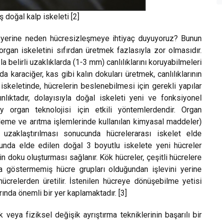
 doğal kalp iskeleti [2]
k yerine neden hücresizleşmeye ihtiyaç duyuyoruz? Bunun
rgan iskeletini sıfırdan üretmek fazlasıyla zor olmasıdır.
belirli uzaklıklarda (1-3 mm) canlılıklarını koruyabilmeleri
karaciğer, kas gibi kalın dokuları üretmek, canlılıklarının
skeletinde, hücrelerin beslenebilmesi için gerekli yapılar
nlıktadır, dolayısıyla doğal iskeleti yeni ve fonksiyonel
 organ teknolojisi için etkili yöntemlerdendir. Organ
zleme ve arıtma işlemlerinde kullanılan kimyasal maddeler)
n uzaklaştırılması sonucunda hücrelerarası iskelet elde
unda elde edilen doğal 3 boyutlu iskelete yeni hücreler
rin doku oluşturması sağlanır. Kök hücreler, çeşitli hücrelere
a göstermemiş hücre grupları olduğundan işlevini yerine
ücrelerden üretilir. İstenilen hücreye dönüşebilme yetisi
ında önemli bir yer kaplamaktadır. [3]
k veya fiziksel değişik ayrıştırma tekniklerinin başarılı bir