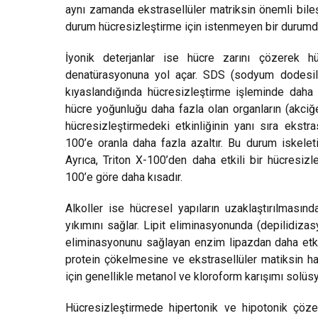
aynı zamanda ekstrasellüler matriksin önemli bileş
durum hücresizleştirme için istenmeyen bir durumdu
İyonik deterjanlar ise hücre zarını çözerek h
denatürasyonuna yol açar. SDS (sodyum dodesil sü
kıyaslandığında hücresizleştirme işleminde daha 
hücre yoğunluğu daha fazla olan organların (akciğe
hücresizleştirmedeki etkinliğinin yanı sıra ekstra
100’e oranla daha fazla azaltır. Bu durum iskele
Ayrıca, Triton X-100’den daha etkili bir hücresiz
100’e göre daha kısadır.
Alkoller ise hücresel yapıların uzaklaştırılması
yıkımını sağlar. Lipit eliminasyonunda (depilidizas
eliminasyonunu sağlayan enzim lipazdan daha etkili
protein çökelmesine ve ekstrasellüler matiksin h
için genellikle metanol ve kloroform karışımı solüsyon
Hücresizleştirmede hipertonik ve hipotonik çözelt