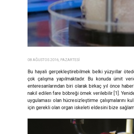
08 AĞUSTOS 2016, PAZARTESI
Bu hayali gerçekleştirebilmek belki yüzyıllar öte
çok çalışma yapılmaktadır. Bu konuda ümit veric
enteresanlarından biri olarak birkaç yıl önce habe
nakil edilen fare böbreği örnek verilebilir [1]. Yenid
uygulaması olan hücresizleştirme çalışmalarını kul
için gerekli olan organ iskeleti eldesini bize sağlam