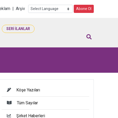
i
eklam
|
Arşiv
Abone Ol
SERİ İLANLAR
Köşe Yazıları
Tüm Sayılar
Şirket Haberleri