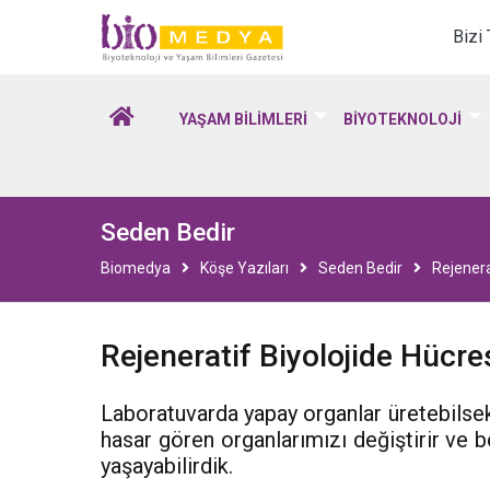
Biomedya - Biyotekno
Bizi
YAŞAM BİLİMLERİ
BİYOTEKNOLOJİ
Seden Bedir
Biomedya
Köşe Yazıları
Seden Bedir
Rejenera
Rejeneratif Biyolojide Hücre
Laboratuvarda yapay organlar üretebilsek
hasar gören organlarımızı değiştirir ve
yaşayabilirdik.