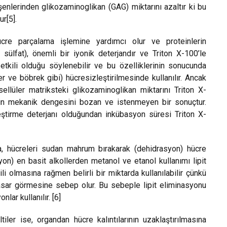
enlerinden glikozaminoglikan (GAG) miktarını azaltır ki bu
r[5].
ücre parçalama işlemine yardımcı olur ve proteinlerin
lfat), önemli bir iyonik deterjandır ve Triton X-100’le
etkili olduğu söylenebilir ve bu özelliklerinin sonucunda
r ve böbrek gibi) hücresizleştirilmesinde kullanılır. Ancak
sellüler matriksteki glikozaminoglikan miktarını Triton X-
tin mekanik dengesini bozan ve istenmeyen bir sonuçtur.
leştirme deterjanı olduğundan inkübasyon süresi Triton X-
nda, hücreleri sudan mahrum bırakarak (dehidrasyon) hücre
yon) en basit alkollerden metanol ve etanol kullanımı lipit
 olmasına rağmen belirli bir miktarda kullanılabilir çünkü
asar görmesine sebep olur. Bu sebeple lipit eliminasyonu
lar kullanılır. [6]
iler ise, organdan hücre kalıntılarının uzaklaştırılmasına