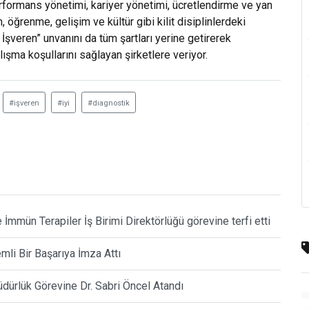
performans yönetimi, kariyer yönetimi, ücretlendirme ve yan
, öğrenme, gelişim ve kültür gibi kilit disiplinlerdeki
 İşveren” unvanını da tüm şartları yerine getirerek
alışma koşullarını sağlayan şirketlere veriyor.
#işveren
#iyi
#dıagnostik
mmün Terapiler İş Birimi Direktörlüğü görevine terfi etti
mli Bir Başarıya İmza Attı
dürlük Görevine Dr. Sabri Öncel Atandı