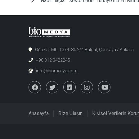
“Nadir İlaçlar” sektöründe “Türkiye'nin En Mutl
Oğuzlar Mh. 1374. Sk 2/4 Balgat, Çankaya / Ankara
+90 312 3422245
info@biomedya.com
Anasayfa
Bize Ulaşın
Kişisel Verilerin Kor