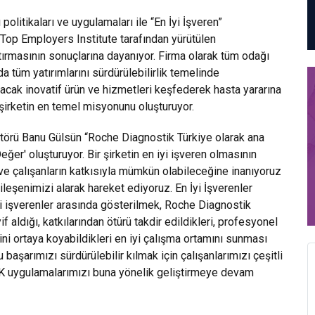
 politikaları ve uygulamaları ile “En İyi İşveren”
n Top Employers Institute tarafından yürütülen
raştırmasının sonuçlarına dayanıyor. Firma olarak tüm odağı
 tüm yatırımlarını sürdürülebilirlik temelinde
tacak inovatif ürün ve hizmetleri keşfederek hasta yararına
 şirketin en temel misyonunu oluşturuyor.
ktörü Banu Gülsün “Roche Diagnostik Türkiye olarak ana
eğer' oluşturuyor. Bir şirketin en iyi işveren olmasının
r ve çalışanların katkısıyla mümkün olabileceğine inanıyoruz
leşenimizi alarak hareket ediyoruz. En İyi İşverenler
iyi işverenler arasında gösterilmek, Roche Diagnostik
 aldığı, katkılarından ötürü takdir edildikleri, profesyonel
rini ortaya koyabildikleri en iyi çalışma ortamını sunması
başarımızı sürdürülebilir kılmak için çalışanlarımızı çeşitli
 İK uygulamalarımızı buna yönelik geliştirmeye devam