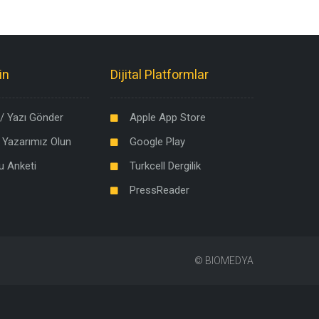
in
Dijital Platformlar
/ Yazı Gönder
Apple App Store
 Yazarımız Olun
Google Play
u Anketi
Turkcell Dergilik
PressReader
©
BIOMEDYA