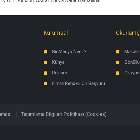
u İş Yeri” Alexion, AstraZeneca Nadir Hastalıklar
Kurumsal
Okurlar İç
BioMedya Nedir?
Makale 
Künye
Gönüllü
Reklam
Okuyuc
Firma Rehberi Ön Başvuru
unması
Tanımlama Bilgileri Politikası (Cookies)