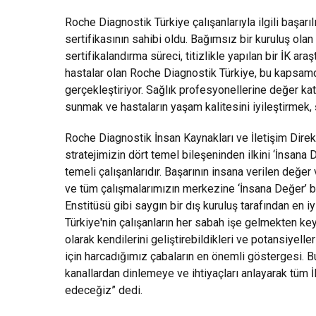
Roche Diagnostik Türkiye çalışanlarıyla ilgili başarılı
sertifikasının sahibi oldu. Bağımsız bir kuruluş ola
sertifikalandırma süreci, titizlikle yapılan bir İK a
hastalar olan Roche Diagnostik Türkiye, bu kapsamda
gerçekleştiriyor. Sağlık profesyonellerine değer ka
sunmak ve hastaların yaşam kalitesini iyileştirmek,
Roche Diagnostik İnsan Kaynakları ve İletişim Dire
stratejimizin dört temel bileşeninden ilkini ‘İnsana D
temeli çalışanlarıdır. Başarının insana verilen değe
ve tüm çalışmalarımızın merkezine ‘İnsana Değer’ bi
Enstitüsü gibi saygın bir dış kuruluş tarafından en 
Türkiye'nin çalışanların her sabah işe gelmekten keyif
olarak kendilerini geliştirebildikleri ve potansiyelle
için harcadığımız çabaların en önemli göstergesi. Bu 
kanallardan dinlemeye ve ihtiyaçları anlayarak tüm
edeceğiz” dedi.