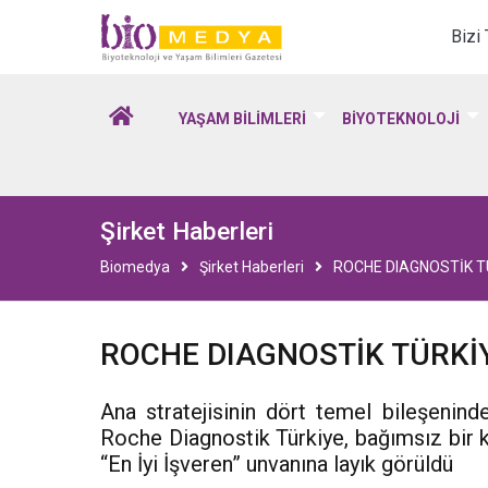
Biomedya - Biyotekno
Bizi
YAŞAM BİLİMLERİ
BİYOTEKNOLOJİ
Şirket Haberleri
Biomedya
Şirket Haberleri
ROCHE DIAGNOSTİK TÜR
ROCHE DIAGNOSTİK TÜRKİYE
Ana stratejisinin dört temel bileşeninde
Roche Diagnostik Türkiye, bağımsız bir k
“En İyi İşveren” unvanına layık görüldü