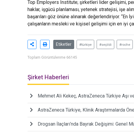
Top Employers Institute; şirketleri lider gelişimi, 
haklar, işgücü planlaması, yetenek stratejisi, işe alım
başarıları göz önüne alınarak değerlendiriyor. “En İyi
çalışanların mesleki ve kişisel gelişimi için en iyi ç
Etiketler
#türkiye
#seçildi
#roche
Toplam Görüntülenme 66145
Şirket Haberleri
Mehmet Ali Kekeç, AstraZeneca Türkiye Aşı ve İ
AstraZeneca Türkiye, Klinik Araştırmalarda Öne
Drogsan İlaçları’nda Bayrak Değişimi: Genel Mü