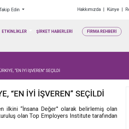
loji & Yaşam Bilimler
Hakkımızda
|
Künye
|
R
 Takip Edin
ETKİNLİKLER
ŞİRKET HABERLERİ
FİRMA REHBERİ
KİYE, “EN İYİ İŞVEREN” SEÇİLDİ
, “EN İYİ İŞVEREN” SEÇİLDİ
n ilkini “İnsana Değer'' olarak belirlemiş olan
uruluş olan Top Employers Institute tarafından