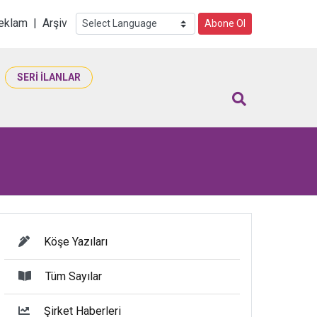
i
eklam
|
Arşiv
Abone Ol
SERİ İLANLAR
Köşe Yazıları
Tüm Sayılar
Şirket Haberleri