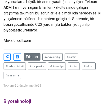
okyanuslarda büyük bir sorun yarattığını söylüyor. Teksas
A&M Tarım ve Yaşam Bilimleri Fakültesi’nde çalışan
araştırma takımları, bu sorunları ele almak için neredeyse iki
yıl çalışarak bütüncül bir sistem geliştirdi. Sistemde, bir
besin çözeltisinde CO2 yardımıyla bakteri yetiştirilip
biyoplastik üretiliyor.
Makale:
cell.com
Etiketler
#çevrekirliliği
#plastic
#karbondioksit
#biyoplastik
#biomedya
#bilim
#bakteri
#araştırma
Toplam Görüntülenme 3665
Biyoteknoloji