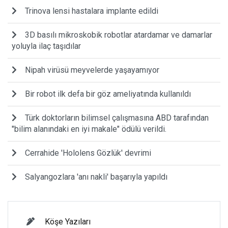
Trinova lensi hastalara implante edildi
3D basılı mikroskobik robotlar atardamar ve damarlar
yoluyla ilaç taşıdılar
Nipah virüsü meyvelerde yaşayamıyor
Bir robot ilk defa bir göz ameliyatında kullanıldı
Türk doktorların bilimsel çalışmasına ABD tarafından
"bilim alanındaki en iyi makale" ödülü verildi.
Cerrahide 'Hololens Gözlük' devrimi
Salyangozlara 'anı nakli' başarıyla yapıldı
Köşe Yazıları