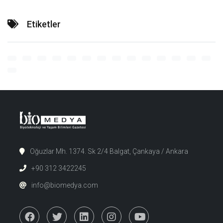
Etiketler
Oğuzlar Mh. 1374. Sk 2/4 Balgat, Çankaya / Ankara
+90 312 3422245
info@biomedya.com