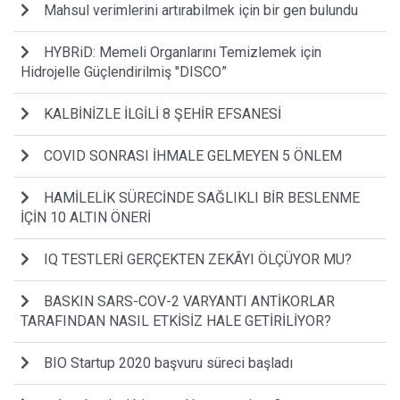
Mahsul verimlerini artırabilmek için bir gen bulundu
HYBRiD: Memeli Organlarını Temizlemek için
Hidrojelle Güçlendirilmiş "DISCO”
KALBİNİZLE İLGİLİ 8 ŞEHİR EFSANESİ
COVID SONRASI İHMALE GELMEYEN 5 ÖNLEM
HAMİLELİK SÜRECİNDE SAĞLIKLI BİR BESLENME
İÇİN 10 ALTIN ÖNERİ
IQ TESTLERİ GERÇEKTEN ZEKÂYI ÖLÇÜYOR MU?
BASKIN SARS-COV-2 VARYANTI ANTİKORLAR
TARAFINDAN NASIL ETKİSİZ HALE GETİRİLİYOR?
BIO Startup 2020 başvuru süreci başladı