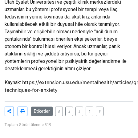
Utah Eyalet Üniversitesi ve çeşitli klinik merkezlerdeki
uzmanlar, bu yöntemi profesyonel bir terapi veya ilaç
tedavisinin yerine koymasa da, akut kriz anlarında
kullanılabilecek etkili bir duyusal hile olarak tanımlıyor.
Taşınabilir ve erişilebilir olması nedeniyle "acil durum
çantalarında" bulunması önerilen ekşi şekerler, bireye
otonom bir kontrol hissi veriyor. Ancak uzmanlar, panik
atakların sıklığı ve şiddeti artıyorsa, bu tür geçici
yöntemlerin profesyonel bir psikiyatrik değerlendirme ile
desteklenmesi gerektiğinin altını çiziyor.
https://extension.usu.edu/mentalhealth/articles/g
Kaynak:
techniques-for-anxiety
Etiketler
#
#
#
#
#
Toplam Görüntülenme 319