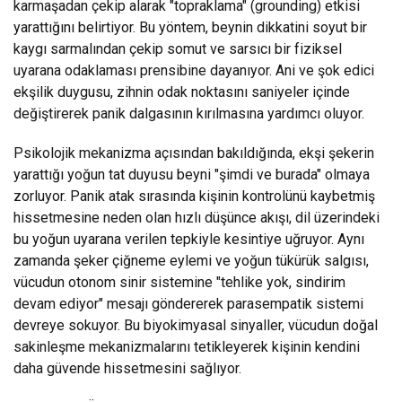
karmaşadan çekip alarak "topraklama" (grounding) etkisi
yarattığını belirtiyor. Bu yöntem, beynin dikkatini soyut bir
kaygı sarmalından çekip somut ve sarsıcı bir fiziksel
uyarana odaklaması prensibine dayanıyor. Ani ve şok edici
ekşilik duygusu, zihnin odak noktasını saniyeler içinde
değiştirerek panik dalgasının kırılmasına yardımcı oluyor.
Psikolojik mekanizma açısından bakıldığında, ekşi şekerin
yarattığı yoğun tat duyusu beyni "şimdi ve burada" olmaya
zorluyor. Panik atak sırasında kişinin kontrolünü kaybetmiş
hissetmesine neden olan hızlı düşünce akışı, dil üzerindeki
bu yoğun uyarana verilen tepkiyle kesintiye uğruyor. Aynı
zamanda şeker çiğneme eylemi ve yoğun tükürük salgısı,
vücudun otonom sinir sistemine "tehlike yok, sindirim
devam ediyor" mesajı göndererek parasempatik sistemi
devreye sokuyor. Bu biyokimyasal sinyaller, vücudun doğal
sakinleşme mekanizmalarını tetikleyerek kişinin kendini
daha güvende hissetmesini sağlıyor.