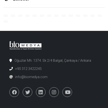
Oğuzlar Mh. 1374. Sk 2/4 Balgat, Çankaya / Ankara
+90 312 3422245
info@biomedya.com