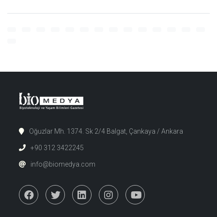
Oğuzlar Mh. 1374. Sk 2/4 Balgat, Çankaya / Ankara
+90 312 3422245
info@biomedya.com