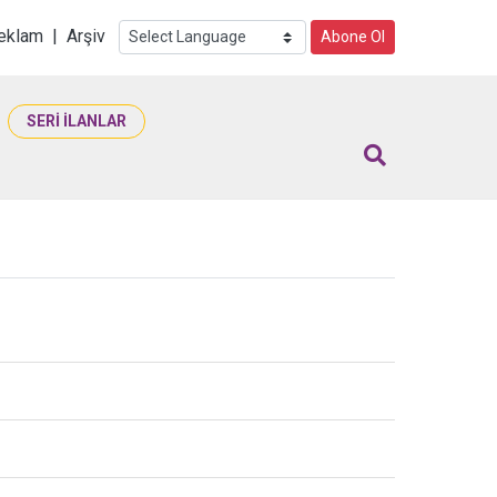
i
eklam
|
Arşiv
Abone Ol
SERİ İLANLAR