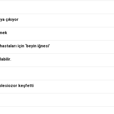
ya çıkıyor
emek
staları için ‘beyin iğnesi’
abilir.
plesiozor keşfetti