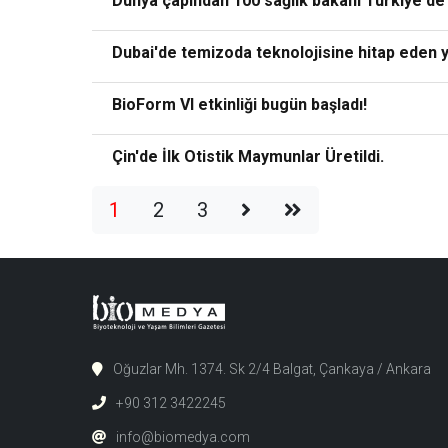
Dünya çapından 100 sağlık bakanı Türkiye'de
Dubai'de temizoda teknolojisine hitap eden y
BioForm VI etkinliği bugün başladı!
Çin'de İlk Otistik Maymunlar Üretildi.
1
2
3
Oğuzlar Mh. 1374. Sk 2/4 Balgat, Çankaya / Ankara
+90 312 3422245
info@biomedya.com