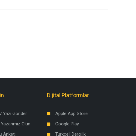
in
Dijital Platformlar
/ Yazı Gönder
Apple App Store
 Yazarımız Olun
Google Play
u Anketi
Turkcell Dergilik