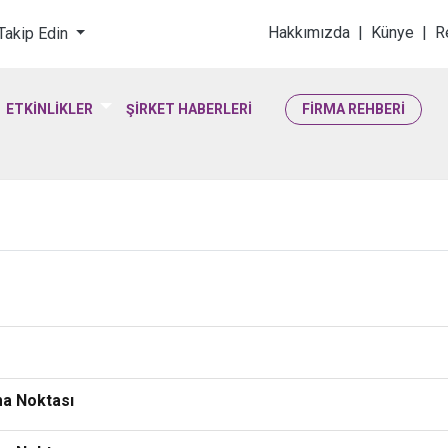
loji & Yaşam Bilimler
Hakkımızda
|
Künye
|
R
 Takip Edin
ETKİNLİKLER
ŞİRKET HABERLERİ
FİRMA REHBERİ
şma Noktası