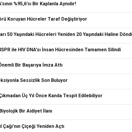
'sının %95,6'sı Bir Kaplanla Aynıdır!
rü Koruyan Hücreler Taraf Değiştiriyor
anları 50 Yaşındaki Hücreleri Yeniden 20 Yaşındaki Haline Dön
ISPR ile HIV DNA'sı İnsan Hücresinden Tamamen Silindi
nemli Bir Başarıya İmza Attı
eksiyonla Sessizlik Son Buluyor
Çıkmadan Üç Yıl Önce Kanda Tespit Edilebiliyor
yolojik Bir Aidiyet İlanı
l Çağı'nın Çiçeği Yeniden Açtı