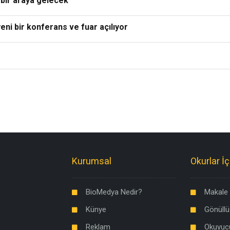
 bir araya gelecek
eni bir konferans ve fuar açılıyor
Kurumsal
Okurlar İç
BioMedya Nedir?
Makale 
Künye
Gönüllü
Reklam
Okuyuc