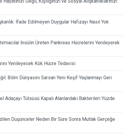
Hayatınızı Değil, Kişiliğinizi ve Sosyal Alışkanlıklarınızı
şkanlık: İfade Edilmeyen Duygular Hafızayı Nasıl Yok
tırmacılar İnsülin Üreten Pankreas Hücrelerini Yenileyerek
arını Yenileyecek Kök Hücre Tedavisi
l: Bilim Dünyasını Sarsan Yeni Keşif Yaşlanmayı Geri
sel Adaçayı Tütsüsü Kapalı Alanlardaki Bakterileri Yüzde
 Edilen Düşünceler Neden Bir Süre Sonra Mutlak Gerçeğe