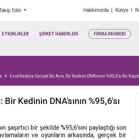
loji & Yaşam Bilimler
Hakkımızda
|
Künye
|
R
 Takip Edin
ETKİNLİKLER
ŞİRKET HABERLERİ
FİRMA REHBERİ
a
Evcil Kediniz Gerçek Bir Avcı: Bir Kedinin DNA'sının %95,6'sı Bir Kapl
: Bir Kedinin DNA'sının %95,6'sı
ın şaşırtıcı bir şekilde %95,6'sını paylaştığı son
avlamaların ve oyunların arkasında, gerçek bir