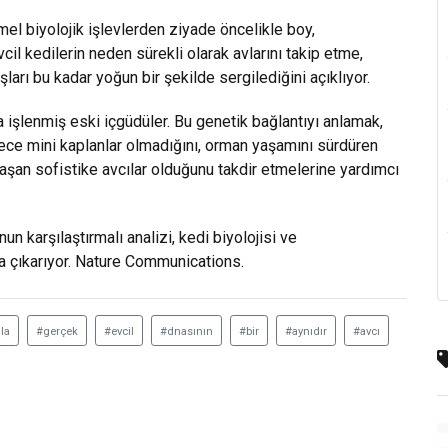
emel biyolojik işlevlerden ziyade öncelikle boy,
l kedilerin neden sürekli olarak avlarını takip etme,
ları bu kadar yoğun bir şekilde sergilediğini açıklıyor.
ına işlenmiş eski içgüdüler. Bu genetik bağlantıyı anlamak,
dece mini kaplanlar olmadığını, orman yaşamını sürdüren
laşan sofistike avcılar olduğunu takdir etmelerine yardımcı
n karşılaştırmalı analizi, kedi biyolojisi ve
ya çıkarıyor. Nature Communications.
la
#gerçek
#evcil
#dnasının
#bir
#aynıdır
#avcı