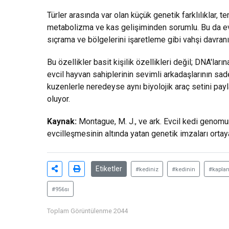
Türler arasında var olan küçük genetik farklılıklar, t
metabolizma ve kas gelişiminden sorumlu. Bu da evci
sıçrama ve bölgelerini işaretleme gibi vahşi davranış
Bu özellikler basit kişilik özellikleri değil; DNA'lar
evcil hayvan sahiplerinin sevimli arkadaşlarının sa
kuzenlerle neredeyse aynı biyolojik araç setini pay
oluyor.
Kaynak:
Montague, M. J., ve ark. Evcil kedi genomunu
evcilleşmesinin altında yatan genetik imzaları orta
Etiketler
#kediniz
#kedinin
#kaplan
#956sı
Toplam Görüntülenme 2044