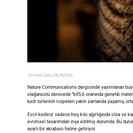
19 OCAK 2026, PAZARTESI
Nature Communications dergisinde yayımlanan büyük 
olağanüstü derecede %95,6 oranında genetik materya
kedi türlerinin nispeten yakın zamanda yaşamış ort
Evcil kediniz sadece beş kilo ağırlığında olsa ve kap
evrimsel tasarımdan inşa edilmiş durumda. Bu durum
ayarlı bir akrabası haline getiriyor.