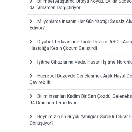
Bilimsel Araştırma Ortaya Koydu: Evlilik Sadece 
da Tamamen Değiştiriyor
Milyonlarca İnsanın Her Gün Yaptığı Sessiz Alı
Ediyor?
Diyabet Tedavisinde Tarihi Devrim: ABD'li Araş
Hastalığa Kesin Çözüm Geliştirdi
İşitme Cihazlarına Veda: Hasarlı İşitme Nöronl
Hücresel Düzeyde Gençleşmek Artık Hayal Deği
Çevirebilir
Bilim İnsanları Kadim Bir Sırrı Çözdü: Gelenek
94 Oranında Temizliyor
Beynimizin En Büyük Yanılgısı: Sürekli Tekrar
Dönüşüyor?