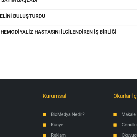
İ SAYIM BAŞLADI
NELİNİ BULUŞTURDU
HEMODİYALİZ HASTASINI İLGİLENDİREN İŞ BİRLİĞİ
Kurumsal
Okurlar İç
BioMedya Nedir?
Makale 
Künye
Gönüllü
Reklam
Okuyuc