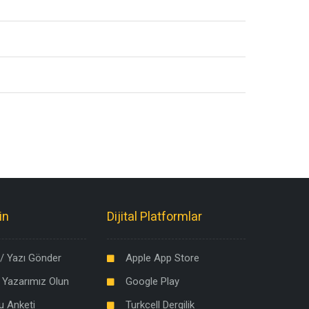
in
Dijital Platformlar
/ Yazı Gönder
Apple App Store
 Yazarımız Olun
Google Play
u Anketi
Turkcell Dergilik