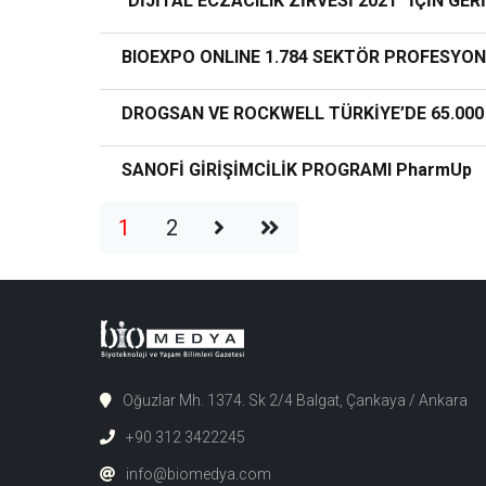
"DİJİTAL ECZACILIK ZİRVESİ 2021” İÇİN GER
BIOEXPO ONLINE 1.784 SEKTÖR PROFESYO
DROGSAN VE ROCKWELL TÜRKİYE’DE 65.000 
SANOFİ GİRİŞİMCİLİK PROGRAMI PharmUp
1
2
Oğuzlar Mh. 1374. Sk 2/4 Balgat, Çankaya / Ankara
+90 312 3422245
info@biomedya.com