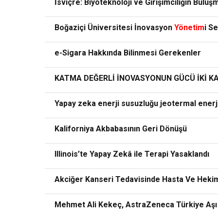
İsviçre: Biyoteknoloji ve Girişimciliğin Bulu
Boğaziçi Üniversitesi İnovasyon
Yönetim
i S
e-Sigara Hakkında Bilinmesi Gerekenler
KATMA DEĞERLİ İNOVASYONUN GÜCÜ İKİ KA
Yapay zeka enerji susuzluğu jeotermal enerji
Kaliforniya Akbabasının Geri Dönüşü
Illinois’te Yapay Zekâ ile Terapi Yasaklandı
Akciğer Kanseri Tedavisinde Hasta Ve Hekim
Mehmet Ali Kekeç, AstraZeneca Türkiye Aşı v