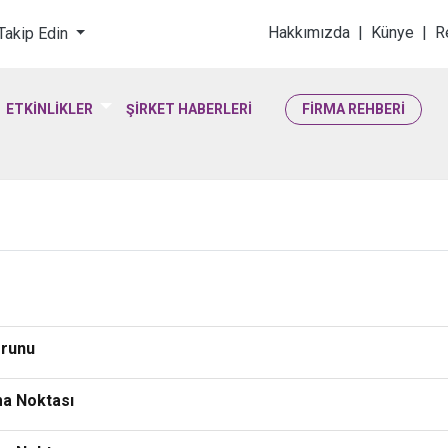
loji & Yaşam Bilimler
Hakkımızda
|
Künye
|
R
 Takip Edin
ETKİNLİKLER
ŞİRKET HABERLERİ
FİRMA REHBERİ
orunu
şma Noktası