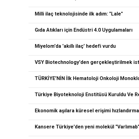
Milli ilaç teknolojisinde ilk adım: "Lale"
Gıda Atıkları için Endüstri 4.0 Uygulamaları
Miyelom'da 'akıllı ilaç' hedefi vurdu
VSY Biotechnology'den gerçekleştirilmek is
TÜRKİYE’NİN İlk Hematoloji Onkoloji Monoklo
Türkiye Biyoteknoloji Enstitüsü Kuruldu Ve 
Ekonomik aşılara küresel erişimi hızlandırmak 
Kansere Türkiye'den yeni molekül "Varlımab