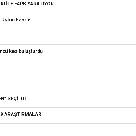
RI İLE FARK YARATIYOR
 Üstün Ezer'e
üncü kez buluşturdu
EN” SEÇİLDİ
19 ARAŞTIRMALARI