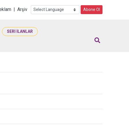
i
eklam
|
Arşiv
Abone Ol
SERİ İLANLAR