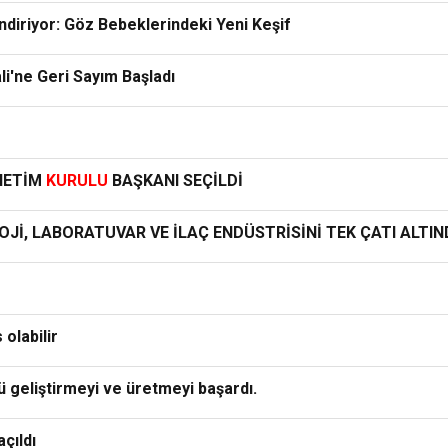
diriyor: Göz Bebeklerindeki Yeni Keşif
li'ne Geri Sayım Başladı
ÖNETİM
KURULU
BAŞKANI SEÇİLDİ
OJİ, LABORATUVAR VE İLAÇ ENDÜSTRİSİNİ TEK ÇATI ALT
olabilir
ü geliştirmeyi ve üretmeyi başardı.
çıldı