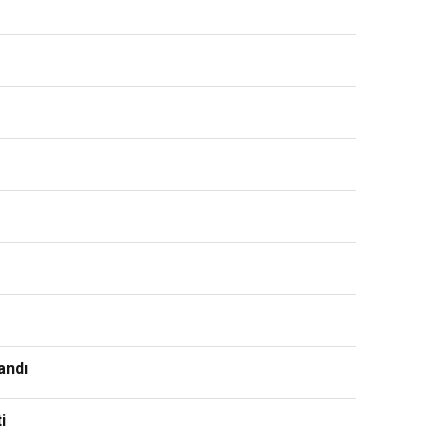
andı
i