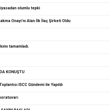
iyasadan olumlu tepki
kma Onayı’nı Alan İlk İlaç Şirketi Oldu
akımı tamamladı.
NDA KONUŞTU
oplantısı ISCC Gündemi ile Yapıldı
boratuvarı