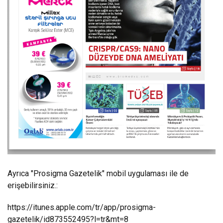
Ayrıca "Prosigma Gazetelik" mobil uygulaması ile de
erişebilirsiniz.:
https://itunes.apple.com/tr/app/prosigma-
gazetelik/id873552495?l=tr&mt=8