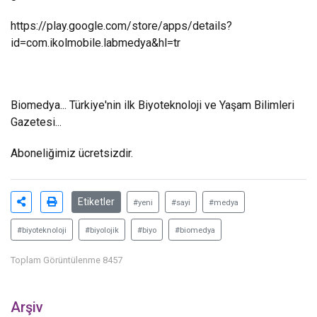
https://play.google.com/store/apps/details?
id=com.ikolmobile.labmedya&hl=tr
Biomedya... Türkiye'nin ilk Biyoteknoloji ve Yaşam Bilimleri
Gazetesi...
Aboneliğimiz ücretsizdir.
Etiketler
#yeni
#sayi
#medya
#biyoteknoloji
#biyolojik
#biyo
#biomedya
Toplam Görüntülenme 8457
Arşiv