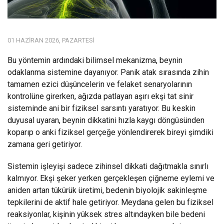
01 HAZIRAN 2026, PAZARTESI
Bu yöntemin ardındaki bilimsel mekanizma, beynin
odaklanma sistemine dayanıyor. Panik atak sırasında zihin
tamamen ezici düşüncelerin ve felaket senaryolarının
kontrolüne girerken, ağızda patlayan aşırı ekşi tat sinir
sisteminde ani bir fiziksel sarsıntı yaratıyor. Bu keskin
duyusal uyaran, beynin dikkatini hızla kaygı döngüsünden
koparıp o anki fiziksel gerçeğe yönlendirerek bireyi şimdiki
zamana geri getiriyor.
Sistemin işleyişi sadece zihinsel dikkati dağıtmakla sınırlı
kalmıyor. Ekşi şeker yerken gerçekleşen çiğneme eylemi ve
aniden artan tükürük üretimi, bedenin biyolojik sakinleşme
tepkilerini de aktif hale getiriyor. Meydana gelen bu fiziksel
reaksiyonlar, kişinin yüksek stres altındayken bile bedeni