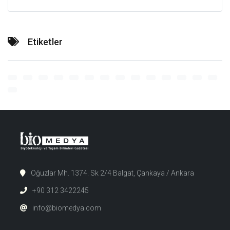
Etiketler
Oğuzlar Mh. 1374. Sk 2/4 Balgat, Çankaya / Ankara
+90 312 3422245
info@biomedya.com