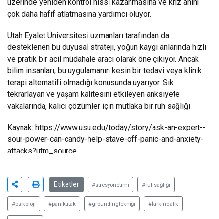
üzerinde yeniden kontrol hissi kazanmasına ve kriz anını
çok daha hafif atlatmasına yardımcı oluyor.
Utah Eyalet Üniversitesi uzmanları tarafından da
desteklenen bu duyusal strateji, yoğun kaygı anlarında hızlı
ve pratik bir acil müdahale aracı olarak öne çıkıyor. Ancak
bilim insanları, bu uygulamanın kesin bir tedavi veya klinik
terapi alternatifi olmadığı konusunda uyarıyor. Sık
tekrarlayan ve yaşam kalitesini etkileyen anksiyete
vakalarında, kalıcı çözümler için mutlaka bir ruh sağlığı
Kaynak:
https://www.usu.edu/today/story/ask-an-expert--
sour-power-can-candy-help-stave-off-panic-and-anxiety-
attacks?utm_source
Etiketler
#stresyönetimi
#ruhsağlığı
#psikoloji
#panikatak
#groundingtekniği
#farkındalık