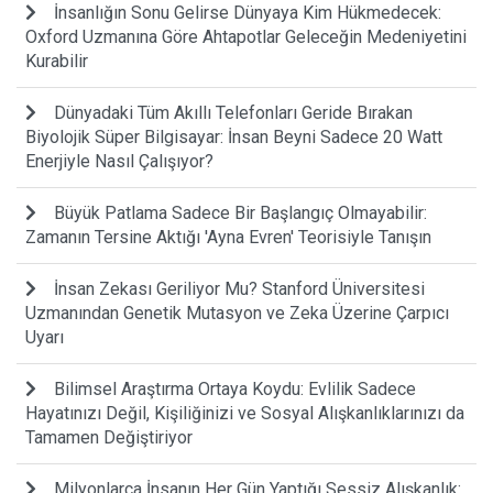
İnsanlığın Sonu Gelirse Dünyaya Kim Hükmedecek:
Oxford Uzmanına Göre Ahtapotlar Geleceğin Medeniyetini
Kurabilir
Dünyadaki Tüm Akıllı Telefonları Geride Bırakan
Biyolojik Süper Bilgisayar: İnsan Beyni Sadece 20 Watt
Enerjiyle Nasıl Çalışıyor?
Büyük Patlama Sadece Bir Başlangıç Olmayabilir:
Zamanın Tersine Aktığı 'Ayna Evren' Teorisiyle Tanışın
İnsan Zekası Geriliyor Mu? Stanford Üniversitesi
Uzmanından Genetik Mutasyon ve Zeka Üzerine Çarpıcı
Uyarı
Bilimsel Araştırma Ortaya Koydu: Evlilik Sadece
Hayatınızı Değil, Kişiliğinizi ve Sosyal Alışkanlıklarınızı da
Tamamen Değiştiriyor
Milyonlarca İnsanın Her Gün Yaptığı Sessiz Alışkanlık: