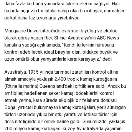
daha fazla kurbağa yumurtası tüketmelerini sağlıyor. Hali
hazırda açgözlü bir iştaha sahip olan bu iribaşlar, normalden
üç kat daha fazla yumurta yiyebiliyor.
Macquarie Üniversitesi'nde evrimsel biyolog ve ekolog
olarak görev yapan Rick Shine, Avustralya'nın ABC News
kanalına yaptığı açıklamada, “Kendi türlerinin nüfusunu
kontrol edebilecek ideal bireyler olan, oldukça büyük ve
uzun ömürlü obur yamyamlarla karşı karşıyayız,” dedi.
Avustralya, 1935 yılında tarımsal zararlıları kontrol altına
almak amacıyla yaklaşık 2.400 tropik kamış kurbağasını
(Rhinella marina) Queensland'deki çiftliklere saldı. Ancak bu
amfibiler, hedeflenen şeker kamışı böceklerini kontrol
etmek yerine, kısa sürede ekolojik bir felakete dönüştü.
Doğal yırtıcısı bulunmayan kamış kurbağaları, yerli sürüngen
türleri üzerinde yıkıcı bir etki yarattı ve istilacı türler için
ders niteliğinde bir örnek haline geldi. Günümüzde, yaklaşık
200 milyon kamış kurbağası kuzey Avustralya’da yaşamını