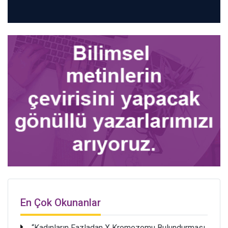
En Çok Okunanlar
“Kadınların Fazladan X Kromozomu Bulundurması