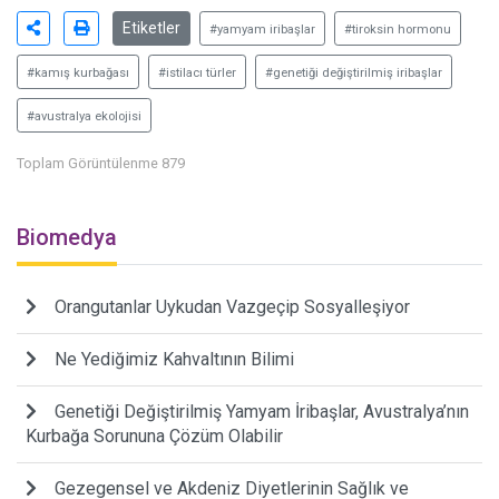
Etiketler
#yamyam iribaşlar
#tiroksin hormonu
#kamış kurbağası
#istilacı türler
#genetiği değiştirilmiş iribaşlar
#avustralya ekolojisi
Toplam Görüntülenme 879
Biomedya
Orangutanlar Uykudan Vazgeçip Sosyalleşiyor
Ne Yediğimiz Kahvaltının Bilimi
Genetiği Değiştirilmiş Yamyam İribaşlar, Avustralya’nın
Kurbağa Sorununa Çözüm Olabilir
Gezegensel ve Akdeniz Diyetlerinin Sağlık ve