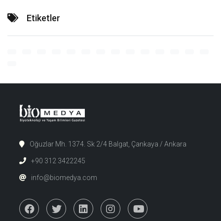
Etiketler
Oğuzlar Mh. 1374. Sk 2/4 Balgat, Çankaya / Ankara
+90 312 3422245
info@biomedya.com