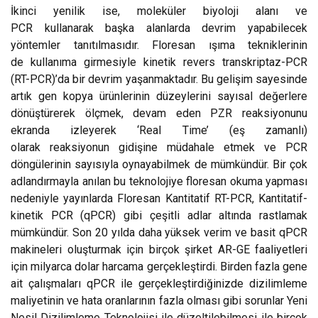
İkinci yenilik ise, moleküler biyoloji alanı ve
PCR kullanarak başka alanlarda devrim yapabilecek
yöntemler tanıtılmasıdır. Floresan ışıma tekniklerinin
de kullanıma girmesiyle kinetik revers transkriptaz-PCR
(RT-PCR)’da bir devrim yaşanmaktadır. Bu gelişim sayesinde
artık gen kopya ürünlerinin düzeylerini sayısal değerlere
dönüştürerek ölçmek, devam eden PZR reaksiyonunu
ekranda izleyerek ‘Real Time’ (eş zamanlı)
olarak reaksiyonun gidişine müdahale etmek ve PCR
döngülerinin sayısıyla oynayabilmek de mümkündür. Bir çok
adlandırmayla anılan bu teknolojiye floresan okuma yapması
nedeniyle yayınlarda Floresan Kantitatif RT-PCR, Kantitatif-
kinetik PCR (qPCR) gibi çeşitli adlar altında rastlamak
mümkündür. Son 20 yılda daha yüksek verim ve basit qPCR
makineleri oluşturmak için birçok şirket AR-GE faaliyetleri
için milyarca dolar harcama gerçekleştirdi. Birden fazla gene
ait çalışmaları qPCR ile gerçekleştirdiğinizde dizilimleme
maliyetinin ve hata oranlarının fazla olması gibi sorunlar Yeni
Nesil Dizilimleme Teknolojisi ile düzeltilebilmesi ile birçok