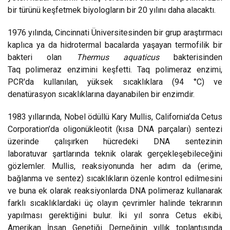
bir türünü keşfetmek biyologların bir 20 yılını daha alacaktı.
1976 yılında, Cincinnati Üniversitesinden bir grup araştırmacı
kaplıca ya da hidrotermal bacalarda yaşayan termofilik bir
bakteri olan
Thermus aquaticus
bakterisinden
Taq polimeraz enzimini keşfetti. Taq polimeraz enzimi,
PCR'da kullanılan, yüksek sıcaklıklara (94 °C) ve
denatürasyon sıcaklıklarına dayanabilen bir enzimdir.
1983 yıllarında, Nobel ödüllü Kary Mullis, California’da Cetus
Corporation’da oligonükleotit (kısa DNA parçaları) sentezi
üzerinde çalışırken hücredeki DNA sentezinin
laboratuvar şartlarında teknik olarak gerçekleşebileceğini
gözlemler. Mullis, reaksiyonunda her adım da (erime,
bağlanma ve sentez) sıcaklıkların özenle kontrol edilmesini
ve buna ek olarak reaksiyonlarda DNA polimeraz kullanarak
farklı sıcaklıklardaki üç olayın çevrimler halinde tekrarının
yapılması gerektiğini bulur. İki yıl sonra Cetus ekibi,
Amerikan İnsan Genetiği Derneğinin yıllık toplantısında