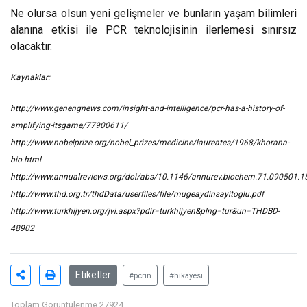
Ne olursa olsun yeni gelişmeler ve bunların yaşam bilimleri
alanına etkisi ile PCR teknolojisinin ilerlemesi sınırsız
olacaktır.
Kaynaklar:
http://www.genengnews.com/insight-and-intelligence/pcr-has-a-history-of-
amplifying-itsgame/77900611/
http://www.nobelprize.org/nobel_prizes/medicine/laureates/1968/khorana-
bio.html
http://www.annualreviews.org/doi/abs/10.1146/annurev.biochem.71.090501.
http://www.thd.org.tr/thdData/userfiles/file/mugeaydinsayitoglu.pdf
http://www.turkhijyen.org/jvi.aspx?pdir=turkhijyen&plng=tur&un=THDBD-
48902
Etiketler
#pcrın
#hikayesi
Toplam Görüntülenme 27924