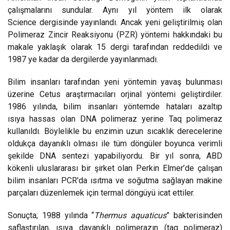
çalışmalarını sundular. Aynı yıl yöntem ilk olarak
Science dergisinde yayınlandı. Ancak yeni geliştirilmiş olan
Polimeraz Zincir Reaksiyonu (PZR) yöntemi hakkındaki bu
makale yaklaşık olarak 15 dergi tarafından reddedildi ve
1987 ye kadar da dergilerde yayınlanmadı.
Bilim insanları tarafından yeni yöntemin yavaş bulunması
üzerine Cetus araştırmacıları orjinal yöntemi geliştirdiler.
1986 yılında, bilim insanları yöntemde hataları azaltıp
ısıya hassas olan DNA polimeraz yerine Taq polimeraz
kullanıldı. Böylelikle bu enzimin uzun sıcaklık derecelerine
oldukça dayanıklı olması ile tüm döngüler boyunca verimli
şekilde DNA sentezi yapabiliyordu. Bir yıl sonra, ABD
kökenli uluslararası bir şirket olan Perkin Elmer’de çalışan
bilim insanları PCR'da ısıtma ve soğutma sağlayan makine
parçaları düzenlemek için termal döngüyü icat ettiler.
Sonuçta; 1988 yılında “
Thermus aquaticus
” bakterisinden
saflaştırılan, ısıya dayanıklı polimerazın (taq polimeraz)