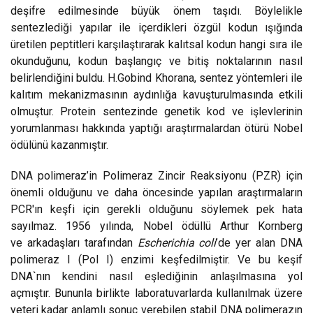
deşifre edilmesinde büyük önem taşıdı. Böylelikle
sentezlediği yapılar ile içerdikleri özgül kodun ışığında
üretilen peptitleri karşılaştırarak kalıtsal kodun hangi sıra ile
okunduğunu, kodun başlangıç ve bitiş noktalarının nasıl
belirlendiğini buldu. H.Gobind Khorana, sentez yöntemleri ile
kalıtım mekanizmasının aydınlığa kavuşturulmasında etkili
olmuştur. Protein sentezinde genetik kod ve işlevlerinin
yorumlanması hakkında yaptığı araştırmalardan ötürü Nobel
ödülünü kazanmıştır.
DNA polimeraz’in Polimeraz Zincir Reaksiyonu (PZR) için
önemli olduğunu ve daha öncesinde yapılan araştırmaların
PCR'ın keşfi için gerekli olduğunu söylemek pek hata
sayılmaz. 1956 yılında, Nobel ödüllü Arthur Kornberg
ve arkadaşları tarafından
Escherichia coli
’de yer alan DNA
polimeraz I (Pol I) enzimi keşfedilmiştir. Ve bu keşif
DNA`nın kendini nasıl eşlediğinin anlaşılmasına yol
açmıştır. Bununla birlikte laboratuvarlarda kullanılmak üzere
yeteri kadar anlamlı sonuç verebilen stabil DNA polimerazın