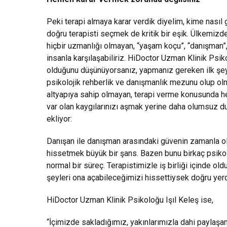
Peki terapi almaya karar verdik diyelim, kime nası
doğru terapisti seçmek de kritik bir eşik. Ülkemizd
hiçbir uzmanlığı olmayan, “yaşam koçu”, “danışman”, 
insanla karşılaşabiliriz. HiDoctor Uzman Klinik Psi
olduğunu düşünüyorsanız, yapmanız gereken ilk şey b
psikolojik rehberlik ve danışmanlık mezunu olup olm
altyapıya sahip olmayan, terapi verme konusunda her
var olan kaygılarınızı aşmak yerine daha olumsuz dur
ekliyor:
Danışan ile danışman arasındaki güvenin zamanla ol
hissetmek büyük bir şans. Bazen bunu birkaç psik
normal bir süreç. Terapistimizle iş birliği içinde 
şeyleri ona açabileceğimizi hissettiysek doğru yer
HiDoctor Uzman Klinik Psikoloğu Işıl Keleş ise,
“İçimizde sakladığımız, yakınlarımızla dahi paylaş