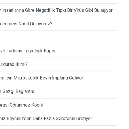
m İnsanlarına Göre Negatiflik Tıpkı Bir Virüs Gibi Bulaşıyor
üklenmeyi Nasıl Önlüyoruz?
ve İradenin Fizyolojik Kapısı
rdurabilir mi?
i İçin Mikroskobik Beyin İmplantı Geliyor
e Sezgi Bağlantısı
 Arası Görünmez Köprü
nız Beyninizden Daha Fazla Serotonin Üretiyor