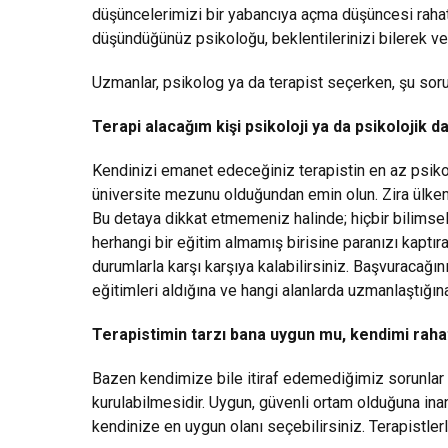
düşüncelerimizi bir yabancıya açma düşüncesi rahats
düşündüğünüz psikoloğu, beklentilerinizi bilerek ve 
Uzmanlar, psikolog ya da terapist seçerken, şu soru
Terapi alacağım kişi psikoloji ya da psikolojik 
Kendinizi emanet edeceğiniz terapistin en az psikol
üniversite mezunu olduğundan emin olun. Zira ülke
Bu detaya dikkat etmemeniz halinde; hiçbir bilimse
herhangi bir eğitim almamış birisine paranızı kaptır
durumlarla karşı karşıya kalabilirsiniz. Başvuracağı
eğitimleri aldığına ve hangi alanlarda uzmanlaştığın
Terapistimin tarzı bana uygun mu, kendimi rah
Bazen kendimize bile itiraf edemediğimiz sorunlar ya
kurulabilmesidir. Uygun, güvenli ortam olduğuna in
kendinize en uygun olanı seçebilirsiniz. Terapistlerle 