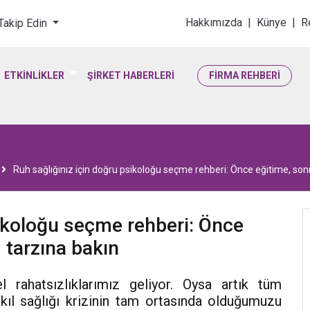
loji & Yaşam Bilimler
Hakkımızda
|
Künye
|
R
 Takip Edin
ETKİNLİKLER
ŞİRKET HABERLERİ
FİRMA REHBERİ
Ruh sağlığınız için doğru psikoloğu seçme rehberi: Önce eğitime, son
sikoloğu seçme rehberi: Önce
 tarzına bakın
el rahatsızlıklarımız geliyor. Oysa artık tüm
kıl sağlığı krizinin tam ortasında olduğumuzu