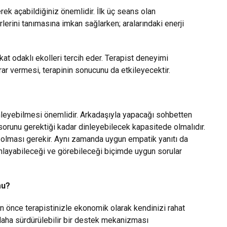
ek açabildiğiniz önemlidir. İlk üç seans olan
rlerini tanımasına imkan sağlarken; aralarındaki enerji
efkat odaklı ekolleri tercih eder. Terapist deneyimi
ar vermesi, terapinin sonucunu da etkileyecektir.
inleyebilmesi önemlidir. Arkadaşıyla yapacağı sohbetten
, sorunu gerektiği kadar dinleyebilecek kapasitede olmalıdır.
e olması gerekir. Aynı zamanda uygun empatik yanıtı da
 anlayabileceği ve görebileceği biçimde uygun sorular
mu?
an önce terapistinizle ekonomik olarak kendinizi rahat
daha sürdürülebilir bir destek mekanizması