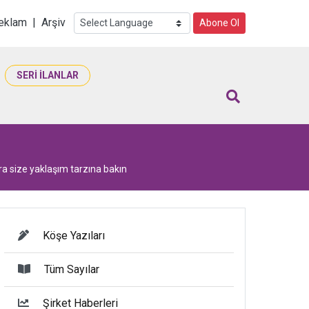
i
eklam
|
Arşiv
Abone Ol
SERİ İLANLAR
ra size yaklaşım tarzına bakın
Köşe Yazıları
Tüm Sayılar
Şirket Haberleri