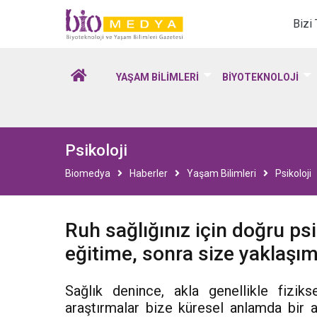
Biomedya - Biyotekno
Bizi
YAŞAM BİLİMLERİ
BİYOTEKNOLOJİ
Psikoloji
Biomedya
Haberler
Yaşam Bilimleri
Psikoloji
Ruh sağlığınız için doğru p
eğitime, sonra size yaklaşım
Sağlık denince, akla genellikle fiziks
araştırmalar bize küresel anlamda bir a