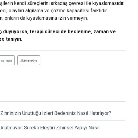
kişilerin kendi süreçlerini arkadaş çevresi ile kıyaslamasıdır.
ci, olayları algılama ve çözme kapasitesi farklıdır.
ın, onların da kıyaslamasına izin vermeyin.
yaç duyuyorsa, terapi süreci de beslenme, zaman ve
e tanıyın.
nışman
#biomedya
 Zihninizin Unuttuğu İzleri Bedeniniz Nasıl Hatırlıyor?
utmuyor: Sürekli Eleştiri Zihinsel Yapıyı Nasıl