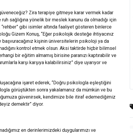
l güveneceğiz? Zira terapiye gitmeye karar vermek kadar
e ruh sağlığına yönelik bir meslek kanunu da olmadığı için
“rehber” gibi isimler altında faaliyet gösteren binlerce
koloğu Gizem Konuş, “Eğer psikolojik desteğe ihtiyacınız
aşvuracağınız kişinin üniversitelerin psikoloji ya da
adığını kontrol etmek olsun. Aksi taktirde hiçbir bilimsel
hangi bir eğitim almamış birisine paranızı kaptırabilir ve
umlarla karşı karşıya kalabilirsiniz” diye uyarıyor ve
uşacağına işaret ederek, “Doğru psikologla eşleştiğini
ologla görüştükten sonra yakalamanız da mümkün ve bu
olduğumuza güvenirsek, kendimize bile itiraf edemediğimiz
deyiz demektir” diyor.
amadığımız en derinlerimizdeki duygularımızı ve