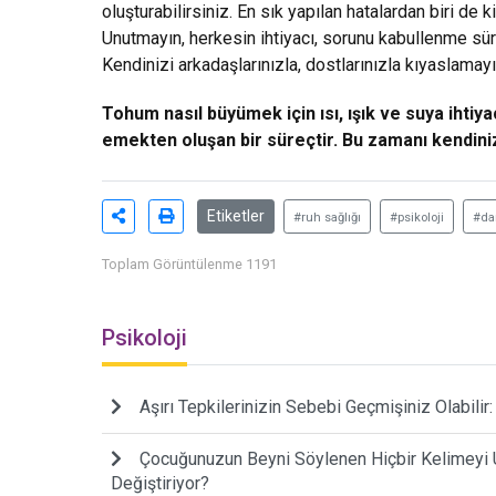
oluşturabilirsiniz. En sık yapılan hatalardan biri de 
Unutmayın, herkesin ihtiyacı, sorunu kabullenme süre
Kendinizi arkadaşlarınızla, dostlarınızla kıyaslamay
Tohum nasıl büyümek için ısı, ışık ve suya ihti
emekten oluşan bir süreçtir. Bu zamanı kendiniz
Etiketler
#ruh sağlığı
#psikoloji
#da
Toplam Görüntülenme 1191
Psikoloji
Aşırı Tepkilerinizin Sebebi Geçmişiniz Olabilir:
Çocuğunuzun Beyni Söylenen Hiçbir Kelimeyi Un
Değiştiriyor?