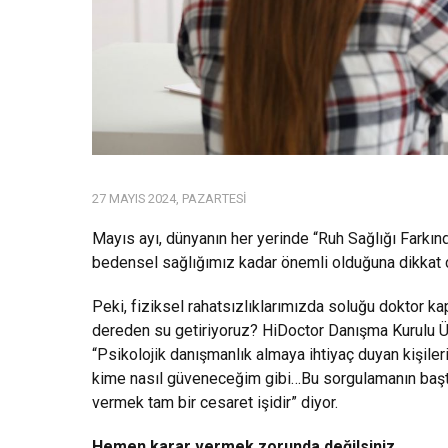
27 MAYIS 2024, PAZARTESI
Mayıs ayı, dünyanın her yerinde “Ruh Sağlığı Farkında
bedensel sağlığımız kadar önemli olduğuna dikkat ç
Peki, fiziksel rahatsızlıklarımızda soluğu doktor k
dereden su getiriyoruz? HiDoctor Danışma Kurulu Üy
“Psikolojik danışmanlık almaya ihtiyaç duyan kişileri
kime nasıl güveneceğim gibi…Bu sorgulamanın başta
vermek tam bir cesaret işidir” diyor.
Hemen karar vermek zorunda değilsiniz