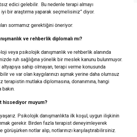
ız edici gelebilir. Bu nedenle terapi almayı
iyi bir araştırma yaparak seçmelisiniz” diyor.
ları sormamız gerektiğini öneriyor:
danışmanlık ve rehberlik diplomalı mı?
oji veya psikolojik danışmanlık ve rehberlik alanında
mizde ruh sağlığına yönelik bir meslek kanunu bulunmuyor.
l altyapıya sahip olmayan, terapi verme konusunda
abilir ve var olan kaygılarınızı aşmak yerine daha olumsuz
nız terapistin mutlaka diplomasına, donanımına, hangi
a bakın.
at hissediyor muyum?
şarız. Psikolojik danışmanlıkta ilk koşul, uygun ilişkinin
anmak gerekir. Birden fazla terapist deneyimleyerek
görüşürken notlar alıp, notlarınızı karşılaştırabilirsiniz.