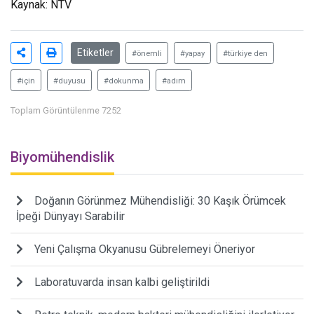
Kaynak: NTV
Etiketler
#önemli
#yapay
#türkiye den
#için
#duyusu
#dokunma
#adım
Toplam Görüntülenme 7252
Biyomühendislik
Doğanın Görünmez Mühendisliği: 30 Kaşık Örümcek
İpeği Dünyayı Sarabilir
Yeni Çalışma Okyanusu Gübrelemeyi Öneriyor
Laboratuvarda insan kalbi geliştirildi