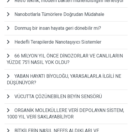
Retro teknik, modern bakteri mühendisliğini ilerletiyor
Nanobotlarla Tümörlere Doğrudan Müdahale
Donmuş bir insan hayata geri dönebilir mi?
Hedefli Terapilerde Nanotaşıyıcı Sistemler
66 MİLYON YIL ÖNCE DİNOZORLAR VE CANLILARIN
YÜZDE 75'İ NASIL YOK OLDU?
YABAN HAYATI BİYOLOĞU, YARASALARLA İLGİLİ NE
DÜŞÜNÜYOR?
VÜCUTTA ÇÖZÜNEBİLEN BEYİN SENSÖRÜ
ORGANİK MOLEKÜLLERE VERİ DEPOLAYAN SİSTEM,
1000 YIL VERİ SAKLAYABİLİYOR
BİTKİLERİN NASIL NEFES ALDIKLARI VE