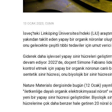
13 OCAK 2023, CUMA
İsveç'teki Linköping Üniversitesi'ndeki (LiU) araştırm
yakından taklit eden yapay bir organik nöronlar oluşt
onu gelecekte çeşitli tıbbi tedaviler için umut verici b
Giderek daha işlevsel yapay sinir hücreleri geliştir
devam ediyor. 2022'de, doçent Simone Fabiano liderl
kontrol etmek için yapay bir organik nöronun canlı b
sentetik sinir hücresi, onu biyolojik bir sinir hücresi
Nature Materials dergisinde bugün (12 Ocak) yayınla
"iletkenliğe dayalı organik elektrokimyasal nöron" 
yeni bir yapay sinir hücresi geliştirdiler. Biyolojik s
hücrelerine çok daha benzer hale getiren 20 nöral öz