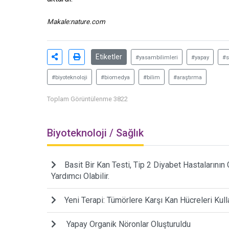
Makale:
nature.com
Etiketler
#yasambilimleri
#yapay
#s
#biyoteknoloji
#biomedya
#bilim
#araştırma
Toplam Görüntülenme 3822
Biyoteknoloji / Sağlık
Basit Bir Kan Testi, Tip 2 Diyabet Hastalarını
Yardımcı Olabilir.
Yeni Terapi: Tümörlere Karşı Kan Hücreleri Kull
Yapay Organik Nöronlar Oluşturuldu