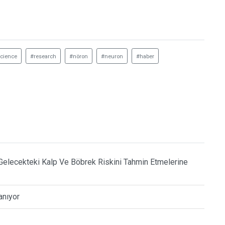
cience
#research
#nöron
#neuron
#haber
n Gelecekteki Kalp Ve Böbrek Riskini Tahmin Etmelerine
anıyor