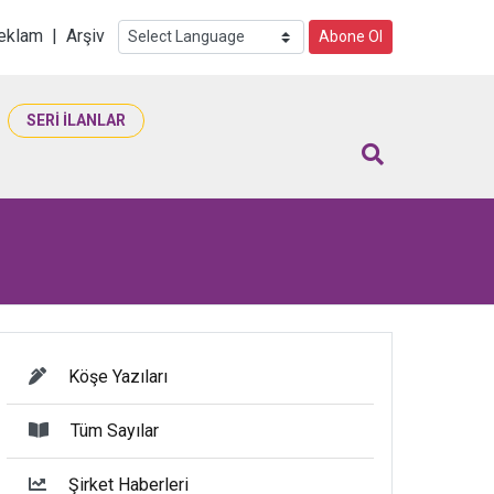
i
eklam
|
Arşiv
Abone Ol
SERİ İLANLAR
Köşe Yazıları
Tüm Sayılar
Şirket Haberleri