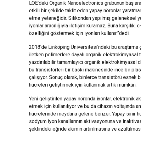
LOE'deki Organik Nanoelectronics grubunun baş araş
etkili bir şekilde taklit eden yapay nöronlar yaratm
etme yeteneğidir. Silikondan yapılmış geleneksel yap
iyonlar aracılığıyla iletişim kuramaz. Buna karşılık, 
özelliğini göstermek için iyonları kullanır.”dedi.
2018'de Linköping Üniversitesi'ndeki bu araştırma gr
iletken polimerlere dayalı organik elektrokimyasal tra
yazdırılabilir tamamlayıcı organik elektrokimyasal 
bu transistörleri bir baskı makinesinde ince bir pla
çalışıyor. Sonuç olarak, binlerce transistörü esnek 
hücreleri geliştirmek için kullanmak artık mümkün.
Yeni geliştirilen yapay nöronda iyonlar, elektronik akı
etmek için kullanılıyor ve bu da cihazın voltajında ​​a
hücrelerinde meydana gelene benzer. Yapay sinir h
sodyum iyon kanallarının aktivasyonuna ve inakt
şeklindeki eğride akımın artırılmasına ve azaltılması