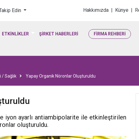
loji & Yaşam Bilimler
Hakkımızda
|
Künye
|
R
 Takip Edin
ETKİNLİKLER
ŞİRKET HABERLERİ
FİRMA REHBERİ
 / Sağlık
Yapay Organik Nöronlar Oluşturuldu
şturuldu
 iyon ayarlı antiambipolarite ile etkinleştirilen
onlar oluşturuldu.