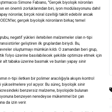
tırmacısı Simone Fabiano, "Gerçek biyolojik nöronları
anın en önemli zorluklarından biri, iyon modülasyonunu dahil
ay nöronlar, birçok nöral özelliği taklit edebilir ancak
c-OECN'ler, gerçek biyolojik nöronların birkaç temel
ubu, negatif yükleri iletebilen malzemeler olan n-tipi
nsistörler geliştiren ilk gruplardan biriydi. Bu,
devreler oluşturmayı mümkün kıldı. O zamandan beri grup,
stik folyo üzerine basılabilecek şekilde optimize etmek için
bir alt tabaka üzerine basmak ve bunları yapay sinir
mın n-tipi iletken bir polimer aracılığıyla akışını kontrol
ni yükselmelere yol açıyor. Bu süreç, biyolojik sinir
ücresindeki benzersiz malzeme, biyolojide bulunan
ivasyonuna benzeyen neredeyse mükemmel bir çan
na da izin verir.