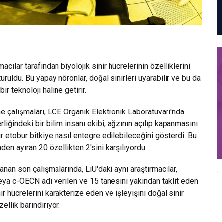
acılar tarafından biyolojik sinir hücrelerinin özelliklerini
uruldu. Bu yapay nöronlar, doğal sinirleri uyarabilir ve bu da
ir teknoloji haline getirir.
me çalışmaları, LOE Organik Elektronik Laboratuvarı'nda
iğindeki bir bilim insanı ekibi, ağzının açılıp kapanmasını
ir etobur bitkiye nasıl entegre edilebileceğini gösterdi. Bu
nden ayıran 20 özellikten 2'sini karşılıyordu.
nan son çalışmalarında, LiU'daki aynı araştırmacılar,
veya c-OECN adı verilen ve 15 tanesini yakından taklit eden
inir hücrelerini karakterize eden ve işleyişini doğal sinir
ellik barındırıyor.