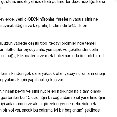
gösterir, ancak yalnızca katı polimerler düzensizliğe karşı
.
neylerde, yeni c-OECN nöronları farelerin vagus sinirine
 uyarabildiğini ve kalp atış hızlarında %4,5'lik bir
i, uzun vadede çeşitli tıbbi tedavi biçimlerinde temel
arı iletkenler biyouyumlu, yumuşak ve şekillendirilebilir
dun bağışıklık sistemi ve metabolizmasında önemli bir rol
relerininkinden çok daha yüksek olan yapay nöronların enerji
opyalamak için yapılacak çok iş var.
 "İnsan beyni ve sinir hücreleri hakkında hala tam olarak
 gösterilen bu 15 özelliğin birçoğundan nasıl yararlandığını
 iyi anlamamızı ve akıllı görevleri yerine getirebilecek
ir yol var, ancak bu çalışma iyi bir başlangıç" şeklinde