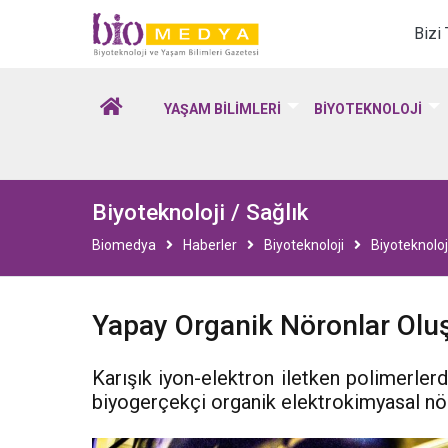
Biomedya - Biyotekno
Bizi
YAŞAM BİLİMLERİ
BİYOTEKNOLOJİ
Biyoteknoloji / Sağlık
Biomedya
Haberler
Biyoteknoloji
Biyoteknoloji
Yapay Organik Nöronlar Olu
Karışık iyon-elektron iletken polimerlerde
biyogerçekçi organik elektrokimyasal nör