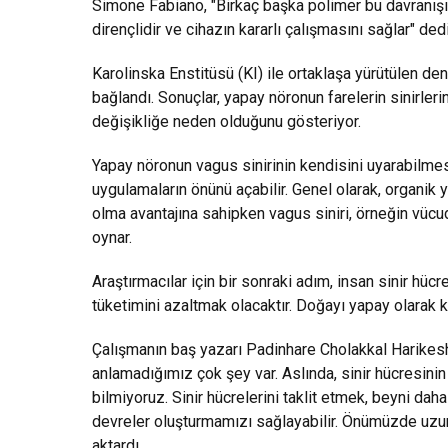
Simone Fabiano, "Birkaç başka polimer bu davranışı 
dirençlidir ve cihazın kararlı çalışmasını sağlar" dedi
Karolinska Enstitüsü (KI) ile ortaklaşa yürütülen de
bağlandı. Sonuçlar, yapay nöronun farelerin sinirlerini
değişikliğe neden olduğunu gösteriyor.
Yapay nöronun vagus sinirinin kendisini uyarabilmes
uygulamaların önünü açabilir. Genel olarak, organik y
olma avantajına sahipken vagus siniri, örneğin vücu
oynar.
Araştırmacılar için bir sonraki adım, insan sinir hüc
tüketimini azaltmak olacaktır. Doğayı yapay olarak k
Çalışmanın baş yazarı Padinhare Cholakkal Harikesh,
anlamadığımız çok şey var. Aslında, sinir hücresinin
bilmiyoruz. Sinir hücrelerini taklit etmek, beyni daha
devreler oluşturmamızı sağlayabilir. Önümüzde uzun b
aktardı.