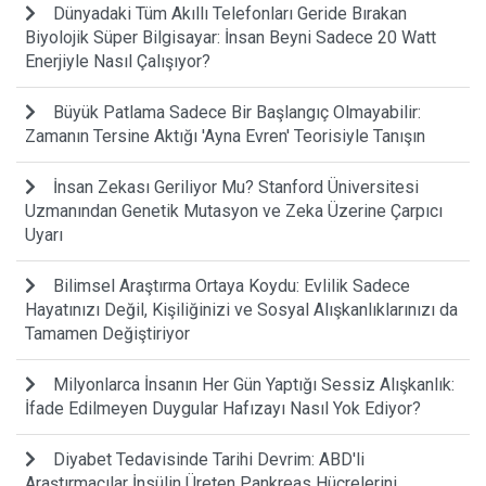
Dünyadaki Tüm Akıllı Telefonları Geride Bırakan
Biyolojik Süper Bilgisayar: İnsan Beyni Sadece 20 Watt
Enerjiyle Nasıl Çalışıyor?
Büyük Patlama Sadece Bir Başlangıç Olmayabilir:
Zamanın Tersine Aktığı 'Ayna Evren' Teorisiyle Tanışın
İnsan Zekası Geriliyor Mu? Stanford Üniversitesi
Uzmanından Genetik Mutasyon ve Zeka Üzerine Çarpıcı
Uyarı
Bilimsel Araştırma Ortaya Koydu: Evlilik Sadece
Hayatınızı Değil, Kişiliğinizi ve Sosyal Alışkanlıklarınızı da
Tamamen Değiştiriyor
Milyonlarca İnsanın Her Gün Yaptığı Sessiz Alışkanlık:
İfade Edilmeyen Duygular Hafızayı Nasıl Yok Ediyor?
Diyabet Tedavisinde Tarihi Devrim: ABD'li
Araştırmacılar İnsülin Üreten Pankreas Hücrelerini