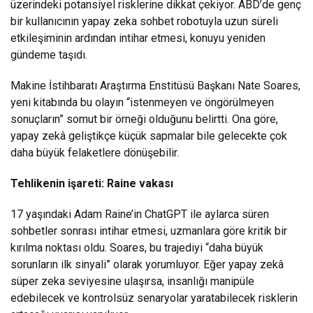
üzerindeki potansiyel risklerine dikkat çekiyor. ABD’de genç
bir kullanıcının yapay zeka sohbet robotuyla uzun süreli
etkileşiminin ardından intihar etmesi, konuyu yeniden
gündeme taşıdı.
Makine İstihbaratı Araştırma Enstitüsü Başkanı Nate Soares,
yeni kitabında bu olayın “istenmeyen ve öngörülmeyen
sonuçların” somut bir örneği olduğunu belirtti. Ona göre,
yapay zekâ geliştikçe küçük sapmalar bile gelecekte çok
daha büyük felaketlere dönüşebilir.
Tehlikenin işareti: Raine vakası
17 yaşındaki Adam Raine’in ChatGPT ile aylarca süren
sohbetler sonrası intihar etmesi, uzmanlara göre kritik bir
kırılma noktası oldu. Soares, bu trajediyi “daha büyük
sorunların ilk sinyali” olarak yorumluyor. Eğer yapay zekâ
süper zeka seviyesine ulaşırsa, insanlığı manipüle
edebilecek ve kontrolsüz senaryolar yaratabilecek risklerin