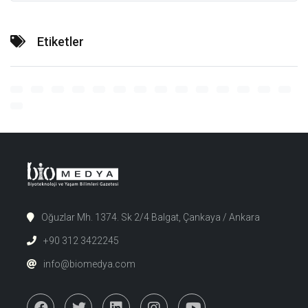
Etiketler
Oğuzlar Mh. 1374. Sk 2/4 Balgat, Çankaya / Ankara
+90 312 3422245
info@biomedya.com