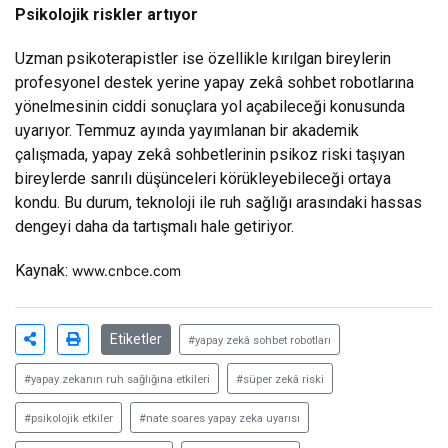
Psikolojik riskler artıyor
Uzman psikoterapistler ise özellikle kırılgan bireylerin
profesyonel destek yerine yapay zekâ sohbet robotlarına
yönelmesinin ciddi sonuçlara yol açabileceği konusunda
uyarıyor. Temmuz ayında yayımlanan bir akademik
çalışmada, yapay zekâ sohbetlerinin psikoz riski taşıyan
bireylerde sanrılı düşünceleri körükleyebileceği ortaya
kondu. Bu durum, teknoloji ile ruh sağlığı arasındaki hassas
dengeyi daha da tartışmalı hale getiriyor.
Kaynak:
www.cnbce.com
Etiketler
#yapay zekâ sohbet robotları
#yapay zekanın ruh sağlığına etkileri
#süper zekâ riski
#psikolojik etkiler
#nate soares yapay zeka uyarısı