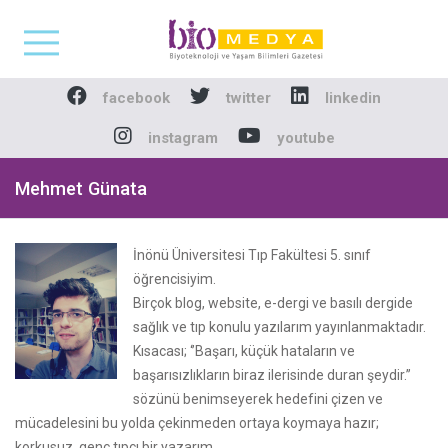
Biomedya - Biyotekno
facebook
twitter
linkedin
instagram
youtube
Mehmet Günata
İnönü Üniversitesi Tıp Fakültesi 5. sınıf
öğrencisiyim.
Birçok blog, website, e-dergi ve basılı dergide
sağlık ve tıp konulu yazılarım yayınlanmaktadır.
Kısacası; ‘’Başarı, küçük hataların ve
başarısızlıkların biraz ilerisinde duran şeydir.’’
sözünü benimseyerek hedefini çizen ve
mücadelesini bu yolda çekinmeden ortaya koymaya hazır;
korkusuz, genç tıpçı bir yazarım.