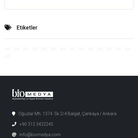
Etiketler
Oğuzlar Mh. 1374. Sk 2/4 Balgat, Çankaya / Ankara
+90 312 3422245
info@biomedya.com