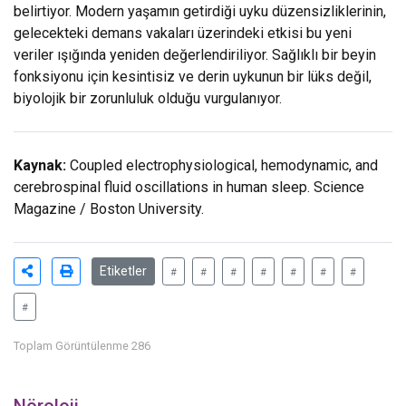
belirtiyor. Modern yaşamın getirdiği uyku düzensizliklerinin,
gelecekteki demans vakaları üzerindeki etkisi bu yeni
veriler ışığında yeniden değerlendiriliyor. Sağlıklı bir beyin
fonksiyonu için kesintisiz ve derin uykunun bir lüks değil,
biyolojik bir zorunluluk olduğu vurgulanıyor.
Kaynak:
Coupled electrophysiological, hemodynamic, and
cerebrospinal fluid oscillations in human sleep. Science
Magazine / Boston University.
Etiketler
#
#
#
#
#
#
#
#
Toplam Görüntülenme 286
Nöroloji