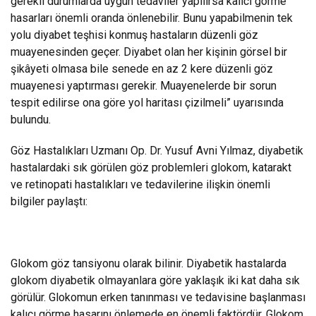
gerekli durumlarda uygun tedaviler yapılırsa kalıcı görme
hasarları önemli oranda önlenebilir. Bunu yapabilmenin tek
yolu diyabet teşhisi konmuş hastaların düzenli göz
muayenesinden geçer. Diyabet olan her kişinin görsel bir
şikâyeti olmasa bile senede en az 2 kere düzenli göz
muayenesi yaptırması gerekir. Muayenelerde bir sorun
tespit edilirse ona göre yol haritası çizilmeli” uyarısında
bulundu.
Göz Hastalıkları Uzmanı Op. Dr. Yusuf Avni Yılmaz, diyabetik
hastalardaki sık görülen göz problemleri glokom, katarakt
ve retinopati hastalıkları ve tedavilerine ilişkin önemli
bilgiler paylaştı:
Glokom göz tansiyonu olarak bilinir. Diyabetik hastalarda
glokom diyabetik olmayanlara göre yaklaşık iki kat daha sık
görülür. Glokomun erken tanınması ve tedavisine başlanması
kalıcı görme hasarını önlemede en önemli faktördür. Glokom