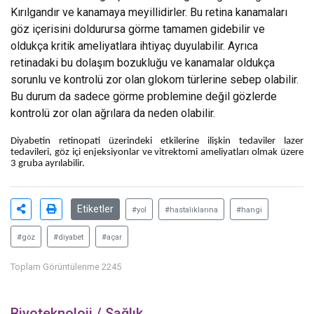
Kırılgandır ve kanamaya meyillidirler. Bu retina kanamaları
göz içerisini doldurursa görme tamamen gidebilir ve
oldukça kritik ameliyatlara ihtiyaç duyulabilir. Ayrıca
retinadaki bu dolaşım bozukluğu ve kanamalar oldukça
sorunlu ve kontrolü zor olan glokom türlerine sebep olabilir.
Bu durum da sadece görme problemine değil gözlerde
kontrolü zor olan ağrılara da neden olabilir.
Diyabetin retinopati üzerindeki etkilerine ilişkin tedaviler lazer
tedavileri, göz içi enjeksiyonlar ve vitrektomi ameliyatları olmak üzere
3 gruba ayrılabilir.
Etiketler
#yol
#hastalıklarına
#hangi
#göz
#diyabet
#açar
Toplam Görüntülenme 2245
Biyoteknoloji / Sağlık