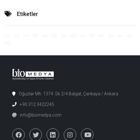
Etiketler
Oğuzlar Mh. 1374. Sk 2/4 Balgat, Çankaya / Ankara
+90 312 3422245
info@biomedya.com