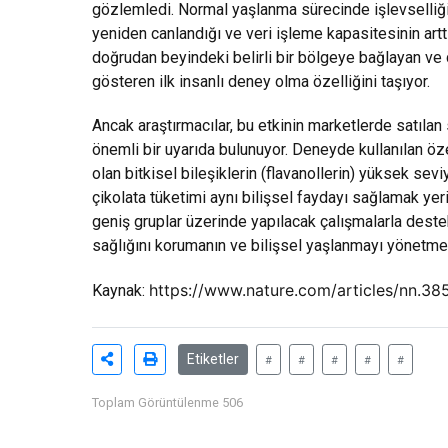
gözlemledi. Normal yaşlanma sürecinde işlevselliği
yeniden canlandığı ve veri işleme kapasitesinin arttı
doğrudan beyindeki belirli bir bölgeye bağlayan ve 
gösteren ilk insanlı deney olma özelliğini taşıyor.
Ancak araştırmacılar, bu etkinin marketlerde satıla
önemli bir uyarıda bulunuyor. Deneyde kullanılan öz
olan bitkisel bileşiklerin (flavanollerin) yüksek sevi
çikolata tüketimi aynı bilişsel faydayı sağlamak yer
geniş gruplar üzerinde yapılacak çalışmalarla dest
sağlığını korumanın ve bilişsel yaşlanmayı yönetmeni
https://www.nature.com/articles/nn.3
Kaynak:
Etiketler
#
#
#
#
#
Toplam Görüntülenme 506