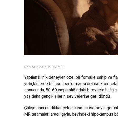
07 MAYIS 2026, PERŞEMBE
Yapılan klinik deneyler, özel bir formüle sahip ve fl
yetişkinlerde bilişsel performansı dramatik bir şeki
sonucunda, 50-69 yaş aralığındaki bireylerin hafıza t
yaş daha genç kişilerin seviyelerine geri döndü.
Çalışmanın en dikkat çekici kısmını ise beyin görünt
MR taramaları aracılığıyla, beyindeki hipokampus böl