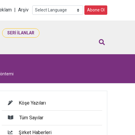
i
eklam
|
Arşiv
Abone Ol
SERİ İLANLAR
Yöntemi
Köşe Yazıları
Tüm Sayılar
Şirket Haberleri