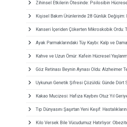
Zihinsel Etkilerin Ötesinde: Psilosibin Hücrese
Kişisel Bakım Ürünlerinde 28 Günlük Değişim: 
Kanseri İçeriden Çökerten Mikroskobik Ordu: T
Ayak Parmaklarındaki Tüy Kaybı: Kalp ve Damar 
Kahve ve Uzun Ömür: Kafein Hücresel Yaşlanma
Göz Retinası Beynin Aynası Oldu: Alzheimer 
Uykunun Genetik Şifresi Çözüldü: Günde Dört S
Kakao Mucizesi: Hafıza Kaybını Otuz Yıl Ger
Tıp Dünyasını Şaşırtan Yeni Keşif: Hastalıkların
Kilo Versek Bile Vücudumuz Hatırlıyor: Obeziten