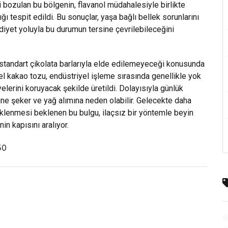
 bozulan bu bölgenin, flavanol müdahalesiyle birlikte
ğı tespit edildi. Bu sonuçlar, yaşa bağlı bellek sorunlarını
diyet yoluyla bu durumun tersine çevrilebileceğini
n standart çikolata barlarıyla elde edilemeyeceği konusunda
el kakao tozu, endüstriyel işleme sırasında genellikle yok
yelerini koruyacak şekilde üretildi. Dolayısıyla günlük
ine şeker ve yağ alımına neden olabilir. Gelecekte daha
eklenmesi beklenen bu bulgu, ilaçsız bir yöntemle beyin
n kapısını aralıyor.
850