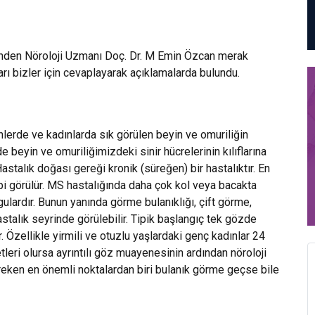
nden Nöroloji Uzmanı Doç. Dr. M Emin Özcan merak
uları bizler için cevaplayarak açıklamalarda bulundu.
nlerde ve kadınlarda sık görülen beyin ve omuriliğin
de beyin ve omuriliğimizdeki sinir hücrelerinin kılıflarına
astalık doğası gereği kronik (süreğen) bir hastalıktır. En
i görülür. MS hastalığında daha çok kol veya bacakta
ulardır. Bunun yanında görme bulanıklığı, çift görme,
stalık seyrinde görülebilir. Tipik başlangıç tek gözde
r. Özellikle yirmili ve otuzlu yaşlardaki genç kadınlar 24
eri olursa ayrıntılı göz muayenesinin ardından nöroloji
eken en önemli noktalardan biri bulanık görme geçse bile