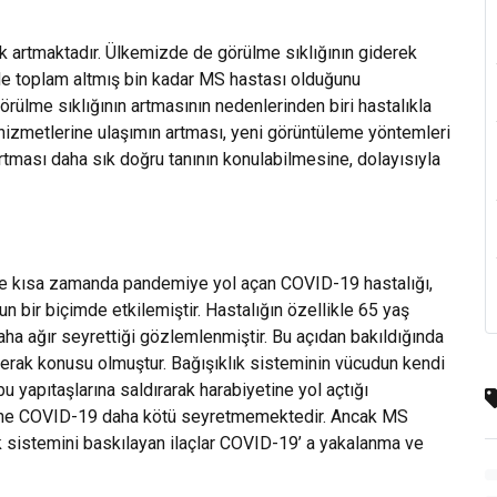
k artmaktadır. Ülkemizde de görülme sıklığının giderek
’ de toplam altmış bin kadar MS hastası olduğunu
ülme sıklığının artmasının nedenlerinden biri hastalıkla
lık hizmetlerine ulaşımın artması, yeni görüntüleme yöntemleri
tması daha sık doğru tanının konulabilmesine, dolayısıyla
 ve kısa zamanda pandemiye yol açan COVID-19 hastalığı,
n bir biçimde etkilemiştir. Hastalığın özellikle 65 yaş
aha ağır seyrettiği gözlemlenmiştir. Bu açıdan bakıldığında
rak konusu olmuştur. Bağışıklık sisteminin vücudun kendi
bu yapıtaşlarına saldırarak harabiyetine yol açtığı
ksine COVID-19 daha kötü seyretmemektedir. Ancak MS
lık sistemini baskılayan ilaçlar COVID-19’ a yakalanma ve