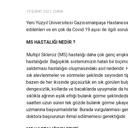
19 ŞUBAT 2021, CUMA
Yeni Yüzyıl Üniversitesi Gaziosmanpaşa Hastanesi
edilenleri ve en çok da Covid 19 aşısı ile ilgili sor
MS HASTALIĞI NEDİR ?
Multipl Skleroz (MS) hastalığı daha çok genç erişki
hastalığıdır. Bağışıklık sistemimizin hatalı bir biçim
saldırması hastalığın oluşmasındaki asıl nedendir. H
sık alevlenmeler ve sönmeler şeklinde seyreden tip
bazen de her ikisinde güçsüzlük en sık görülen bulg
dengesizlik, kollarda ve bacaklarda uyuşmalar da ha
sıklıkla ağrının eşlik ettiği bulanık görme şeklindedi
saatten uzun süren tek gözde bulanık görme şikayetl
uzmanına başvurmalıdırlar. Burada vurgulanması ger
doktora başvurunun ihmal edilmemesi gerektiğidir.