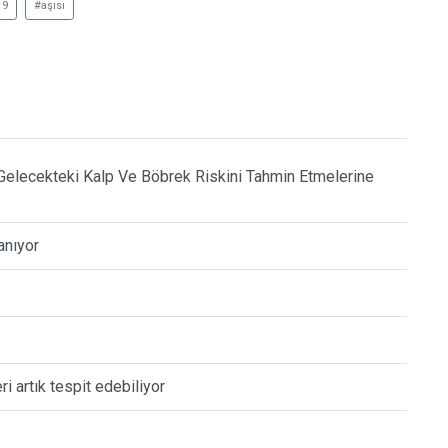
19
#aşısı
n Gelecekteki Kalp Ve Böbrek Riskini Tahmin Etmelerine
anıyor
i artık tespit edebiliyor