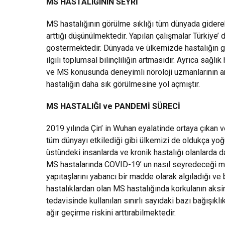
MS HASTALIĞININ SEYRİ
MS hastalığının görülme sıklığı tüm dünyada gidere
arttığı düşünülmektedir. Yapılan çalışmalar Türkiye
göstermektedir. Dünyada ve ülkemizde hastalığın gör
ilgili toplumsal bilinçliliğin artmasıdır. Ayrıca sağ
ve MS konusunda deneyimli nöroloji uzmanlarının ar
hastalığın daha sık görülmesine yol açmıştır.
MS HASTALIĞI ve PANDEMİ SÜRECİ
2019 yılında Çin’ in Wuhan eyalatinde ortaya çıkan
tüm dünyayı etkilediği gibi ülkemizi de oldukça yoğu
üstündeki insanlarda ve kronik hastalığı olanlarda d
MS hastalarında COVID-19’ un nasıl seyredeceği me
yapıtaşlarını yabancı bir madde olarak algıladığı ve 
hastalıklardan olan MS hastalığında korkulanın a
tedavisinde kullanılan sınırlı sayıdaki bazı bağışık
ağır geçirme riskini arttırabilmektedir.