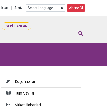
i
eklam
|
Arşiv
Abone Ol
SERİ İLANLAR
Köşe Yazıları
Tüm Sayılar
Şirket Haberleri