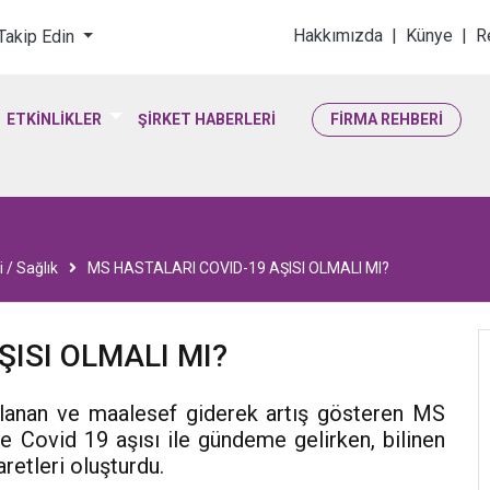
loji & Yaşam Bilimler
Hakkımızda
|
Künye
|
R
 Takip Edin
ETKİNLİKLER
ŞİRKET HABERLERİ
FİRMA REHBERİ
 / Sağlık
MS HASTALARI COVID-19 AŞISI OLMALI MI?
ŞISI OLMALI MI?
tlanan ve maalesef giderek artış gösteren MS
e Covid 19 aşısı ile gündeme gelirken, bilinen
aretleri oluşturdu.