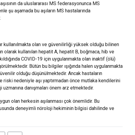
 aşısının da uluslararası MS federasyonunca MS
enle şu aşamada bu aşıların MS hastalarında
.
dır kullanılmakta olan ve güvenilirliği yüksek olduğu bilinen
 olarak kullanılan hepatit A, hepatit B, boğmaca, hib ve
bakıldığında COVID-19 için uygulanmakta olan inaktif (ölü)
ngörülmektedir. Bütün bu bilgiler ışığında halen uygulanmakta
 güvenilir olduğu düşünülmektedir. Ancak hastaların
rme riski nedeniyle aşı yaptırmadan önce mutlaka kendilerini
i uzmanına danışmaları önem arz etmektedir.
uygun olan herkesin aşılanması çok önemlidir. Bu
usunda deneyimli nöroloji hekiminin bilgisi dahilinde ve