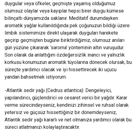
duygular veya öfkeler, geçmişte yaşamış olduğumuz
olumsuz olaylar veya kayıplar hepsi birer duygu kümese
bilinçaltı dünyamızda saklanır. Meditatif durumdayken
aromatik yağlar kullanıldığında pek çoğunuzun bildiği üzere
limbik sistemimize direkt ulaşarak duyguları harekete
geçirip geçmişten bugüne biriktirdiğimiz, olumsuz anıları
gün yüzüne çıkararak ‘saroma’ yönteminin altın vuruşudur.
Son olarak da anlattığım özdeğersizlik inancı ve yalnızlık
korkusu konumuzun aromatik tüyolarına dönecek olursak, bu
süreçte yardımcı olacak ve iyi hissettirecek iki uçucu
yandan bahsetmek istiyorum:
-Atlantik sedir yağı (Cedrus atlantica): Dengeleyici,
yapılandırıcı, güçlendirici ve cesaret verici bir yağdır. Karar
verme sürecindeyseniz, kendinizi zihinsel ve ruhsal olarak
yetersiz ve güçsüz hissettiğiniz bir dönemdeyseniz,
Atlantik sedir yağı kararlı ve net olmanıza yardımcı olarak bu
süreci atlatmanızı kolaylaştıracaktır.