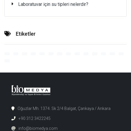
Laboratuvar için su tipleri nelerdir?
Etiketler
Oğuzlar Mh. 1374. Sk 2/4 Balgat, Çankaya / Ankara
+90 312 3422245
info@biomedya.com