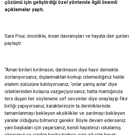
çözümü için geliştirdiği özel yöntemle ilgili önemli
açıklamalar yaptı.
Sara Pour, öncelikle, insan davranışları ve hayata dair şunları
paylaştı:
“Aman birileri kırılmasın, darılmasın diye hayır demekte
zorlanıyorsanız, dışlanmaktan korkup istemediğiniz halde
elalem sürüsüne katılıyorsanız, ‘onlar yanlış anlar’ diye
isteklerinden kolayca vazgeçiyorsanız, hatta mantığınıza
ters düşen her söylenene sırf sevsinler diye onaylayıp fikir
birliği yapıyorsanız, karakterinizin ta derinliklerinde
tamamlanmayı bekleyen eksiklikler ve sarılmayı bekleyen
yaralar olduğunu bilmeniz gerekir. Böyle devam ederseniz
yani başkaları için yaşarsanız, kendi hayatınızı ıskalamış
olursunuz ve sizden başka herkes size ait olan hayat