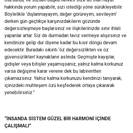
hakkında yorum yapabilir, sizi istediği yöne sürükleyebilir.
Böylelikle ‘dışlanmayayım, değer görüreyim, sevileyim’
derken gün geçtikçe karşınızdakilerin gözünde
değersizleşmeye başlarsınız ve ilişkilerinizde sınır ihlali
yapanlar artar. Siz de durmadan taviz vermeye alışırsınız ve
kendinize gelip dur diyene kadar bu kısır döngü devam
edecektir. Buradaki sıkıntı ‘öz değersizlikten ve öz
güvensizlikten’ kaynaklanır aslında. Geçmişte kayıplar,
gidişler veya bitişler yaşamışsanız, yalnız kalma korkunuz
varsa değişime karar verene dek bu labirentten
çıkamazsınız. Yalnız kalma korkunuzu kendinizi tanıyarak,
içinizdeki muhteşem özü keşfederek ortaya çıkararak
yenebilirsiniz.”
“İNSANDA SİSTEM GÜZEL BİR HARMONİ İÇİNDE
ÇALIŞMALI”