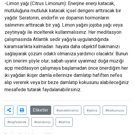
-Limon yağı (Citrus Limonum): Enerjine enerji katacak,
mutluluğuna mutluluk katacak içsel dengeni arttıracak bir
yağdır. Seratonin, endorfin ve dopamin hormonların
salınımını arttıracak bir yağ. Limon yağını jojoba yağı veya
zeytinyağı ile incelterek kullanmalısınız. Her meditasyon
çalışmasında Atlantik sedir yağıyla uygulandığında
karamsarlıkta kalmadan hayata daha objektif bakmanızı
sağlayarak çözüm odaklı olmanıza yardımcı olacaktır. Bunun
için önerim şöyle olur; sabah uyanır uyanmaz doğa müziği
açıp meditasyon çalışmaya başlamadan önce önerdiğim her
iki yağdan ikişer damla ellerinize damlatıp hafiften nefes
alıp vererek veya bir beze damlatıp kokusunu alabileceğiniz
mesafede tutarak faydalanabilirsiniz.
Etiketler
#yenebilirsiniz
#yalnız
#korkunuzu
#keşfederek
#kendinizi
#kalma