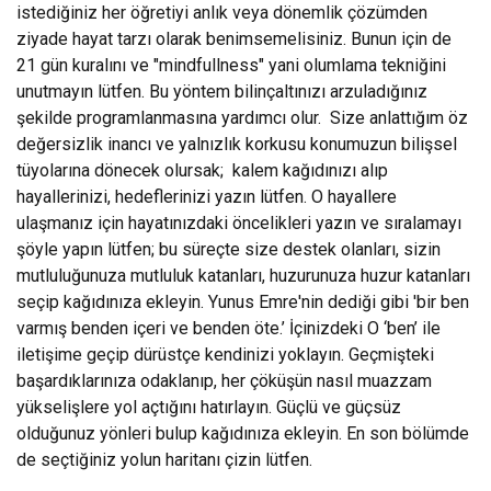
istediğiniz her öğretiyi anlık veya dönemlik çözümden
ziyade hayat tarzı olarak benimsemelisiniz. Bunun için de
21 gün kuralını ve "mindfullness" yani olumlama tekniğini
unutmayın lütfen. Bu yöntem bilinçaltınızı arzuladığınız
şekilde programlanmasına yardımcı olur. Size anlattığım öz
değersizlik inancı ve yalnızlık korkusu konumuzun bilişsel
tüyolarına dönecek olursak; kalem kağıdınızı alıp
hayallerinizi, hedeflerinizi yazın lütfen. O hayallere
ulaşmanız için hayatınızdaki öncelikleri yazın ve sıralamayı
şöyle yapın lütfen; bu süreçte size destek olanları, sizin
mutluluğunuza mutluluk katanları, huzurunuza huzur katanları
seçip kağıdınıza ekleyin. Yunus Emre'nin dediği gibi 'bir ben
varmış benden içeri ve benden öte.’ İçinizdeki O ‘ben’ ile
iletişime geçip dürüstçe kendinizi yoklayın. Geçmişteki
başardıklarınıza odaklanıp, her çöküşün nasıl muazzam
yükselişlere yol açtığını hatırlayın. Güçlü ve güçsüz
olduğunuz yönleri bulup kağıdınıza ekleyin. En son bölümde
de seçtiğiniz yolun haritanı çizin lütfen.