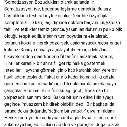
‘Somatizasyon Bozuklukları’ olarak adlandırılır.
Somatizasyon ise; bedenselleştirme demektir. Bu tarz
hastalıkların teşhisi böyle konulur. Genelde fizyolojik
semptomlar ile karşılaşıldığında doktora başvurulur, yapılan
tahlil ve tetkikler temiz çıkınca, yaşanılan durumun psikolojik
olduğu tespit edilir. İnsanın tüm boyutlarını ele alarak,
sorunun köküne inerek çözersek, aşılamayacak hiçbir engel
kalmaz. Konuyu daha iyi açıklayabilmem için Mevlana
hikayelerinden olan ‘körlerin fil tarifini’ anlatmak isterim;
Hintliler karanlık bir ahıra fil getirip halka göstermek
istediler. Hayvana görmek için o kap karanlık olan yere bir
hayli adam toplandı. Fakat ahır o kadar karanlıktı ki gözle
görmenin imkanı olmadığı için fili dokunarak tanımlamaya
çakıştılar. Birisinin eline filin kulağı geçti, ‘kocaman bir
yelpazedir sanırım’ dedi. Başka birisinin eline filin ayağı
geçince, ‘muazzam bir direk olabilir’ dedi. Bir başkası da
sırtına dokunduğunda, ‘sağlam bir yataktır’ diye mırıldanır.
Herkes nereye dokunduysa nasıl algıladıysa fili ona göre
anlatmaya başladı. Onların sözleri ve görüşleri doğal olarak