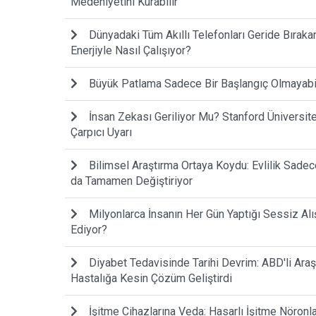
Medeniyetini Kurabilir
Dünyadaki Tüm Akıllı Telefonları Geride Bıraka
Enerjiyle Nasıl Çalışıyor?
Büyük Patlama Sadece Bir Başlangıç Olmayabilir
İnsan Zekası Geriliyor Mu? Stanford Ünivers
Çarpıcı Uyarı
Bilimsel Araştırma Ortaya Koydu: Evlilik Sadece 
da Tamamen Değiştiriyor
Milyonlarca İnsanın Her Gün Yaptığı Sessiz Alı
Ediyor?
Diyabet Tedavisinde Tarihi Devrim: ABD'li Araş
Hastalığa Kesin Çözüm Geliştirdi
İşitme Cihazlarına Veda: Hasarlı İşitme Nöronl