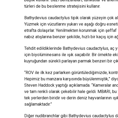
türleri de bu beslenme stratejisini kullanır.
Bathydevius caudactylus tipik olarak yüzeyin çok al
Yüzmek için vücutlarını yukarı ve aşağı doğru esneti
etrafta dolaşırlar. Yenilmekten korunmak için şeffaf 
nabız atışlarına benzer şekilde, hızlı bir kaçış için a
Tehdit edildiklerinde Bathydevius caudactylus, aç y
için biyolüminesans ile ışık saçabilir. Bir örnekte eki
kuyruğundan sürekli parlayan parmak benzeri bir çıkın
“ROV ile ilk kez parlarken görüntülediğimizde, kon
Hepimiz bu manzara karşısında büyülenmiştik,” diyo
Steven Haddock yaptığı açıklamada. “Kameralar an
ve tam renkli olarak çekebilir hale geldi. MBARI, b
tek yerlerden biridir ve derin deniz hayvanlarının ı
sağlamaktadır.”
Diğer nudibranchlar gibi Bathydevius caudactylus d