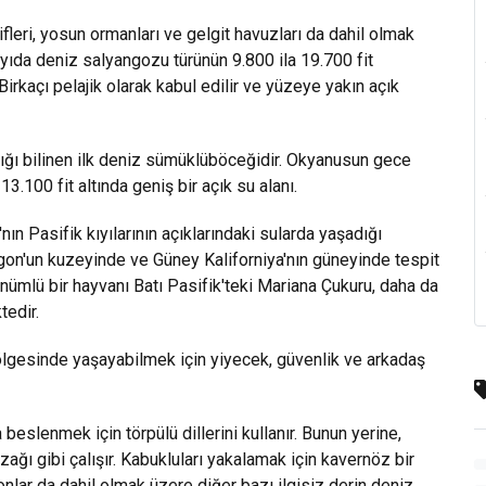
leri, yosun ormanları ve gelgit havuzları da dahil olmak
ayıda deniz salyangozu türünün 9.800 ila 19.700 fit
Birkaçı pelajik olarak kabul edilir ve yüzeye yakın açık
ığı bilinen ilk deniz sümüklüböceğidir. Okyanusun gece
13.100 fit altında geniş bir açık su alanı.
n Pasifik kıyılarının açıklarındaki sularda yaşadığı
egon'un kuzeyinde ve Güney Kaliforniya'nın güneyinde tespit
nümlü bir hayvanı Batı Pasifik'teki Mariana Çukuru, daha da
tedir.
ölgesinde yaşayabilmek için yiyecek, güvenlik ve arkadaş
beslenmek için törpülü dillerini kullanır. Bunun yerine,
ğı gibi çalışır. Kabukluları yakalamak için kavernöz bir
monlar da dahil olmak üzere diğer bazı ilgisiz derin deniz