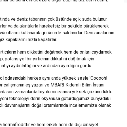
tında ve deniz tabanının çok üstünde açık suda bulunur.
rler ya da akıntılarla hareketsiz bir şekilde sürüklenerek
vücutlarını kullanarak görünürde saklanırlar. Denizanalarının
ğız kapaklarını hızla kapatırlar.
ırtıcıların hem dikkatini dağıtmak hem de onları caydırmak
p, potansiyel bir yırtıcının dikkatini dağıtmak için
tıyı aydınlattığını ve ardından ayırdığını gördü.
trol odasındaki herkes aynı anda yüksek sesle 'Oooooh!
r çalışmanın eş yazarı ve MBARI Kıdemli Bilim İnsanı
cak son zamanlarda biyolüminesansı yüksek çözünürlükte
u yeni teknolojiyi derin okyanusa götürdüğümüz dünyadaki
şıklı davranışlarını doğal ortamlarında incelememize olanak
a hermafrodittir ve hem erkek hem de dişi cinsiyet