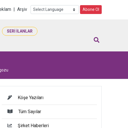
i
eklam
|
Arşiv
Abone Ol
SERİ İLANLAR
ngozu
Köşe Yazıları
Tüm Sayılar
Şirket Haberleri