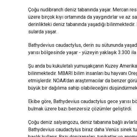
Çoğu nudibranch deniz tabanında yaşar. Mercan resif
üzere birçok kıyı ortamında da yaygındırlar ve az s
derinlikteki deniz tabanında yaşadığı bilinmektedir. 
sularda yaşar.
Bathydevius caudactylus, derin su sütununda yaşad
yarısı bölgesinde yaşar - yüzeyin yaklaşık 3.300 ila 
Şu anda bu kukuletalı yumuşakçanın Kuzey Amerika'nı
bilinmektedir. MBARI bilim insanları bu hayvanı Or
etmişlerdir. NOAA'dan araştırmacılar da benzer görü
büyük bir dağılıma sahip olabileceğini düşündürmek
Ekibe göre, Bathydevius caudactylus gece yarısı b
bulmak üzere bazı benzersiz çözümler geliştirdi.
Çoğu deniz salyangozu, deniz tabanına bağlı avlarla 
Bathydevius caudactylus biraz daha Venüs sinek tuza
başlık kullanır. Bazı denizanaları, tunikatlar ve ane