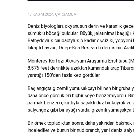
13 KASIM 2024, ÇARŞAMBA
Deniz biyologları, okyanusun derin ve karanlık gece
sümüklü böceği buldular. Büyük, jelatinimsi başlığı,
Bathydevius caudactylus o kadar eşsiz ki, yepyeni 
lakaplı hayvan, Deep-Sea Research dergisinin Aralı
Monterey Körfezi Akvaryum Araştırma Enstitüsü (MB
8.576 feet derinlikte uzaktan kumandalı araç Tiburon'
yaratığı 150'den fazla kez gördüler.
Başlangıçta gizemli yumuşakçayı bilinen bir gruba 
daha önce gördükleri hiçbir şeye benzemiyordu. Bir 
parmak benzeri çıkıntıyla saçaklı düz bir kuyruk ve ar
salyangoz gibi bir ayağı vardır, gizemli yumuşakça
Bir örnek topladıktan sonra, daha yakından bakmak iç
incelediler ve bunun bir nudibranch, yani deniz sal