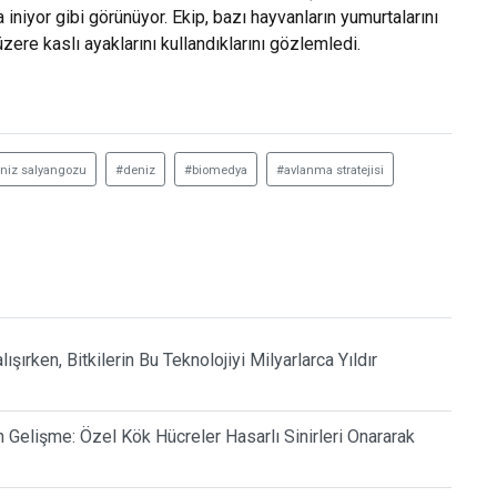
 iniyor gibi görünüyor. Ekip, bazı hayvanların yumurtalarını
ere kaslı ayaklarını kullandıklarını gözlemledi.
niz salyangozu
#deniz
#biomedya
#avlanma stratejisi
şırken, Bitkilerin Bu Teknolojiyi Milyarlarca Yıldır
Gelişme: Özel Kök Hücreler Hasarlı Sinirleri Onararak