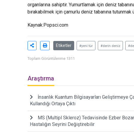
organlarına sahiptir. Yumurtlamak için deniz tabanına
bırakabilmek için çamurlu deniz tabanına tutunmak üz
Kaynak:
Popsci.com
Etiketler
#yeni tür
#derin deniz
#de
Toplam Görüntülenme 1311
Araştırma
İnsanlık Kuantum Bilgisayarları Geliştirmeye Çalı
Kullandığı Ortaya Çıktı
MS (Multipl Skleroz) Tedavisinde Ezber Bozan 
Hastalığın Seyrini Değiştirebilir