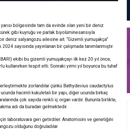
 yarısı bölgesinde tam da evinde olan yeni bir deniz
 kürek gibi kuyruğu ve parlak biyolüminesansıyla
bir deniz salyangozu ailesine ait. “Gizemli yumuşakça”
k 2024 sayısında yayınlanan bir çalışmada tanımlanmıştır.
ARI) ekibi bu gizemli yumuşakçayı ilk kez 20 yıl önce,
u kullanırken tespit etti. Sonraki yirmi yıl boyunca bu tuhaf
yerleştirmekte zorlandılar çünkü Bathydevius caudactylus
ucunda hacimli kukuletalı bir yapı, diğer ucunda birkaç
alarında çok sayıda renkli iç organ vardır. Bununla birlikte,
 takma adı da buradan gelmektedir.
in laboratuvara geri getirdiler. Anatomisini ve genetiğini
yangozu olduğunu doğruladılar.