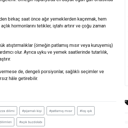
meden birkaç saat önce ağır yemeklerden kaçınmak, hem
çlık hormonlarını tetikler, iştahı artırır ve çoğu zaman
ük atıştırmalıklar (örneğin patlamış mısır veya kuruyemiş)
rdımcı olur. Ayrıca uyku ve yemek saatlerinde tutarlılık,
tırır.
ı vermese de, dengeli porsiyonlar, sağlıklı seçimler ve
sız hâle getirebilir.
zza dilimi
#pijamalı kişi
#patlamış mısır
#loş ışık
ilimleri
#açık buzdolabı