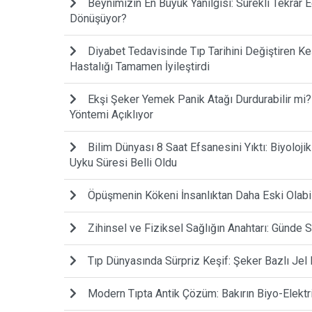
Beynimizin En Büyük Yanılgısı: Sürekli Tekrar
Dönüşüyor?
Diyabet Tedavisinde Tıp Tarihini Değiştiren Keş
Hastalığı Tamamen İyileştirdi
Ekşi Şeker Yemek Panik Atağı Durdurabilir mi?
Yöntemi Açıklıyor
Bilim Dünyası 8 Saat Efsanesini Yıktı: Biyoloji
Uyku Süresi Belli Oldu
Öpüşmenin Kökeni İnsanlıktan Daha Eski Olabilir
Zihinsel ve Fiziksel Sağlığın Anahtarı: Günd
Tıp Dünyasında Sürpriz Keşif: Şeker Bazlı Jel 
Modern Tıpta Antik Çözüm: Bakırın Biyo-Elektr