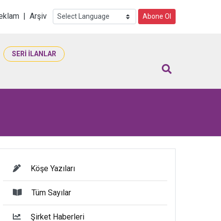
i
eklam
|
Arşiv
Abone Ol
SERİ İLANLAR
Köşe Yazıları
Tüm Sayılar
Şirket Haberleri