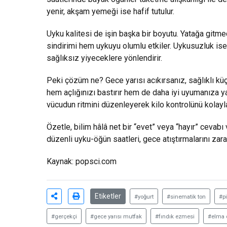
yenir, akşam yemeği ise hafif tutulur.
Uyku kalitesi de işin başka bir boyutu. Yatağa git
sindirimi hem uykuyu olumlu etkiler. Uykusuzluk ise a
sağlıksız yiyeceklere yönlendirir.
Peki çözüm ne? Gece yarısı acıkırsanız, sağlıklı küç
hem açlığınızı bastırır hem de daha iyi uyumanıza ya
vücudun ritmini düzenleyerek kilo kontrolünü kolaylaş
Özetle, bilim hâlâ net bir “evet” veya “hayır” cevab
düzenli uyku-öğün saatleri, gece atıştırmalarını zarar
Kaynak: popsci.com
Etiketler
#yoğurt
#sinematik ton
#pi
#gerçekçi
#gece yarısı mutfak
#fındık ezmesi
#elma d