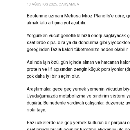
13 AĞUSTOS 2025, ÇARŞAMBA
Beslenme uzmanı Melissa Mroz Planells’e göre, gece
almak kilo artışına yol açabilir.
Yorgunken vücut genellikle hızlı enerji sağlayacak ş
saatlerde cips, bira ya da dondurma gibi yiyecekl
gereğinden fazla kalori tüketmenize neden olabilir.
Aslında işin özü, gün içinde alınan ve harcanan kalo
protein ve lif açısından zengin küçük porsiyonlar (ö
çok daha iyi bir seçim olur.
Araştırmalar, gece geç yemek yemenin vücudun biyolo
Uyuduğumuzda metabolizma ve sindirim sistemi yav
düşürür. Bu nedenle vardiyalı çalışanlar, düzensi
riski taşır.
Bazı ülkelerde ise geç yemek kültürün bir parçası o
saatlerinde büyük öğünler tüketme alışkanlığı ile d