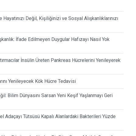
Hayatınızı Değil, Kişiliğinizi ve Sosyal Alışkanlıklarınızı
şkanlık: İfade Edilmeyen Duygular Hafızayı Nasıl Yok
tırmacılar İnsülin Üreten Pankreas Hücrelerini Yenileyerek
arını Yenileyecek Kök Hücre Tedavisi
l: Bilim Dünyasını Sarsan Yeni Keşif Yaşlanmayı Geri
sel Adaçayı Tütsüsü Kapalı Alanlardaki Bakterileri Yüzde