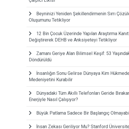
Çarpıcı Etkisi
Beyninizi Yeniden Şekillendirmenin Sırrı Çözül
Oluşumunu Tetikliyor
12 Bin Çocuk Üzerinde Yapılan Araştırma Kanıtla
Değiştirerek DEHB ve Anksiyeteyi Tetikliyor
Zamanı Geriye Alan Bilimsel Keşif: 53 Yaşında
Döndürüldü
İnsanlığın Sonu Gelirse Dünyaya Kim Hükmede
Medeniyetini Kurabilir
Dünyadaki Tüm Akıllı Telefonları Geride Bıraka
Enerjiyle Nasıl Çalışıyor?
Büyük Patlama Sadece Bir Başlangıç Olmayabilir
İnsan Zekası Geriliyor Mu? Stanford Ünivers