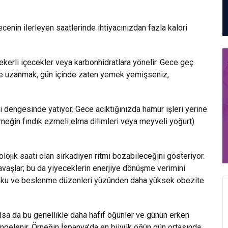
nin ilerleyen saatlerinde ihtiyacınızdan fazla kalori
ekerli içecekler veya karbonhidratlara yönelir. Gece geç
ere uzanmak, gün içinde zaten yemek yemişseniz,
ri dengesinde yatıyor. Gece acıktığınızda hamur işleri yerine
rneğin fındık ezmeli elma dilimleri veya meyveli yoğurt)
jik saati olan sirkadiyen ritmi bozabileceğini gösteriyor.
aşlar; bu da yiyeceklerin enerjiye dönüşme verimini
z uyku ve beslenme düzenleri yüzünden daha yüksek obezite
lsa da bu genellikle daha hafif öğünler ve günün erken
engelenir. Örneğin İspanya’da en büyük öğün gün ortasında