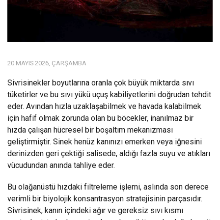
20 MAYIS 2026, ÇARŞAMBA
Sivrisinekler boyutlarına oranla çok büyük miktarda sıvı
tüketirler ve bu sıvı yükü uçuş kabiliyetlerini doğrudan tehdit
eder. Avından hızla uzaklaşabilmek ve havada kalabilmek
için hafif olmak zorunda olan bu böcekler, inanılmaz bir
hızda çalışan hücresel bir boşaltım mekanizması
geliştirmiştir. Sinek henüz kanınızı emerken veya iğnesini
derinizden geri çektiği salisede, aldığı fazla suyu ve atıkları
vücudundan anında tahliye eder.
Bu olağanüstü hızdaki filtreleme işlemi, aslında son derece
verimli bir biyolojik konsantrasyon stratejisinin parçasıdır.
Sivrisinek, kanın içindeki ağır ve gereksiz sıvı kısmı