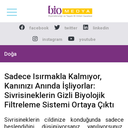
Biomedya - Biyotekno
facebook
twitter
linkedin
instagram
youtube
Doğa
Sadece Isırmakla Kalmıyor,
Kanınızı Anında İşliyorlar:
Sivrisineklerin Gizli Biyolojik
Filtreleme Sistemi Ortaya Çıktı
Sivrisineklerin cildinize konduğunda sadece
beslendiğini düşünüyorsanız yanılıyorsunuz.