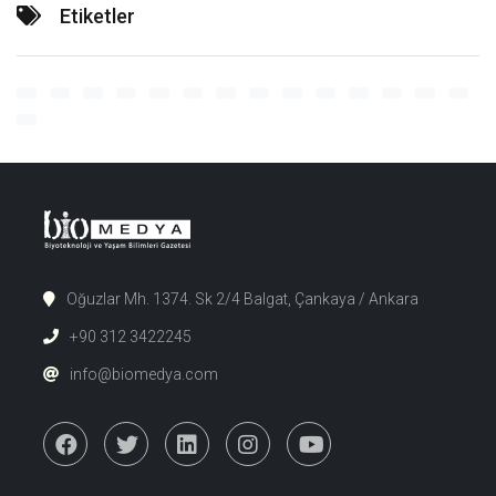
Etiketler
Oğuzlar Mh. 1374. Sk 2/4 Balgat, Çankaya / Ankara
+90 312 3422245
info@biomedya.com