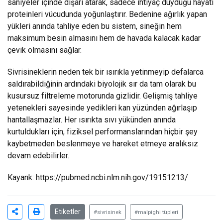
saniyeler içinde dışarı atarak, sadece ihtiyaç duyduğu hayati
proteinleri vücudunda yoğunlaştırır. Bedenine ağırlık yapan
yükleri anında tahliye eden bu sistem, sineğin hem
maksimum besin almasını hem de havada kalacak kadar
çevik olmasını sağlar.
Sivrisineklerin neden tek bir ısırıkla yetinmeyip defalarca
saldırabildiğinin ardındaki biyolojik sır da tam olarak bu
kusursuz filtreleme motorunda gizlidir. Gelişmiş tahliye
yetenekleri sayesinde yedikleri kan yüzünden ağırlaşıp
hantallaşmazlar. Her ısırıkta sıvı yükünden anında
kurtuldukları için, fiziksel performanslarından hiçbir şey
kaybetmeden beslenmeye ve hareket etmeye aralıksız
devam edebilirler.
Kayank:
https://pubmed.ncbi.nlm.nih.gov/19151213/
Etiketler
#sivrisinek
#malpighi tüpleri