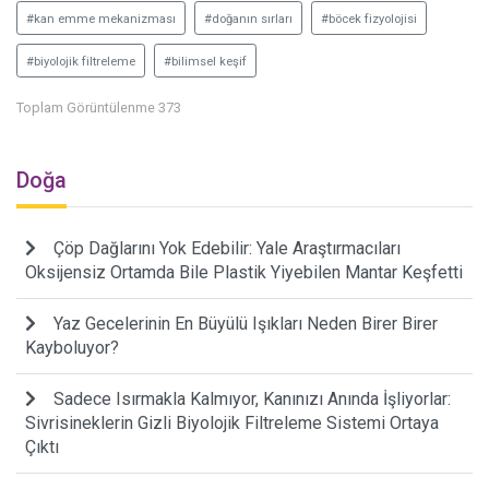
#kan emme mekanizması
#doğanın sırları
#böcek fizyolojisi
#biyolojik filtreleme
#bilimsel keşif
Toplam Görüntülenme 373
Doğa
Çöp Dağlarını Yok Edebilir: Yale Araştırmacıları
Oksijensiz Ortamda Bile Plastik Yiyebilen Mantar Keşfetti
Yaz Gecelerinin En Büyülü Işıkları Neden Birer Birer
Kayboluyor?
Sadece Isırmakla Kalmıyor, Kanınızı Anında İşliyorlar:
Sivrisineklerin Gizli Biyolojik Filtreleme Sistemi Ortaya
Çıktı