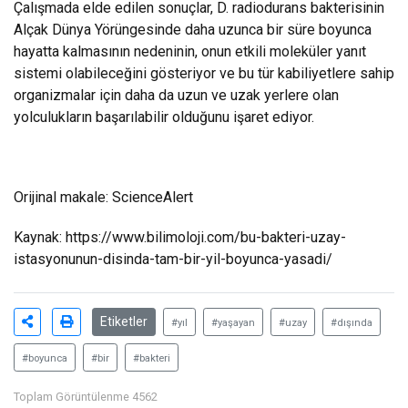
Çalışmada elde edilen sonuçlar, D. radiodurans bakterisinin
Alçak Dünya Yörüngesinde daha uzunca bir süre boyunca
hayatta kalmasının nedeninin, onun etkili moleküler yanıt
sistemi olabileceğini gösteriyor ve bu tür kabiliyetlere sahip
organizmalar için daha da uzun ve uzak yerlere olan
yolculukların başarılabilir olduğunu işaret ediyor.
Orijinal makale: ScienceAlert
Kaynak:
https://www.bilimoloji.com/bu-bakteri-uzay-
istasyonunun-disinda-tam-bir-yil-boyunca-yasadi/
Etiketler
#yıl
#yaşayan
#uzay
#dışında
#boyunca
#bir
#bakteri
Toplam Görüntülenme 4562