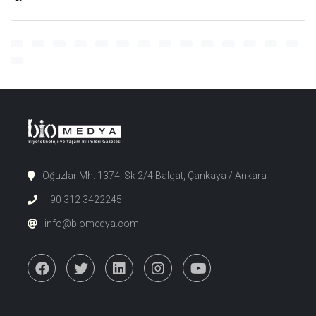
Oğuzlar Mh. 1374. Sk 2/4 Balgat, Çankaya / Ankara
+90 312 3422245
info@biomedya.com