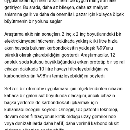
uygulamaları için hem etkili hem de uygun maliyetli hale
getiriyor. Bu arada, daha az bileşen, daha az maliyet
anlamına gelir ve daha da önemlisi, pazar için kolayca ölçek
büyütmenin bir yolunu sağlar.
Araştırma ekibinin sonuçları, 2 inç x 2 inç boyutlarındaki bir
elektrokimyasal hücrenin, dakikada yaklaşık iki litre hızla
akan havada bulunan karbondioksitin yaklaşık %99'unu
sürekli olarak çıkarabildiğini gösterdi. Araştırmacılar, 12
onsluk soda kutusu büyüklüğündeki erken prototip bir spiral
cihazın dakikada 10 litre havayı filtreleyebildiğini ve
karbondioksitin %98'ini temizleyebildiğini söyledi.
Setzer, bir otomotiv uygulaması için ölçeklendirilen cihazın
kabaca bir galon süt boyutunda olacağını, ancak cihazın
başka yerlerde de karbondioksiti çıkarmak için
kullanılabileceğini söyledi. Örneğin, UD patentli teknoloji,
devam eden filtrasyonun kritik olduğu uzay gemilerinde
veya denizaltılarda daha hafif, daha verimli karbondioksit