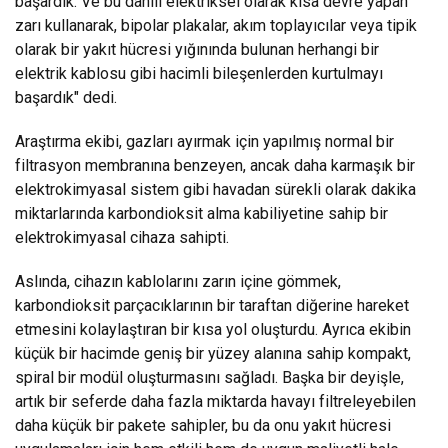
başardık. Ve bu dahili elektriksel olarak kısa devre yapan
zarı kullanarak, bipolar plakalar, akım toplayıcılar veya tipik
olarak bir yakıt hücresi yığınında bulunan herhangi bir
elektrik kablosu gibi hacimli bileşenlerden kurtulmayı
başardık" dedi.
Araştırma ekibi, gazları ayırmak için yapılmış normal bir
filtrasyon membranına benzeyen, ancak daha karmaşık bir
elektrokimyasal sistem gibi havadan sürekli olarak dakika
miktarlarında karbondioksit alma kabiliyetine sahip bir
elektrokimyasal cihaza sahipti.
Aslında, cihazın kablolarını zarın içine gömmek,
karbondioksit parçacıklarının bir taraftan diğerine hareket
etmesini kolaylaştıran bir kısa yol oluşturdu. Ayrıca ekibin
küçük bir hacimde geniş bir yüzey alanına sahip kompakt,
spiral bir modül oluşturmasını sağladı. Başka bir deyişle,
artık bir seferde daha fazla miktarda havayı filtreleyebilen
daha küçük bir pakete sahipler, bu da onu yakıt hücresi