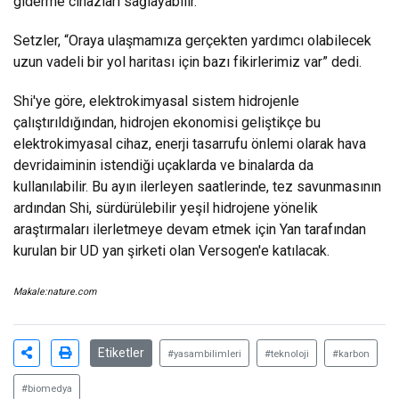
giderme cihazları sağlayabilir.
Setzler, “Oraya ulaşmamıza gerçekten yardımcı olabilecek
uzun vadeli bir yol haritası için bazı fikirlerimiz var” dedi.
Shi'ye göre, elektrokimyasal sistem hidrojenle
çalıştırıldığından, hidrojen ekonomisi geliştikçe bu
elektrokimyasal cihaz, enerji tasarrufu önlemi olarak hava
devridaiminin istendiği uçaklarda ve binalarda da
kullanılabilir. Bu ayın ilerleyen saatlerinde, tez savunmasının
ardından Shi, sürdürülebilir yeşil hidrojene yönelik
araştırmaları ilerletmeye devam etmek için Yan tarafından
kurulan bir UD yan şirketi olan Versogen'e katılacak.
Makale:
nature.com
Etiketler
#yasambilimleri
#teknoloji
#karbon
#biomedya