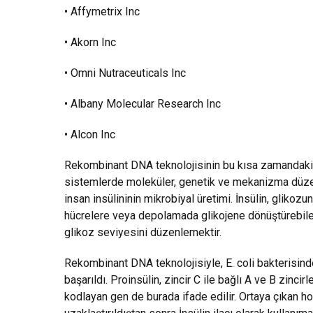
• Affymetrix Inc
• Akorn Inc
• Omni Nutraceuticals Inc
• Albany Molecular Research Inc
• Alcon Inc
Rekombinant DNA teknolojisinin bu kısa zamandaki bü
sistemlerde moleküler, genetik ve mekanizma düzeyi
insan insülininin mikrobiyal üretimi. İnsülin, glikoz
hücrelere veya depolamada glikojene dönüştürebilen 
glikoz seviyesini düzenlemektir.
Rekombinant DNA teknolojisiyle, E. coli bakterisinde
başarıldı. Proinsülin, zincir C ile bağlı A ve B zincir
kodlayan gen de burada ifade edilir. Ortaya çıkan hor