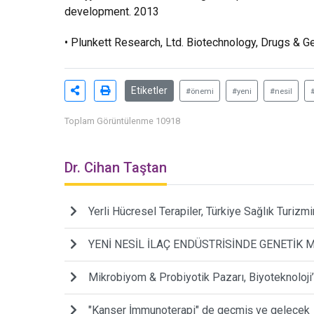
development. 2013
• Plunkett Research, Ltd. Biotechnology, Drugs & 
Etiketler
#önemi
#yeni
#nesil
Toplam Görüntülenme 10918
Dr. Cihan Taştan
Yerli Hücresel Terapiler, Türkiye Sağlık Turiz
YENİ NESİL İLAÇ ENDÜSTRİSİNDE GENETİK 
Mikrobiyom & Probiyotik Pazarı, Biyoteknoloji’
"Kanser İmmunoterapi" de geçmiş ve gelecek