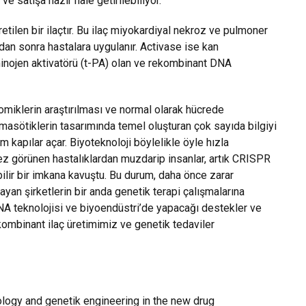
 ve satışa hazır hale getirilebiliyor.
etilen bir ilaçtır. Bu ilaç miyokardiyal nekroz ve pulmoner
an sonra hastalara uygulanır. Activase ise kan
azminojen aktivatörü (t-PA) olan ve rekombinant DNA
miklerin araştırılması ve normal olarak hücrede
masötiklerin tasarımında temel oluşturan çok sayıda bilgiyi
 kapılar açar. Biyoteknoloji böylelikle öyle hızla
ez görünen hastalıklardan muzdarip insanlar, artık CRISPR
ilir bir imkana kavuştu. Bu durum, daha önce zarar
an şirketlerin bir anda genetik terapi çalışmalarına
 teknolojisi ve biyoendüstri’de yapacağı destekler ve
kombinant ilaç üretimimiz ve genetik tedaviler
logy and genetik engineering in the new drug