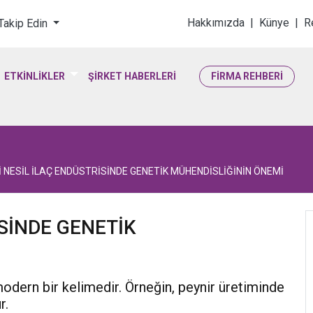
loji & Yaşam Bilimler
Hakkımızda
|
Künye
|
R
 Takip Edin
ETKİNLİKLER
ŞİRKET HABERLERİ
FİRMA REHBERİ
İ NESİL İLAÇ ENDÜSTRİSİNDE GENETİK MÜHENDİSLİĞİNİN ÖNEMİ
İSİNDE GENETİK
 modern bir kelimedir. Örneğin, peynir üretiminde
r.