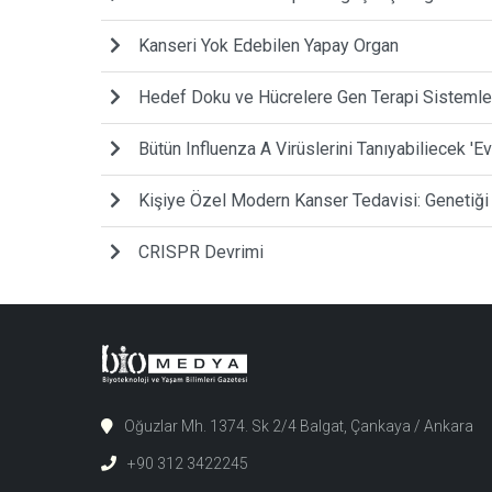
Kanseri Yok Edebilen Yapay Organ
Hedef Doku ve Hücrelere Gen Terapi Sistemleri
Bütün Influenza A Virüslerini Tanıyabiliecek 'Ev
Kişiye Özel Modern Kanser Tedavisi: Genetiği 
CRISPR Devrimi
Oğuzlar Mh. 1374. Sk 2/4 Balgat, Çankaya / Ankara
+90 312 3422245