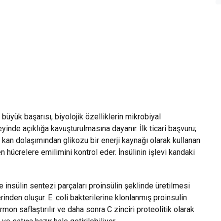
yük başarısı, biyolojik özelliklerin mikrobiyal
nde açıklığa kavuşturulmasına dayanır. İlk ticari başvuru;
un kan dolaşımından glikozu bir enerji kaynağı olarak kullanan
hücrelere emilimini kontrol eder. İnsülinin işlevi kandaki
 insülin sentezi parçaları proinsülin şeklinde üretilmesi
lerinden oluşur. E. coli bakterilerine klonlanmış proinsulin
mon saflaştırılır ve daha sonra C zinciri proteolitik olarak