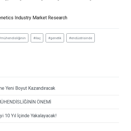
Genetics Industry Market Research
#mühendisliğinin
#ilaç
#genetik
#endüstrisinde
mine Yeni Boyut Kazandıracak
MÜHENDİSLİĞİNİN ÖNEMİ
yi 10 Yıl İçinde Yakalayacak!