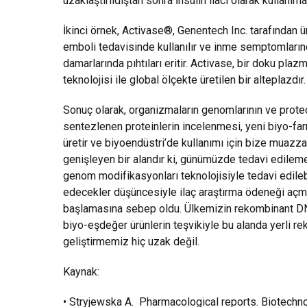
uzaklaştırıldıştan sonra İnsülin ilacı olarak kullanıma
İkinci örnek, Activase®, Genentech Inc. tarafından ür
emboli tedavisinde kullanılır ve inme semptomlarınd
damarlarında pıhtıları eritir. Activase, bir doku pl
teknolojisi ile global ölçekte üretilen bir alteplazdır.
Sonuç olarak, organizmaların genomlarının ve proteo
sentezlenen proteinlerin incelenmesi, yeni biyo-far
üretir ve biyoendüstri’de kullanımı için bize muazzam
genişleyen bir alandır ki, günümüzde tedavi edilem
genom modifikasyonları teknolojisiyle tedavi edileb
edecekler düşüncesiyle ilaç araştırma ödeneği açmay
başlamasına sebep oldu. Ülkemizin rekombinant DNA
biyo-eşdeğer ürünlerin teşvikiyle bu alanda yerli re
geliştirmemiz hiç uzak değil.
Kaynak:
• Stryjewska A.
Pharmacological reports. Biotechno