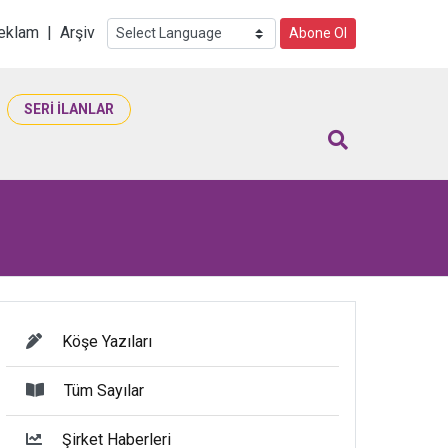
i
eklam
|
Arşiv
Abone Ol
SERİ İLANLAR
Köşe Yazıları
Tüm Sayılar
Şirket Haberleri