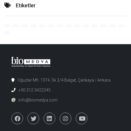
Etiketler
Oğuzlar Mh. 1374. Sk 2/4 Balgat, Çankaya / Ankara
+90 312 3422245
info@biomedya.com