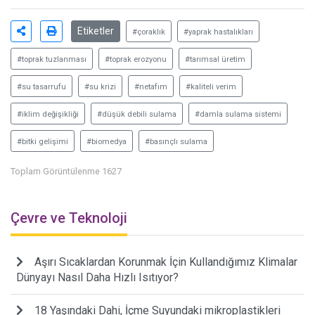
Etiketler
#çoraklık
#yaprak hastalıkları
#toprak tuzlanması
#toprak erozyonu
#tarımsal üretim
#su tasarrufu
#su krizi
#netafım
#kaliteli verim
#iklim değişikliği
#düşük debili sulama
#damla sulama sistemi
#bitki gelişimi
#biomedya
#basınçlı sulama
Toplam Görüntülenme 1627
Çevre ve Teknoloji
Aşırı Sıcaklardan Korunmak İçin Kullandığımız Klimalar
Dünyayı Nasıl Daha Hızlı Isıtıyor?
18 Yaşındaki Dahi, İçme Suyundaki mikroplastikleri