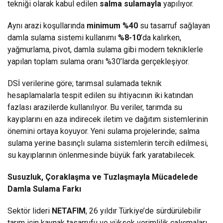
tekniği olarak kabul edilen
salma sulamayla
yapılıyor.
Aynı arazi koşullarında
minimum %40
su tasarruf sağlayan
damla sulama sistemi kullanımı
%8-10
’da kalırken,
yağmurlama, pivot, damla sulama gibi modern tekniklerle
yapılan toplam sulama oranı %30’larda gerçekleşiyor.
DSİ verilerine göre; tarımsal sulamada teknik
hesaplamalarla tespit edilen su ihtiyacının iki katından
fazlası arazilerde kullanılıyor. Bu veriler, tarımda su
kayıplarını en aza indirecek iletim ve dağıtım sistemlerinin
önemini ortaya koyuyor. Yeni sulama projelerinde; salma
sulama yerine basınçlı sulama sistemlerin tercih edilmesi,
su kayıplarının önlenmesinde büyük fark yaratabilecek.
Susuzluk, Çoraklaşma ve Tuzlaşmayla Mücadelede
Damla Sulama Farkı
Sektör lideri
NETAFIM
, 26 yıldır Türkiye’de sürdürülebilir
tarım için kaynak tasarrufu ve yüksek verimlilik çalışmaları