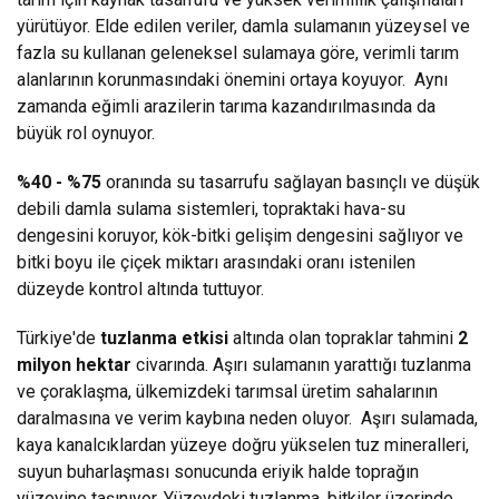
yürütüyor. Elde edilen veriler, damla sulamanın yüzeysel ve
fazla su kullanan geleneksel sulamaya göre, verimli tarım
alanlarının korunmasındaki önemini ortaya koyuyor. Aynı
zamanda eğimli arazilerin tarıma kazandırılmasında da
büyük rol oynuyor.
%40 - %75
oranında su tasarrufu sağlayan basınçlı ve düşük
debili
damla sulama sistemleri, topraktaki hava-su
dengesini koruyor, kök-bitki gelişim dengesini sağlıyor ve
bitki boyu ile çiçek miktarı arasındaki oranı istenilen
düzeyde kontrol altında tuttuyor.
Türkiye'de
tuzlanma etkisi
altında olan topraklar tahmini
2
milyon hektar
civarında. Aşırı sulamanın yarattığı tuzlanma
ve çoraklaşma, ülkemizdeki tarımsal üretim sahalarının
daralmasına ve verim kaybına neden oluyor. Aşırı sulamada,
kaya kanalcıklardan yüzeye doğru yükselen tuz mineralleri,
suyun buharlaşması sonucunda eriyik halde toprağın
yüzeyine taşınıyor. Yüzeydeki tuzlanma, bitkiler üzerinde