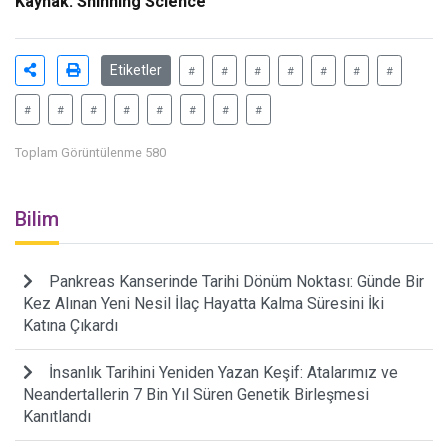
Kaynak: Shinning Science
Etiketler
#
#
#
#
#
#
#
#
#
#
#
#
#
#
#
Toplam Görüntülenme 580
Bilim
Pankreas Kanserinde Tarihi Dönüm Noktası: Günde Bir
Kez Alınan Yeni Nesil İlaç Hayatta Kalma Süresini İki
Katına Çıkardı
İnsanlık Tarihini Yeniden Yazan Keşif: Atalarımız ve
Neandertallerin 7 Bin Yıl Süren Genetik Birleşmesi
Kanıtlandı