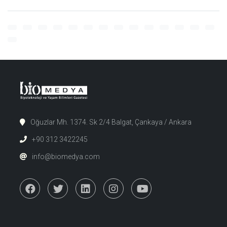
Oğuzlar Mh. 1374. Sk 2/4 Balgat, Çankaya / Ankara
+90 312 3422245
info@biomedya.com