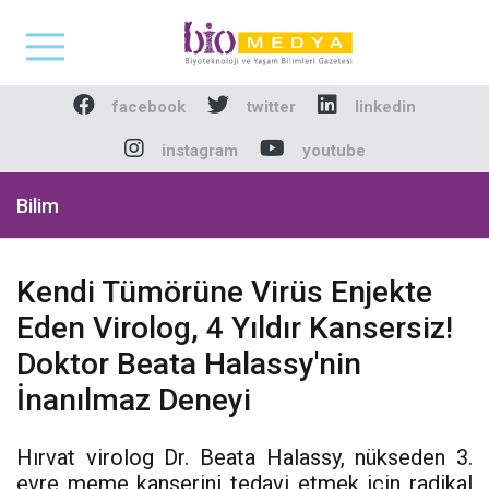
Biomedya - Biyotekno
facebook
twitter
linkedin
instagram
youtube
Bilim
Kendi Tümörüne Virüs Enjekte
Eden Virolog, 4 Yıldır Kansersiz!
Doktor Beata Halassy'nin
İnanılmaz Deneyi
Hırvat virolog Dr. Beata Halassy, nükseden 3.
evre meme kanserini tedavi etmek için radikal