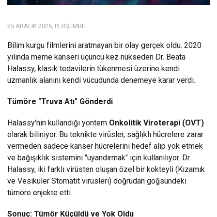
25 ARALIK 2025, PERŞEMBE
Bilim kurgu filmlerini aratmayan bir olay gerçek oldu. 2020
yılında meme kanseri üçüncü kez nükseden Dr. Beata
Halassy, klasik tedavilerin tükenmesi üzerine kendi
uzmanlık alanını kendi vücudunda denemeye karar verdi.
Tümöre "Truva Atı" Gönderdi
Halassy'nin kullandığı yöntem
Onkolitik Viroterapi (OVT)
olarak biliniyor. Bu teknikte virüsler, sağlıklı hücrelere zarar
vermeden sadece kanser hücrelerini hedef alıp yok etmek
ve bağışıklık sistemini "uyandırmak" için kullanılıyor. Dr.
Halassy, iki farklı virüsten oluşan özel bir kokteyli (Kızamık
ve Vesiküler Stomatit virüsleri) doğrudan göğsündeki
tümöre enjekte etti.
Sonuç: Tümör Küçüldü ve Yok Oldu