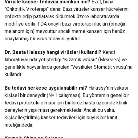
Virüsle kanser tedavisi mümkün mü?
Evet, buna
"Onkolitik Viroterapi" denir. Bazı virüsler kanser hücrelerini
enfekte edip patlatarak öldürmek üzere laboratuvarda
modifiye edilir. FDA onaylı bazı viroterapi ilaçları (örneğin
melanom için) mevcuttur ancak meme kanseri için henüz
onaylanmış bir virüs tedavisi yoktur.
Dr. Beata Halassy hangi virüsleri kullandı?
Kendi
laboratuvarında yetiştirdiği "Kızamık virüsü" (Measles) ve
genellikle hayvanlarda görülen "Vesiküler Stomatit virüsü"nü
kullandı.
Bu tedavi herkese uygulanabilir mi?
Halassy'nin vakası
kişisel bir deneydir (N=1 çalışması). Bu yöntemin genel bir
tedavi protokolü olması için binlerce hasta üzerinde klinik
deneylerin yapılması gerekmektedir. Ancak bu vaka,
kişiselleştirilmiş kanser tedavileri için büyük bir kanıt
niteliğindedir.