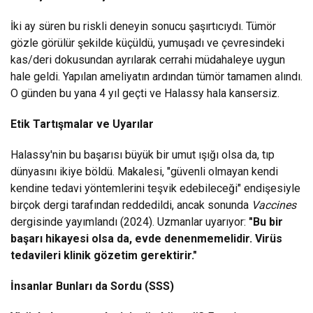
İki ay süren bu riskli deneyin sonucu şaşırtıcıydı. Tümör
gözle görülür şekilde küçüldü, yumuşadı ve çevresindeki
kas/deri dokusundan ayrılarak cerrahi müdahaleye uygun
hale geldi. Yapılan ameliyatın ardından tümör tamamen alındı.
O günden bu yana 4 yıl geçti ve Halassy hala kansersiz.
Etik Tartışmalar ve Uyarılar
Halassy'nin bu başarısı büyük bir umut ışığı olsa da, tıp
dünyasını ikiye böldü. Makalesi, "güvenli olmayan kendi
kendine tedavi yöntemlerini teşvik edebileceği" endişesiyle
birçok dergi tarafından reddedildi, ancak sonunda
Vaccines
dergisinde yayımlandı (2024). Uzmanlar uyarıyor:
"Bu bir
başarı hikayesi olsa da, evde denenmemelidir. Virüs
tedavileri klinik gözetim gerektirir."
İnsanlar Bunları da Sordu (SSS)