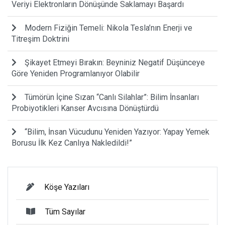
Veriyi Elektronların Dönüşünde Saklamayı Başardı
Modern Fiziğin Temeli: Nikola Tesla’nın Enerji ve
Titreşim Doktrini
Şikayet Etmeyi Bırakın: Beyniniz Negatif Düşünceye
Göre Yeniden Programlanıyor Olabilir
Tümörün İçine Sızan “Canlı Silahlar”: Bilim İnsanları
Probiyotikleri Kanser Avcısına Dönüştürdü
“Bilim, İnsan Vücudunu Yeniden Yazıyor: Yapay Yemek
Borusu İlk Kez Canlıya Nakledildi!”
Köşe Yazıları
Tüm Sayılar