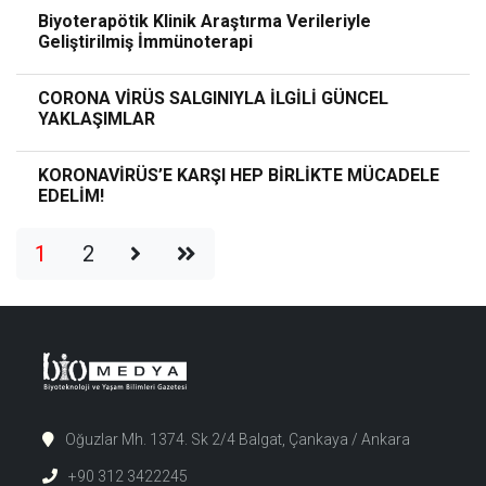
Biyoterapötik Klinik Araştırma Verileriyle
Geliştirilmiş İmmünoterapi
CORONA VİRÜS SALGINIYLA İLGİLİ GÜNCEL
YAKLAŞIMLAR
KORONAVİRÜS’E KARŞI HEP BİRLİKTE MÜCADELE
EDELİM!
1
2
Oğuzlar Mh. 1374. Sk 2/4 Balgat, Çankaya / Ankara
+90 312 3422245