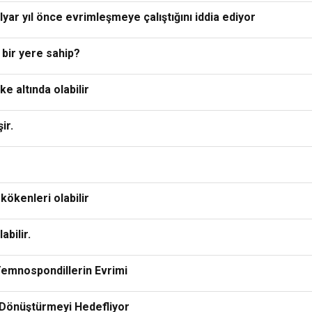
ar yıl önce evrimleşmeye çalıştığını iddia ediyor
 bir yere sahip?
e altında olabilir
ir.
kökenleri olabilir
abilir.
Temnospondillerin Evrimi
 Dönüştürmeyi Hedefliyor