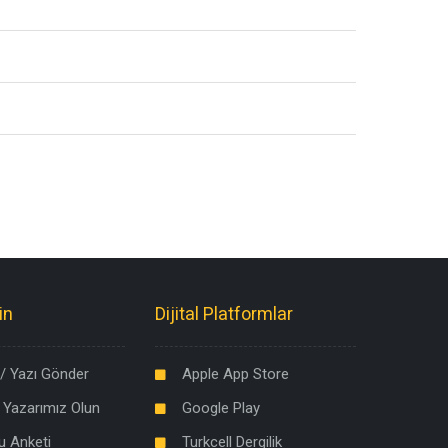
in
Dijital Platformlar
/ Yazı Gönder
Apple App Store
 Yazarımız Olun
Google Play
u Anketi
Turkcell Dergilik