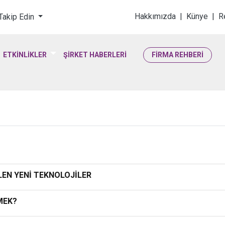
loji & Yaşam Bilimler
Hakkımızda
|
Künye
|
R
 Takip Edin
ETKİNLİKLER
ŞİRKET HABERLERİ
FİRMA REHBERİ
LEN YENİ TEKNOLOJİLER
EMEK?