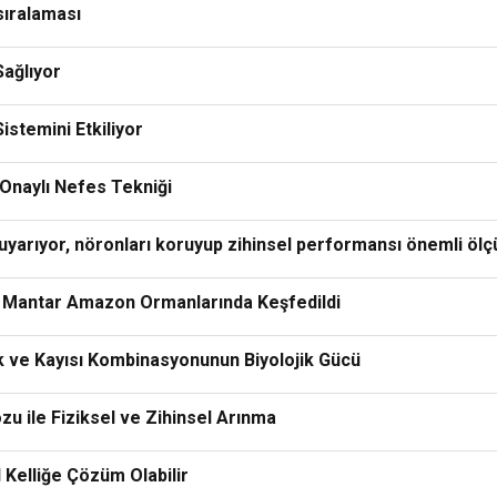
sıralaması
Sağlıyor
stemini Etkiliyor
 Onaylı Nefes Tekniği
 uyarıyor, nöronları koruyup zihinsel performansı önemli ölç
yen Mantar Amazon Ormanlarında Keşfedildi
ik ve Kayısı Kombinasyonunun Biyolojik Gücü
ozu ile Fiziksel ve Zihinsel Arınma
 Kelliğe Çözüm Olabilir