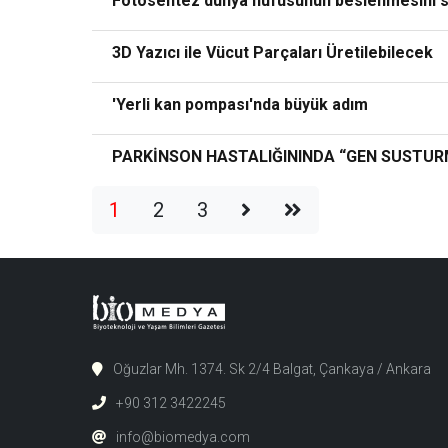
Fotosentez dünya nüfusunun beslenmesini s
3D Yazıcı ile Vücut Parçaları Üretilebilecek
'Yerli kan pompası'nda büyük adım
PARKİNSON HASTALIĞININDA “GEN SUSTU
1
2
3
Oğuzlar Mh. 1374. Sk 2/4 Balgat, Çankaya / Ankara
+90 312 3422245
info@biomedya.com