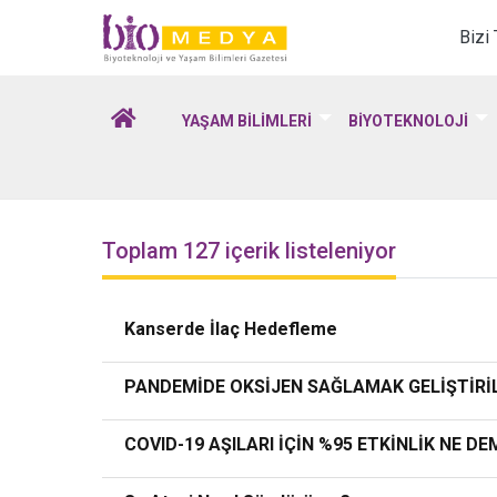
Biomedya - Biyotekno
Bizi
YAŞAM BİLİMLERİ
BİYOTEKNOLOJİ
Toplam 127 içerik listeleniyor
Kanserde İlaç Hedefleme
PANDEMİDE OKSİJEN SAĞLAMAK GELİŞTİRİ
COVID-19 AŞILARI İÇİN %95 ETKİNLİK NE D