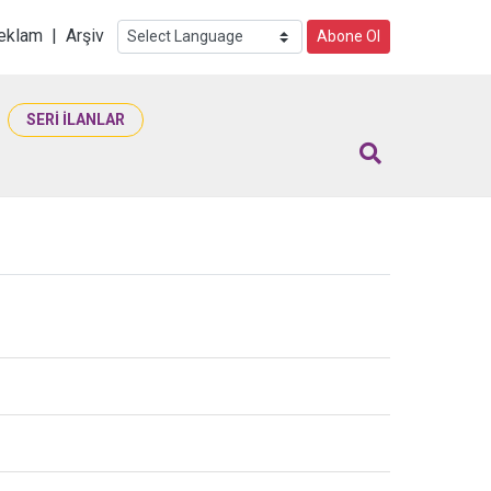
i
eklam
|
Arşiv
Abone Ol
SERİ İLANLAR