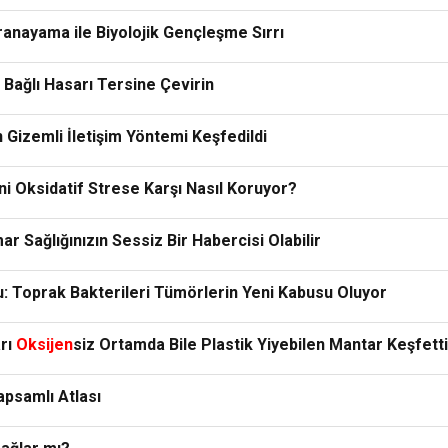
nayama ile Biyolojik Gençleşme Sırrı
 Bağlı Hasarı Tersine Çevirin
 Gizemli İletişim Yöntemi Keşfedildi
i Oksidatif Strese Karşı Nasıl Koruyor?
 Sağlığınızın Sessiz Bir Habercisi Olabilir
: Toprak Bakterileri Tümörlerin Yeni Kabusu Oluyor
arı
Oksijen
siz Ortamda Bile Plastik Yiyebilen Mantar Keşfetti
apsamlı Atlası