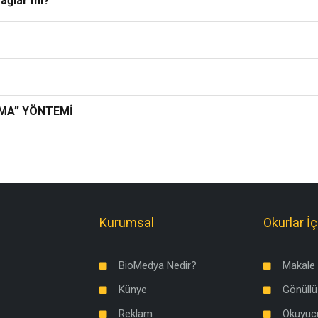
ağlar mı?
RMA” YÖNTEMİ
Kurumsal
Okurlar İç
BioMedya Nedir?
Makale 
Künye
Gönüllü
Reklam
Okuyuc