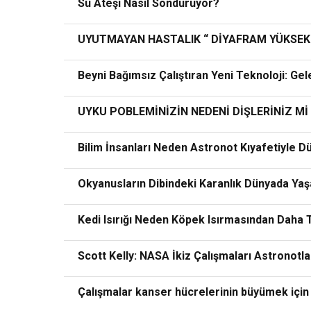
Su Ateşi Nasıl Söndürüyor?
UYUTMAYAN HASTALIK “ DİYAFRAM YÜKSEKL
Beyni Bağımsız Çalıştıran Yeni Teknoloji: G
UYKU POBLEMİNİZİN NEDENİ DİŞLERİNİZ Mİ
Bilim İnsanları Neden Astronot Kıyafetiyle 
Okyanusların Dibindeki Karanlık Dünyada Yaş
Kedi Isırığı Neden Köpek Isırmasından Daha T
Scott Kelly: NASA İkiz Çalışmaları Astronotla
Çalışmalar kanser hücrelerinin büyümek için 