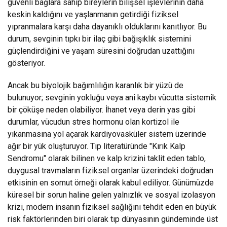
güvenli bağlara sahip bireylerin bilişsel işlevlerinin daha
keskin kaldığını ve yaşlanmanın getirdiği fiziksel
yıpranmalara karşı daha dayanıklı olduklarını kanıtlıyor. Bu
durum, sevginin tıpkı bir ilaç gibi bağışıklık sistemini
güçlendirdiğini ve yaşam süresini doğrudan uzattığını
gösteriyor.
Ancak bu biyolojik bağımlılığın karanlık bir yüzü de
bulunuyor; sevginin yokluğu veya ani kaybı vücutta sistemik
bir çöküşe neden olabiliyor. İhanet veya derin yas gibi
durumlar, vücudun stres hormonu olan kortizol ile
yıkanmasına yol açarak kardiyovasküler sistem üzerinde
ağır bir yük oluşturuyor. Tıp literatüründe "Kırık Kalp
Sendromu" olarak bilinen ve kalp krizini taklit eden tablo,
duygusal travmaların fiziksel organlar üzerindeki doğrudan
etkisinin en somut örneği olarak kabul ediliyor. Günümüzde
küresel bir sorun haline gelen yalnızlık ve sosyal izolasyon
krizi, modern insanın fiziksel sağlığını tehdit eden en büyük
risk faktörlerinden biri olarak tıp dünyasının gündeminde üst