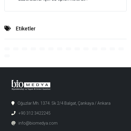
Etiketler
Oğuzlar Mh. 1374. Sk 2/4 Balgat, Çankaya / Ankara
+90 312 3422245
info@biomedya.com