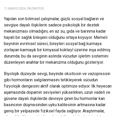
11 MAYIS 2026, PAZARTESI
Yapılan son bilimsel çalışmalar, güçlü sosyal bağların ve
sevgiye dayalı ilişkilerin sadece psikolojik bir destek
mekanizması olmadığını; en az su, gıda ve barınma kadar
hayati bir sağlık bileşeni olduğunu ortaya koyuyor. Memeli
beyninin evrimsel süreci, bireyleri sosyal bağ kurmaya
zorlayan karmaşık bir kimyasal kokteyl üzerine inşa edilmiş
durumda; bu da sevginin aslında vücudun işletim sistemini
düzenleyen anahtar bir mekanizma olduğunu gösteriyor.
Biyolojik düzeyde sevgi, beyinde oksitosin ve vazopressin
gibi hormonların salgılanmasını tetikleyerek vücudun
fizyolojik dengesini aktif olarak optimize ediyor. İlk heyecan
aşamasında dopamin seviyeleri yükselirken, uzun vadeli ve
güvene dayalı ilişkilerde devreye giren bu hormonlar kan
basıncının düşmesinden uyku kalitesinin artmasına kadar
geniş bir yelpazede fiziksel fayda sağlıyor. Araştırmalar,