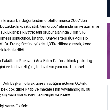
luslararası bir değerlendirme platformunca 2007'den
bozukluklar-psikiyatrik tanı grubu" alanında en iyi uzmanlar
ozukluklar-psikiyatrik tanı grubu" alanında 3 bin 546
ilmesi sonucunda, İstanbul Üniversitesi (İÜ) Adli Tıp
. Dr. Erdinç Öztürk, yüzde 1,3'lük dilime girerek, kendi
k kabul edildi.
p Fakültesi Psikiyatri Ana Bilim Dalı'nda klinik psikolog
ni ve tedavi ettiğini, tedavilerin yanı sıra bilimsel
m Dalı Başkanı olarak görev yaptığını aktaran Öztürk,
pek çok dilde kitap ve makalesinin yayınlandığını, bu
alışması olarak kabul edildiğini de belirtti.
gi veren Öztürk: