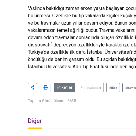
"Aslında bakıldığı zaman erken yaşta başlayan çocukl
bölünmesi. Özellikle bu tip vakalarda kişiler küçük 
ve bu travmalar uzun yıllar devam ediyor. Bunun sonr
vakalarımızın temel ağırlığı budur. Travma vakaların
devam eden travmalar sonrasında oluşan özellikle in
dissosyatif depresyon özellikleriyle karakterize ola
Türkiye’de özellikle ilk defa İstanbul Üniversitesi'n
öncülüğü de benim şansım oldu. Bu açıdan bakıldığı
İstanbul Üniversitesi Adli Tıp Enstitüsü'nde ben aç
Etiketler
#uluslararası
#türk
#travm
Toplam Görüntülenme 6635
Diğer