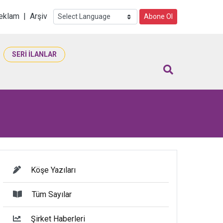
i
eklam
|
Arşiv
Abone Ol
SERİ İLANLAR
Köşe Yazıları
Tüm Sayılar
Şirket Haberleri