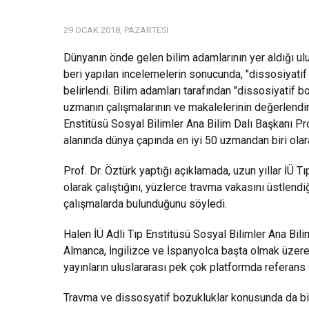
29 OCAK 2018, PAZARTESI
Dünyanın önde gelen bilim adamlarının yer aldığı u
beri yapılan incelemelerin sonucunda, "dissosiyatif 
belirlendi. Bilim adamları tarafından "dissosiyatif b
uzmanın çalışmalarının ve makalelerinin değerlendir
Enstitüsü Sosyal Bilimler Ana Bilim Dalı Başkanı Prof
alanında dünya çapında en iyi 50 uzmandan biri olara
Prof. Dr. Öztürk yaptığı açıklamada, uzun yıllar İÜ Tı
olarak çalıştığını, yüzlerce travma vakasını üstlendiği
çalışmalarda bulunduğunu söyledi.
Halen İÜ Adli Tıp Enstitüsü Sosyal Bilimler Ana Bili
Almanca, İngilizce ve İspanyolca başta olmak üzere 
yayınların uluslararası pek çok platformda referans ç
Travma ve dissosyatif bozukluklar konusunda da bil