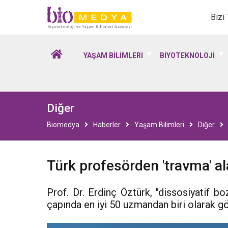
Biomedya - Biyotekno
Bizi
YAŞAM BİLİMLERİ
BİYOTEKNOLOJİ
Diğer
Biomedya
Haberler
Yaşam Bilimleri
Diğer
Türk profesörden 'travma' al
Prof. Dr. Erdinç Öztürk, "dissosiyatif bo
çapında en iyi 50 uzmandan biri olarak gö