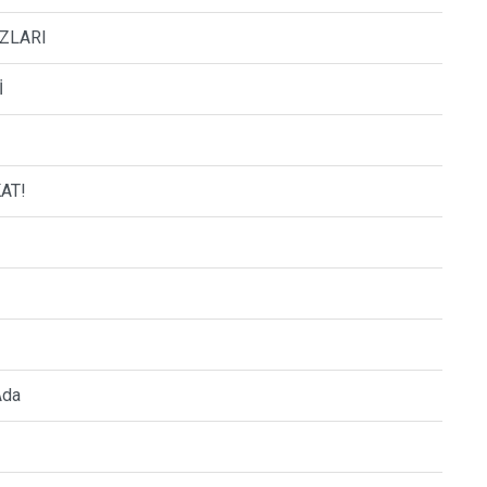
ZLARI
İ
AT!
Ada