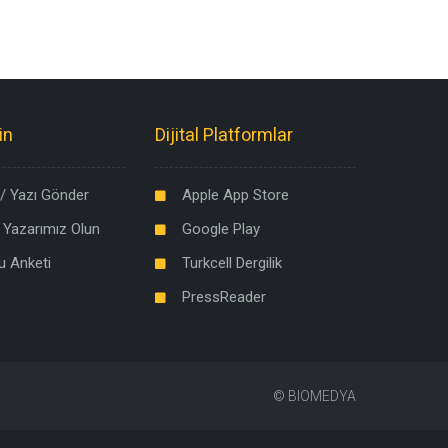
in
Dijital Platformlar
/ Yazı Gönder
Apple App Store
 Yazarımız Olun
Google Play
u Anketi
Turkcell Dergilik
PressReader
©
BIOMEDYA