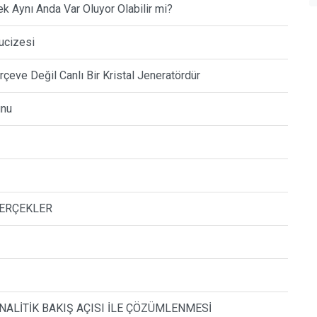
k Aynı Anda Var Oluyor Olabilir mi?
Mucizesi
erçeve Değil Canlı Bir Kristal Jeneratördür
unu
GERÇEKLER
NALİTİK BAKIŞ AÇISI İLE ÇÖZÜMLENMESİ