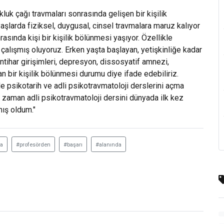
uk çağı travmaları sonrasında gelişen bir kişilik
yaşlarda fiziksel, duygusal, cinsel travmalara maruz kalıyor
asında kişi bir kişilik bölünmesi yaşıyor. Özellikle
ı çalışmış oluyoruz. Erken yaşta başlayan, yetişkinliğe kadar
tihar girişimleri, depresyon, dissosyatif amnezi,
n bir kişilik bölünmesi durumu diye ifade edebiliriz.
de psikotarih ve adli psikotravmatoloji derslerini açma
 zaman adli psikotravmatoloji dersini dünyada ilk kez
mış oldum."
a
#profesörden
#başarı
#alanında