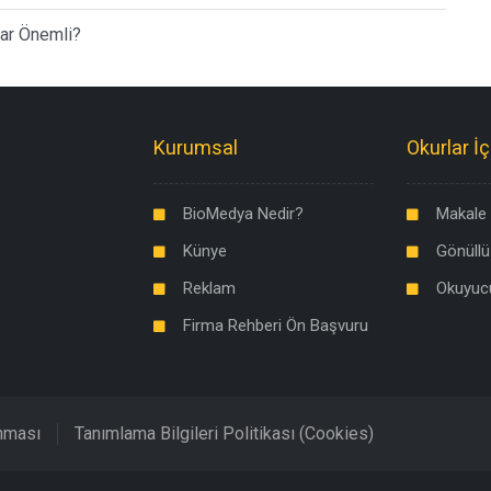
dar Önemli?
Kurumsal
Okurlar İç
BioMedya Nedir?
Makale 
Künye
Gönüllü
Reklam
Okuyuc
Firma Rehberi Ön Başvuru
unması
Tanımlama Bilgileri Politikası (Cookies)