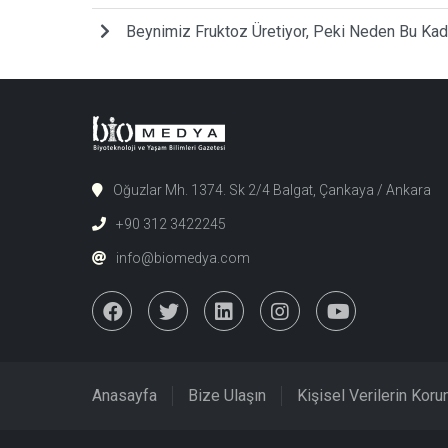
Beynimiz Fruktoz Üretiyor, Peki Neden Bu Ka
Oğuzlar Mh. 1374. Sk 2/4 Balgat, Çankaya / Ankara
+90 312 3422245
info@biomedya.com
Anasayfa
Bize Ulaşın
Kişisel Verilerin Kor