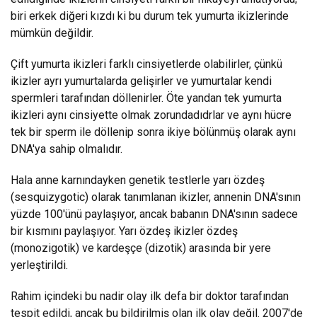
biri erkek diğeri kızdı ki bu durum tek yumurta ikizlerinde
mümkün değildir.
Çift yumurta ikizleri farklı cinsiyetlerde olabilirler, çünkü
ikizler ayrı yumurtalarda gelişirler ve yumurtalar kendi
spermleri tarafından döllenirler. Öte yandan tek yumurta
ikizleri aynı cinsiyette olmak zorundadıdrlar ve aynı hücre
tek bir sperm ile döllenip sonra ikiye bölünmüş olarak aynı
DNA'ya sahip olmalıdır.
Hala anne karnındayken genetik testlerle yarı özdeş
(sesquizygotic) olarak tanımlanan ikizler, annenin DNA'sının
yüzde 100'ünü paylaşıyor, ancak babanın DNA'sının sadece
bir kısmını paylaşıyor. Yarı özdeş ikizler özdeş
(monozigotik) ve kardeşçe (dizotik) arasında bir yere
yerleştirildi.
Rahim içindeki bu nadir olay ilk defa bir doktor tarafından
tespit edildi, ancak bu bildirilmiş olan ilk olay değil. 2007'de