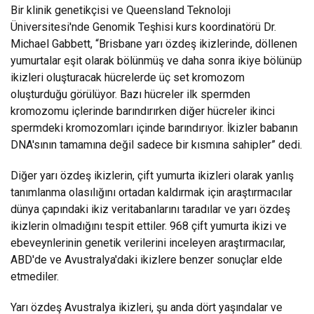
Bir klinik genetikçisi ve Queensland Teknoloji
Üniversitesi'nde Genomik Teşhisi kurs koordinatörü Dr.
Michael Gabbett, “Brisbane yarı özdeş ikizlerinde, döllenen
yumurtalar eşit olarak bölünmüş ve daha sonra ikiye bölünüp
ikizleri oluşturacak hücrelerde üç set kromozom
oluşturduğu görülüyor. Bazı hücreler ilk spermden
kromozomu içlerinde barındırırken diğer hücreler ikinci
spermdeki kromozomları içinde barındırıyor. İkizler babanın
DNA'sının tamamına değil sadece bir kısmına sahipler” dedi.
Diğer yarı özdeş ikizlerin, çift yumurta ikizleri olarak yanlış
tanımlanma olasılığını ortadan kaldırmak için araştırmacılar
dünya çapındaki ikiz veritabanlarını taradılar ve yarı özdeş
ikizlerin olmadığını tespit ettiler. 968 çift yumurta ikizi ve
ebeveynlerinin genetik verilerini inceleyen araştırmacılar,
ABD'de ve Avustralya'daki ikizlere benzer sonuçlar elde
etmediler.
Yarı özdeş Avustralya ikizleri, şu anda dört yaşındalar ve