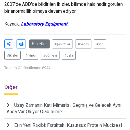
2007'de ABD'de bildirilen ikizler, bilimde hala nadir görülen
bir anormallik olmaya devam ediyor.
Kaynak:
Laboratory Equipment
Etiketler
#şaşırttılar
#özdeş
#yarı
#ikizler
#ikinci
#dünyayı
#defa
Toplam Görüntülenme 8944
Diğer
Uzay Zamanın Katı Mimarisi: Geçmiş ve Gelecek Aynı
Anda Var Oluyor Olabilir mi?
Etin Yeni Rakibi: Fıstıktaki Kusursuz Protein Mucizesi