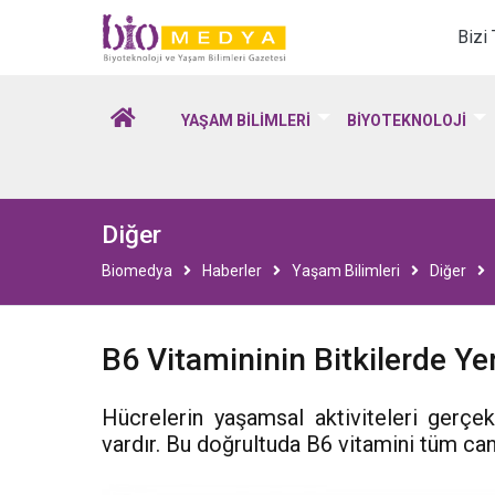
Biomedya - Biyotekno
Bizi
YAŞAM BİLİMLERİ
BİYOTEKNOLOJİ
Diğer
Biomedya
Haberler
Yaşam Bilimleri
Diğer
B6 Vitamininin Bitkilerde Yen
Hücrelerin yaşamsal aktiviteleri gerçekle
vardır. Bu doğrultuda B6 vitamini tüm canl