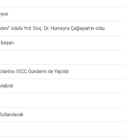
ıyor
Kadını’’ ödülü Yrd. Doç. Dr. Hümeyra Çağlayan'ın oldu
 başarı
lantısı ISCC Gündemi ile Yapıldı
labilir
Kullanılacak