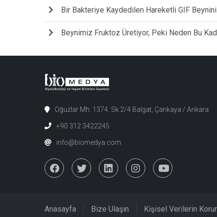
Bir Bakteriye Kaydedilen Hareketli GIF Beynini
Beynimiz Fruktoz Üretiyor, Peki Neden Bu Ka
Oğuzlar Mh. 1374. Sk 2/4 Balgat, Çankaya / Ankara
+90 312 3422245
info@biomedya.com
Anasayfa
Bize Ulaşın
Kişisel Verilerin Kor