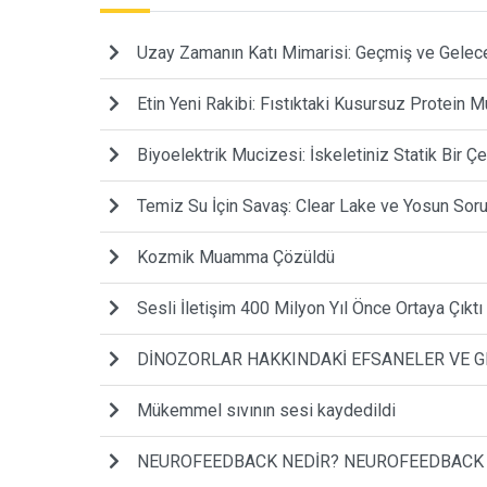
Uzay Zamanın Katı Mimarisi: Geçmiş ve Gelece
Etin Yeni Rakibi: Fıstıktaki Kusursuz Protein 
Biyoelektrik Mucizesi: İskeletiniz Statik Bir Ç
Temiz Su İçin Savaş: Clear Lake ve Yosun Sor
Kozmik Muamma Çözüldü
Sesli İletişim 400 Milyon Yıl Önce Ortaya Çıktı
DİNOZORLAR HAKKINDAKİ EFSANELER VE 
Mükemmel sıvının sesi kaydedildi
NEUROFEEDBACK NEDİR? NEUROFEEDBACK