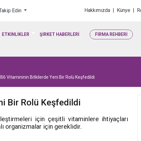
loji & Yaşam Bilimler
Hakkımızda
|
Künye
|
R
 Takip Edin
ETKİNLİKLER
ŞİRKET HABERLERİ
FİRMA REHBERİ
B6 Vitamininin Bitkilerde Yeni Bir Rolü Keşfedildi
i Bir Rolü Keşfedildi
ştirmeleri için çeşitli vitaminlere ihtiyaçları
ı organizmalar için gereklidir.