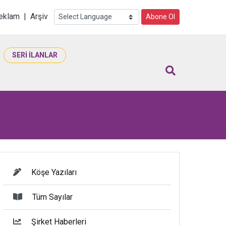
i
eklam
|
Arşiv
Abone Ol
SERİ İLANLAR
Köşe Yazıları
Tüm Sayılar
Şirket Haberleri