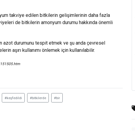
um takviye edilen bitkilerin gelişimlerinin daha fazla
viyeleri de bitkilerin amonyum durumu hakkında önemli
erin azot durumunu tespit etmek ve şu anda çevresel
erin aşırı kullanımı önlemek için kullanılabilir.
08151505.htm
#keşfedildi
#bitkilerde
#bir