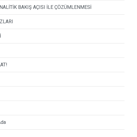
NALİTİK BAKIŞ AÇISI İLE ÇÖZÜMLENMESİ
ZLARI
İ
AT!
Ada