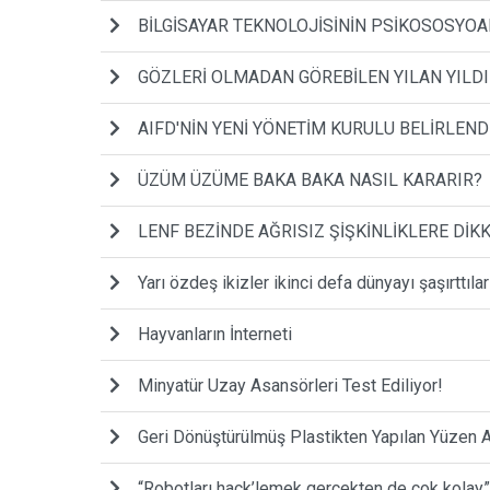
BİLGİSAYAR TEKNOLOJİSİNİN PSİKOSOSYOA
GÖZLERİ OLMADAN GÖREBİLEN YILAN YILDI
AIFD'NİN YENİ YÖNETİM KURULU BELİRLEND
ÜZÜM ÜZÜME BAKA BAKA NASIL KARARIR?
LENF BEZİNDE AĞRISIZ ŞİŞKİNLİKLERE DİKK
Yarı özdeş ikizler ikinci defa dünyayı şaşırttılar
Hayvanların İnterneti
Minyatür Uzay Asansörleri Test Ediliyor!
Geri Dönüştürülmüş Plastikten Yapılan Yüzen 
“Robotları hack’lemek gerçekten de çok kolay”