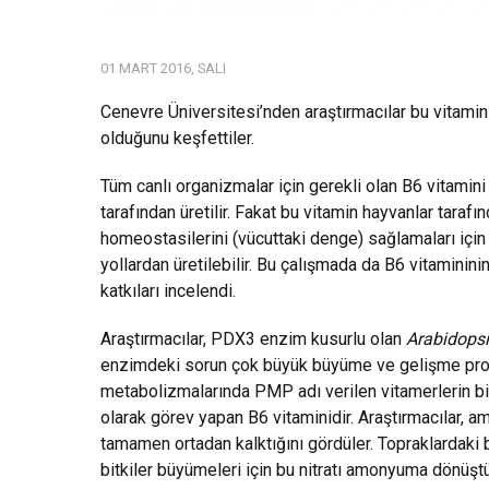
01 MART 2016, SALI
Cenevre Üniversitesi’nden araştırmacılar bu vitamin
olduğunu keşfettiler.
Tüm canlı organizmalar için gerekli olan B6 vitamini 
tarafından üretilir. Fakat bu vitamin hayvanlar taraf
homeostasilerini (vücuttaki denge) sağlamaları için ge
yollardan üretilebilir. Bu çalışmada da B6 vitamini
katkıları incelendi.
Araştırmacılar, PDX3 enzim kusurlu olan
Arabidopsi
enzimdeki sorun çok büyük büyüme ve gelişme proble
metabolizmalarında PMP adı verilen vitamerlerin bi
olarak görev yapan B6 vitaminidir. Araştırmacılar, a
tamamen ortadan kalktığını gördüler. Topraklardaki bi
bitkiler büyümeleri için bu nitratı amonyuma dönüşt