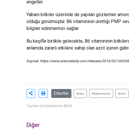
engeller.
Yabani bitkiler üzerinde de yapılan gözlemler amony
olduğu görülmüştür. B6 vitamininin ürettiği PMP se
bilgiler edinmemizi sağlar.
Bu keşifle birlikte gelecekte, B6 vitamininin bitkil
anlamda zararlı etkilere sahip olan azot içeren gübrel
Kaynak:
https://www.sciencedaily.com/releases/2016/02/1602
Etiketler
#yeni
#vitamininin
#rolü
Toplam Görüntülenme 8024
Diğer