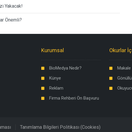
zi Yakacak!
dar Önemli?
Kurumsal
Okurlar İç
BioMedya Nedir?
Makale 
Künye
Gönüllü
Reklam
Okuyuc
Firma Rehberi Ön Başvuru
unması
Tanımlama Bilgileri Politikası (Cookies)