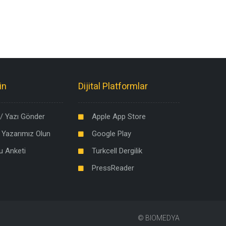
in
Dijital Platformlar
/ Yazı Gönder
Apple App Store
 Yazarımız Olun
Google Play
u Anketi
Turkcell Dergilik
PressReader
©
BIOMEDYA