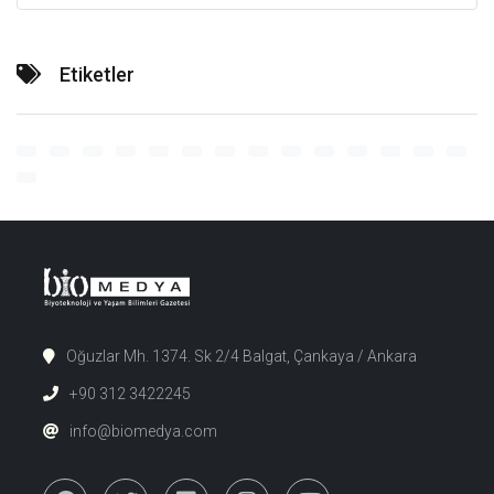
Etiketler
Oğuzlar Mh. 1374. Sk 2/4 Balgat, Çankaya / Ankara
+90 312 3422245
info@biomedya.com