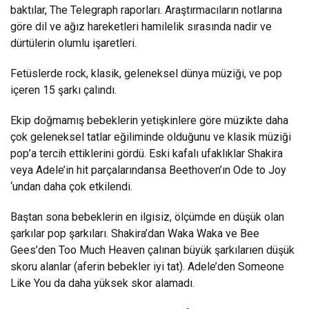
baktılar, The Telegraph raporları. Araştırmacıların notlarına
göre dil ve ağız hareketleri hamilelik sırasında nadir ve
dürtülerin olumlu işaretleri.
Fetüslerde rock, klasik, geleneksel dünya müziği, ve pop
içeren 15 şarkı çalındı.
Ekip doğmamış bebeklerin yetişkinlere göre müzikte daha
çok geleneksel tatlar eğiliminde olduğunu ve klasik müziği
pop’a tercih ettiklerini gördü. Eski kafalı ufaklıklar Shakira
veya Adele’in hit parçalarındansa Beethoven’ın Ode to Joy
‘undan daha çok etkilendi.
Baştan sona bebeklerin en ilgisiz, ölçümde en düşük olan
şarkılar pop şarkıları. Shakira’dan Waka Waka ve Bee
Gees’den Too Much Heaven çalınan büyük şarkılarıen düşük
skoru alanlar (aferin bebekler iyi tat). Adele’den Someone
Like You da daha yüksek skor alamadı.