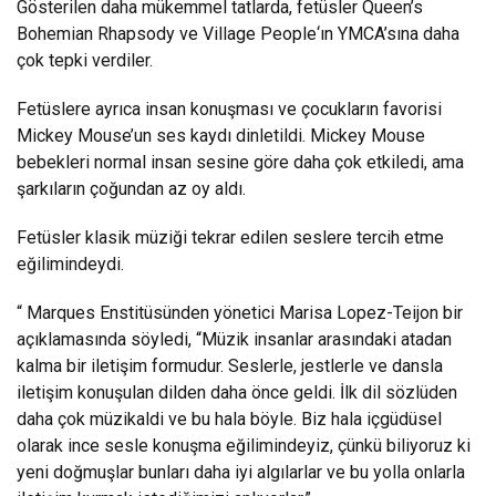
Gösterilen daha mükemmel tatlarda, fetüsler Queen’s
Bohemian Rhapsody ve Village People‘ın YMCA’sına daha
çok tepki verdiler.
Fetüslere ayrıca insan konuşması ve çocukların favorisi
Mickey Mouse’un ses kaydı dinletildi. Mickey Mouse
bebekleri normal insan sesine göre daha çok etkiledi, ama
şarkıların çoğundan az oy aldı.
Fetüsler klasik müziği tekrar edilen seslere tercih etme
eğilimindeydi.
“ Marques Enstitüsünden yönetici Marisa Lopez-Teijon bir
açıklamasında söyledi, “Müzik insanlar arasındaki atadan
kalma bir iletişim formudur. Seslerle, jestlerle ve dansla
iletişim konuşulan dilden daha önce geldi. İlk dil sözlüden
daha çok müzikaldi ve bu hala böyle. Biz hala içgüdüsel
olarak ince sesle konuşma eğilimindeyiz, çünkü biliyoruz ki
yeni doğmuşlar bunları daha iyi algılarlar ve bu yolla onlarla