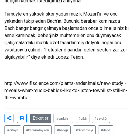
iletişim kurmak istediğimizi anlıyorlar.”
Tümüyle en yüksek skor yapan müzik Mozart’ın ve onu
yakından takip eden Bach’ın. Bununla beraber, karnınızda
Bach bangır bangır çalmaya başlamadan önce bilmelisiniz ki
anne karnındaki bebeğiniz muhtemelen onu duymayacak.
Çalışmalardaki müzik özel tasarlanmış dölyolu hoparlörü
vasıtasıyla çalındı. “Fetüsler dışarıdan gelen sesleri zar zor
algılayabilir” diye ekledi Lopez-Teijon.
http://www.iflscience.com/plants-andanimals/new-study -
reveals-what-music-babies-like-to-listen-towhillst-still-in-
the-womb/
Etiketler
#şarkıları
#çıktı
#sevdiği
#ortaya
#karnındayken
#hangi
#dinlemeyi
#daha