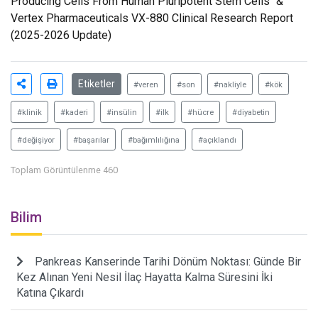
Producing Cells From Human Pluripotent Stem Cells" &
Vertex Pharmaceuticals VX-880 Clinical Research Report
(2025-2026 Update)
Etiketler
#veren
#son
#nakliyle
#kök
#klinik
#kaderi
#insülin
#ilk
#hücre
#diyabetin
#değişiyor
#başarılar
#bağımlılığına
#açıklandı
Toplam Görüntülenme 460
Bilim
Pankreas Kanserinde Tarihi Dönüm Noktası: Günde Bir
Kez Alınan Yeni Nesil İlaç Hayatta Kalma Süresini İki
Katına Çıkardı