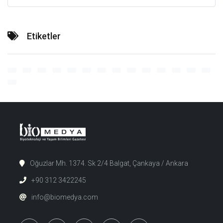
Etiketler
Oğuzlar Mh. 1374. Sk 2/4 Balgat, Çankaya / Ankara
+90 312 3422245
info@biomedya.com