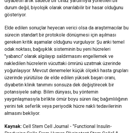
diyabetin artık sadece bir cihaz yardımıyla yönetilen bir
durum değil, biyolojik olarak onarılabilir bir hasar olduğunu
gösteriyor.
Elde edilen sonuçlar heyecan verici olsa da araştırmacılar bu
sürecin standart bir protokole dönüşmesi için aşılması
gereken kritik aşamalar olduğunu vurguluyor. Şu anki temel
odak noktası, bağışıklık sisteminin bu yeni hücreleri
"yabancı" olarak algılayıp saldırmasını engellemek ve
nakledilen hücrelerin vücuttaki ömrünü uzatmak üzerinde
yoğunlaşıyor. Mevcut denemeler küçük ölçekli hasta grupları
üzerinde yürütülse de elde edilen yüksek başarı oranı,
diyabetin klinik tanımını sonsuza dek değiştirecek bir
potansiyele sahip. Bilim dünyası, bu yöntemin
yaygınlaşmasıyla birlikte ömür boyu süren ilaç bağımlılığının
yerini tek seferlik veya periyodik hücre nakli tedavilerinin
almasını bekliyor.
Kaynak:
Cell Stem Cell Journal - "Functional Insulin-