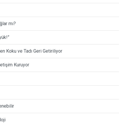
ğlar mı?
yük!”
 Koku ve Tadı Geri Getiriliyor
letişim Kuruyor
nebilir
oji