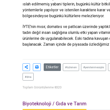
ıslah edilmemiş yabani tiplerin, bugünkü kültür bitkil
yöntemlerle yapılıyor ve istenilen karaktere karar v
bölgesindeyse bugünkü kültürlere melezleniyor.
İYTE'nin mısır, domates ve patlıcan üzerinde yaptıkl
tadın değil insan sağlığına olumlu etki yapan vitami
ürünlerine de uygulanabilecek. Eski tadına kavuşan 
başlanacak. Zaman içinde de piyasada özlediğimi
Etiketler
#özlenen
#yenilenmesiyle
#dna
Toplam Görüntülenme 8320
Biyoteknoloji / Gıda ve Tarım