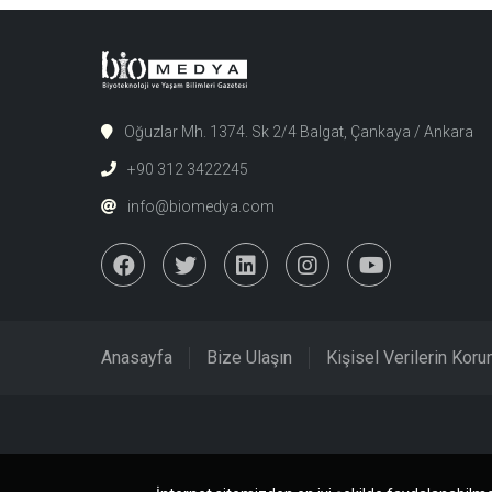
Oğuzlar Mh. 1374. Sk 2/4 Balgat, Çankaya / Ankara
+90 312 3422245
info@biomedya.com
Anasayfa
Bize Ulaşın
Kişisel Verilerin Kor