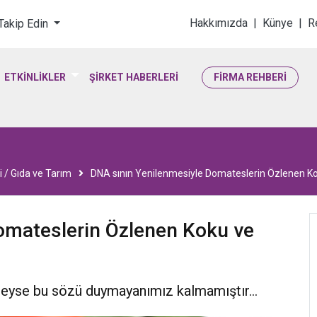
loji & Yaşam Bilimler
Hakkımızda
|
Künye
|
R
 Takip Edin
ETKİNLİKLER
ŞİRKET HABERLERİ
FİRMA REHBERİ
i / Gıda ve Tarım
DNA sının Yenilenmesiyle Domateslerin Özlenen Koku
omateslerin Özlenen Koku ve
deyse bu sözü duymayanımız kalmamıştır...