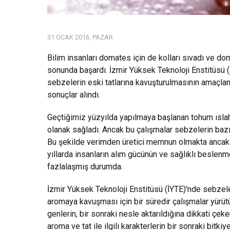
31 OCAK 2016, PAZAR
Bilim insanları domates için de kolları sıvadı ve d
sonunda başardı. İzmir Yüksek Teknoloji Enstitüsü 
sebzelerin eski tatlarına kavuşturulmasının amaçlan
sonuçlar alındı.
Geçtiğimiz yüzyılda yapılmaya başlanan tohum ıslah 
olanak sağladı. Ancak bu çalışmalar sebzelerin baz
Bu şekilde verimden üretici memnun olmakta ancak 
yıllarda insanların alım gücünün ve sağlıklı beslenm
fazlalaşmış durumda.
İzmir Yüksek Teknoloji Enstitüsü (İYTE)'nde sebzele
aromaya kavuşması için bir süredir çalışmalar yürütü
genlerin, bir sonraki nesle aktarıldığına dikkati çeken 
aroma ve tat ile ilgili karakterlerin bir sonraki bitk