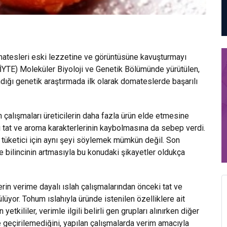
omatesleri eski lezzetine ve görüntüsüne kavuşturmayı
(İYTE) Moleküler Biyoloji ve Genetik Bölümünde yürütülen,
dığı genetik araştırmada ilk olarak domateslerde başarılı
çalışmaları üreticilerin daha fazla ürün elde etmesine
ı tat ve aroma karakterlerinin kaybolmasına da sebep verdi.
tüketici için aynı şeyi söylemek mümkün değil. Son
e bilincinin artmasıyla bu konudaki şikayetler oldukça
rin verime dayalı ıslah çalışmalarından önceki tat ve
lüyor. Tohum ıslahıyla üründe istenilen özelliklere ait
yetkililer, verimle ilgili belirli gen grupları alınırken diğer
iye geçirilemediğini, yapılan çalışmalarda verim amacıyla