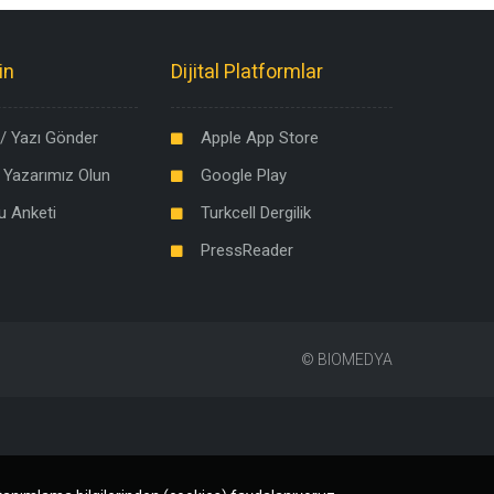
in
Dijital Platformlar
/ Yazı Gönder
Apple App Store
 Yazarımız Olun
Google Play
u Anketi
Turkcell Dergilik
PressReader
©
BIOMEDYA