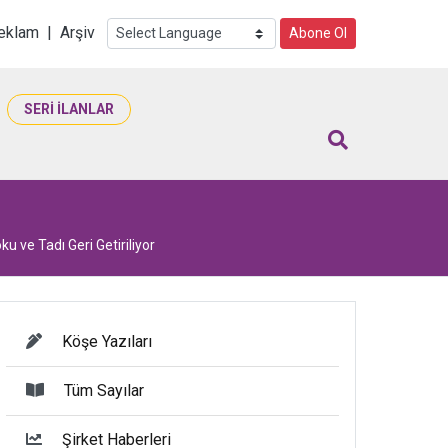
i
eklam
|
Arşiv
Abone Ol
SERİ İLANLAR
 ve Tadı Geri Getiriliyor
Köşe Yazıları
Tüm Sayılar
Şirket Haberleri