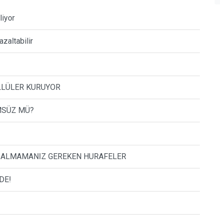
liyor
zaltabilir
LLÜLER KURUYOR
MSÜZ MÜ?
E ALMAMANIZ GEREKEN HURAFELER
DE!