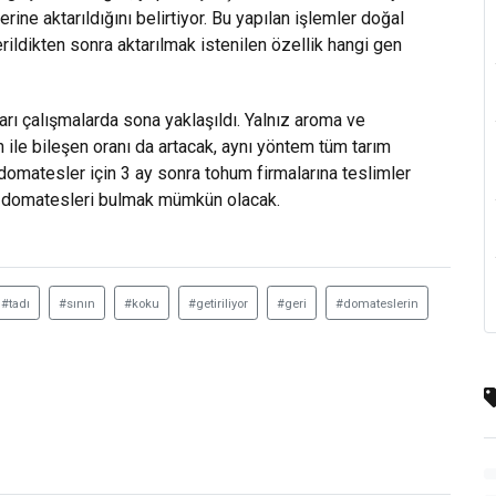
erine aktarıldığını belirtiyor. Bu yapılan işlemler doğal
erildikten sonra aktarılmak istenilen özellik hangi gen
arı çalışmalarda sona yaklaşıldı. Yalnız aroma ve
n ile bileşen oranı da artacak, aynı yöntem tüm tarım
domatesler için 3 ay sonra tohum firmalarına teslimler
z domatesleri bulmak mümkün olacak.
#tadı
#sının
#koku
#getiriliyor
#geri
#domateslerin