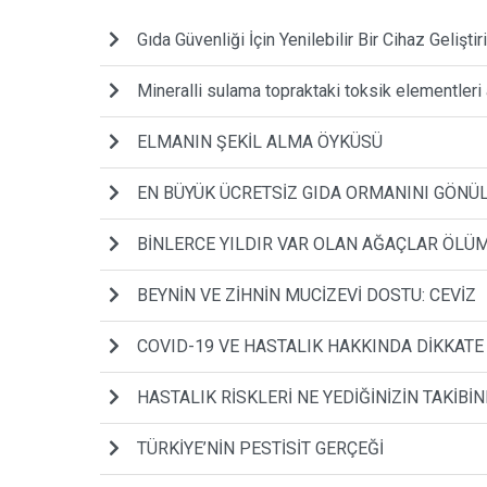
Gıda Güvenliği İçin Yenilebilir Bir Cihaz Geliştiri
Mineralli sulama topraktaki toksik elementleri a
ELMANIN ŞEKİL ALMA ÖYKÜSÜ
EN BÜYÜK ÜCRETSİZ GIDA ORMANINI GÖNÜ
BİNLERCE YILDIR VAR OLAN AĞAÇLAR ÖLÜ
BEYNİN VE ZİHNİN MUCİZEVİ DOSTU: CEVİZ
COVID-19 VE HASTALIK HAKKINDA DİKKAT
HASTALIK RİSKLERİ NE YEDİĞİNİZİN TAKİBİN
TÜRKİYE’NİN PESTİSİT GERÇEĞİ