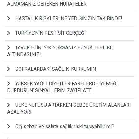
ALMAMANIZ GEREKEN HURAFELER
HASTALIK RİSKLERİ NE YEDİĞİNİZİN TAKİBİNDE!
TÜRKİYE’NİN PESTİSİT GERÇEĞİ
TAVUK ETİNİ YIKIYORSANIZ BÜYÜK TEHLİKE
ALTINDASINIZ!
SOFRALARDAKİ SAĞLIK: KURKUMIN
YÜKSEK YAĞLI DİYETLER FARELERDE ‘YEMEĞİ
DURDURUN’ SİNYALLERİNİ ZAYIFLATTI
ÜLKE NÜFUSU ARTARKEN SEBZE ÜRETİM ALANLARI
AZALIYOR!
Çiğ sebze ve salata sağlık riski taşıyabilir mi?