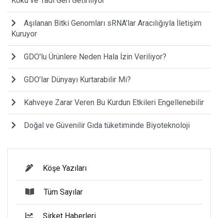
Koku ve Tadı Geri Getiriliyor
Aşılanan Bitki Genomları sRNA'lar Aracılığıyla İletişim
Kuruyor
GDO'lu Ürünlere Neden Hala İzin Veriliyor?
GDO’lar Dünyayı Kurtarabilir Mi?
Kahveye Zarar Veren Bu Kurdun Etkileri Engellenebilir
Doğal ve Güvenilir Gıda tüketiminde Biyoteknoloji
Köşe Yazıları
Tüm Sayılar
Şirket Haberleri