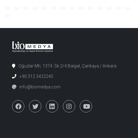
Oğuzlar Mh. 1374. Sk 2/4 Balgat, Çankaya / Ankara
+90 312 3422245
info@biomedya.com