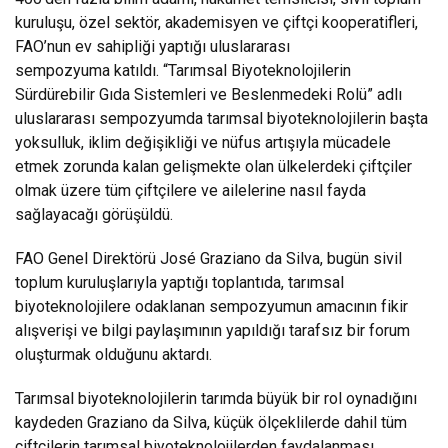
kuruluşu, özel sektör, akademisyen ve çiftçi kooperatifleri,
FAO’nun ev sahipliği yaptığı
uluslararası
sempozyuma
katıldı. “Tarımsal Biyoteknolojilerin
Sürdürebilir Gıda Sistemleri ve Beslenmedeki Rolü” adlı
uluslararası sempozyumda tarımsal biyoteknolojilerin başta
yoksulluk, iklim değişikliği ve nüfus artışıyla mücadele
etmek zorunda kalan gelişmekte olan ülkelerdeki çiftçiler
olmak üzere tüm çiftçilere ve ailelerine nasıl fayda
sağlayacağı görüşüldü.
FAO Genel Direktörü José Graziano da Silva, bugün sivil
toplum kuruluşlarıyla yaptığı toplantıda, tarımsal
biyoteknolojilere odaklanan sempozyumun amacının fikir
alışverişi ve bilgi paylaşımının yapıldığı tarafsız bir forum
oluşturmak olduğunu aktardı.
Tarımsal biyoteknolojilerin tarımda büyük bir rol oynadığını
kaydeden Graziano da Silva, küçük ölçeklilerde dahil tüm
çiftçilerin tarımsal biyoteknolojilerden faydalanması