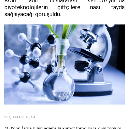
Rolü” adlı uluslararası sempozyumda
biyoteknolojilerin çiftçilere nasıl fayda
sağlayacağı görüşüldü.
23 ŞUBAT 2016, SALI
400’den fazla bilim adamı, hükümet temsilcisi, sivil toplum