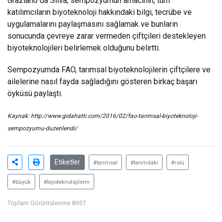
Graziano da Silva; sempozyumun amacının, tüm
katılımcıların biyoteknoloji hakkındaki bilgi, tecrübe ve
uygulamalarını paylaşmasını sağlamak ve bunların
sonucunda çevreye zarar vermeden çiftçileri destekleyen
biyoteknolojileri belirlemek olduğunu belirtti.
Sempozyumda FAO, tarımsal biyoteknolojilerin çiftçilere ve
ailelerine nasıl fayda sağladığını gösteren birkaç başarı
öyküsü paylaştı.
Kaynak:
http://www.gidahatti.com/2016/02/fao-tarimsal-biyoteknoloji-
sempozyumu-duzenlendi/
Etiketler
#tarımsal
#tarımdaki
#rolü
#büyük
#biyoteknolojilerin
Toplam Görüntülenme 8957