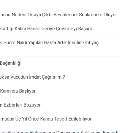
enizin Nedeni Ortaya Çıktı: Beyinleriniz Senkronize Oluyor
rattığı Kalıcı Hasarı Geriye Çevirmeyi Başardı
Hücre Nakli Yapılan Hasta Artık İnsüline İhtiyaç
Bağımlılığı
oksa Vücudun İmdat Çağrısı mı?
 Karnında Başlıyor
in Ezberleri Bozuyor
kmadan Üç Yıl Önce Kanda Tespit Edilebiliyor
nsanları Veriyi Elektronların Dönüşünde Saklamayı Başardı