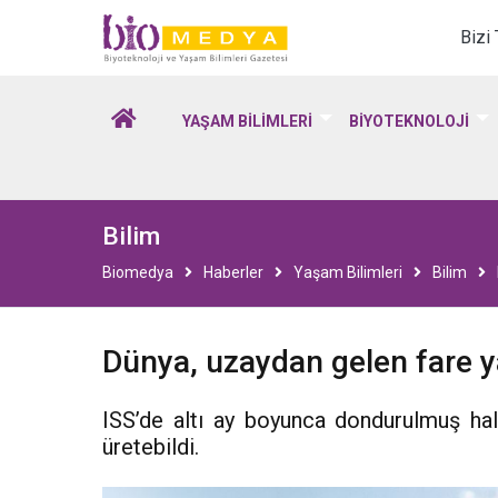
Biomedya - Biyotekno
Bizi
YAŞAM BİLİMLERİ
BİYOTEKNOLOJİ
Bilim
Biomedya
Haberler
Yaşam Bilimleri
Bilim
Dünya, uzaydan gelen fare ya
ISS’de altı ay boyunca dondurulmuş hald
üretebildi.