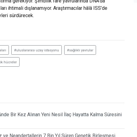
ştırma gerekiyor. Şimdilik fare yavrularında DNA’da
rı ihtimali dışlanamıyor. Araştırmacılar hâlâ ISS’de
leri sürdürecek.
ları
#uluslararası uzay istasyonu
#sağlıklı yavrular
k hücreler
de Bir Kez Alınan Yeni Nesil İlaç Hayatta Kalma Süresini
ız ve Neandertallerin 7 Bin Yıl Süren Genetik Birleşmesi