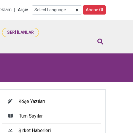
i
eklam
|
Arşiv
Abone Ol
SERİ İLANLAR
Köşe Yazıları
Tüm Sayılar
Şirket Haberleri