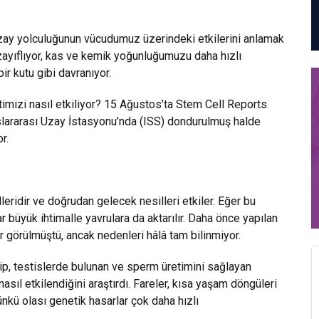
uzay yolculuğunun vücudumuz üzerindeki etkilerini anlamak
ayıflıyor, kas ve kemik yoğunluğumuzu daha hızlı
r kutu gibi davranıyor.
timizi nasıl etkiliyor? 15 Ağustos’ta Stem Cell Reports
slararası Uzay İstasyonu’nda (ISS) dondurulmuş halde
r.
eridir ve doğrudan gelecek nesilleri etkiler. Eğer bu
r büyük ihtimalle yavrulara da aktarılır. Daha önce yapılan
 görülmüştü, ancak nedenleri hâlâ tam bilinmiyor.
ip, testislerde bulunan ve sperm üretimini sağlayan
ıl etkilendiğini araştırdı. Fareler, kısa yaşam döngüleri
nkü olası genetik hasarlar çok daha hızlı