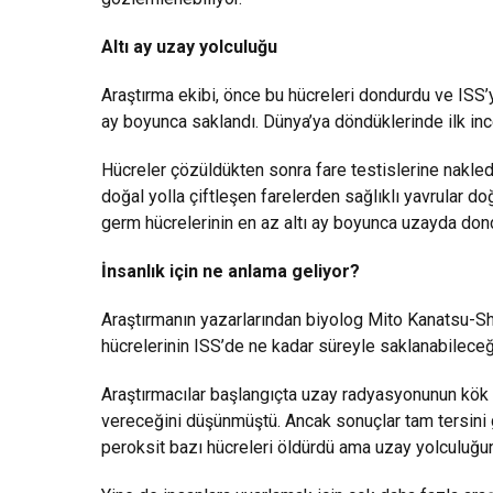
Altı ay uzay yolculuğu
Araştırma ekibi, önce bu hücreleri dondurdu ve ISS’
ay boyunca saklandı. Dünya’ya döndüklerinde ilk in
Hücreler çözüldükten sonra fare testislerine nakledi
doğal yolla çiftleşen farelerden sağlıklı yavrular d
germ hücrelerinin en az altı ay boyunca uzayda dond
İnsanlık için ne anlama geliyor?
Araştırmanın yazarlarından biyolog Mito Kanatsu-Shi
hücrelerinin ISS’de ne kadar süreyle saklanabileceğ
Araştırmacılar başlangıçta uzay radyasyonunun kök
vereceğini düşünmüştü. Ancak sonuçlar tam tersini g
peroksit bazı hücreleri öldürdü ama uzay yolculuğu