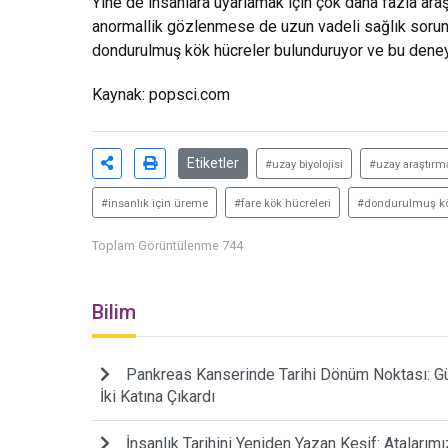
Yine de insanlara uyarlamak için çok daha fazla ara
anormallik gözlenmese de uzun vadeli sağlık sorunla
dondurulmuş kök hücreler bulunduruyor ve bu deney
Kaynak: popsci.com
Etiketler
#uzay biyolojisi
#uzay araştırma
#insanlık için üreme
#fare kök hücreleri
#dondurulmuş kö
Toplam Görüntülenme 744
Bilim
Pankreas Kanserinde Tarihi Dönüm Noktası: Gün
İki Katına Çıkardı
İnsanlık Tarihini Yeniden Yazan Keşif: Atalarım