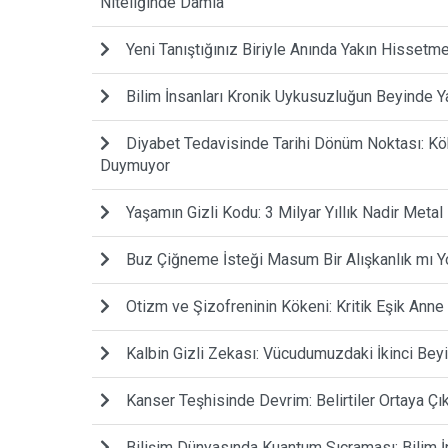
Niteliğinde Damla
Yeni Tanıştığınız Biriyle Anında Yakın Hissetm
Bilim İnsanları Kronik Uykusuzluğun Beyinde Ya
Diyabet Tedavisinde Tarihi Dönüm Noktası: Kök 
Duymuyor
Yaşamın Gizli Kodu: 3 Milyar Yıllık Nadir Metal 
Buz Çiğneme İsteği Masum Bir Alışkanlık mı Y
Otizm ve Şizofreninin Kökeni: Kritik Eşik Anne
Kalbin Gizli Zekası: Vücudumuzdaki İkinci Bey
Kanser Teşhisinde Devrim: Belirtiler Ortaya Çı
Bilişim Dünyasında Kuantum Sıçraması: Bilim İ