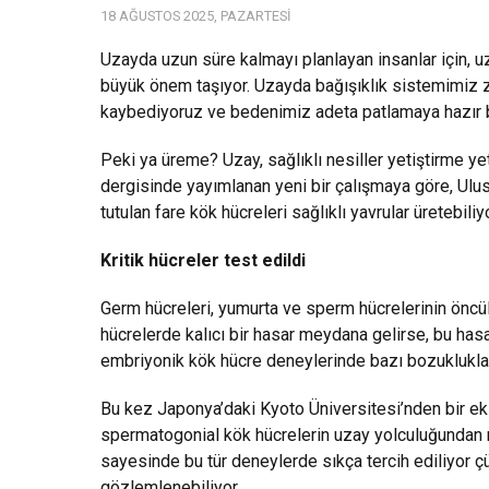
18 AĞUSTOS 2025, PAZARTESI
Uzayda uzun süre kalmayı planlayan insanlar için, 
büyük önem taşıyor. Uzayda bağışıklık sistemimiz z
kaybediyoruz ve bedenimiz adeta patlamaya hazır bi
Peki ya üreme? Uzay, sağlıklı nesiller yetiştirme ye
dergisinde yayımlanan yeni bir çalışmaya göre, Ulu
tutulan fare kök hücreleri sağlıklı yavrular üretebiliyo
Kritik hücreler test edildi
Germ hücreleri, yumurta ve sperm hücrelerinin öncüll
hücrelerde kalıcı bir hasar meydana gelirse, bu hasa
embriyonik kök hücre deneylerinde bazı bozukluklar
Bu kez Japonya’daki Kyoto Üniversitesi’nden bir ek
spermatogonial kök hücrelerin uzay yolculuğundan nas
sayesinde bu tür deneylerde sıkça tercih ediliyor çü
gözlemlenebiliyor.