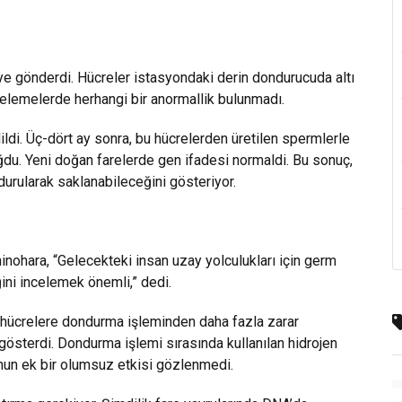
ye gönderdi. Hücreler istasyondaki derin dondurucuda altı
celemelerde herhangi bir anormallik bulunmadı.
ldi. Üç-dört ay sonra, bu hücrelerden üretilen spermlerle
oğdu. Yeni doğan farelerde gen ifadesi normaldi. Bu sonuç,
urularak saklanabileceğini gösteriyor.
nohara, “Gelecekteki insan uzay yolculukları için germ
ini incelemek önemli,” dedi.
 hücrelere dondurma işleminden daha fazla zarar
österdi. Dondurma işlemi sırasında kullanılan hidrojen
nun ek bir olumsuz etkisi gözlenmedi.