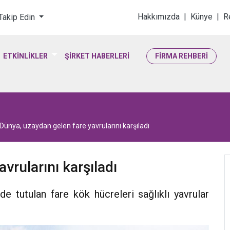
loji & Yaşam Bilimler
Hakkımızda
|
Künye
|
R
 Takip Edin
ETKİNLİKLER
ŞİRKET HABERLERİ
FİRMA REHBERİ
Dünya, uzaydan gelen fare yavrularını karşıladı
vrularını karşıladı
e tutulan fare kök hücreleri sağlıklı yavrular