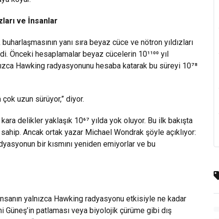
ları ve İnsanlar
 buharlaşmasının yanı sıra beyaz cüce ve nötron yıldızları
edi. Önceki hesaplamalar beyaz cücelerin 10¹¹⁰⁰ yıl
lnızca Hawking radyasyonunu hesaba katarak bu süreyi 10⁷⁸
 çok uzun sürüyor,” diyor.
 kara delikler yaklaşık 10⁶⁷ yılda yok oluyor. Bu ilk bakışta
e sahip. Ancak ortak yazar Michael Wondrak şöyle açıklıyor:
radyasyonun bir kısmını yeniden emiyorlar ve bu
r insanın yalnızca Hawking radyasyonu etkisiyle ne kadar
ni Güneş’in patlaması veya biyolojik çürüme gibi dış