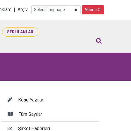
i
eklam
|
Arşiv
Abone Ol
SERİ İLANLAR
Köşe Yazıları
Tüm Sayılar
Şirket Haberleri