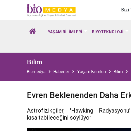
Biomedya - Biyotekno
Bizi
YAŞAM BİLİMLERİ
BİYOTEKNOLOJİ
Bilim
Biomedya
Haberler
Yaşam Bilimleri
Bilim
Evren Beklenenden Daha Erke
Astrofizikçiler, 'Hawking Radyasyon
kısaltabileceğini söylüyor