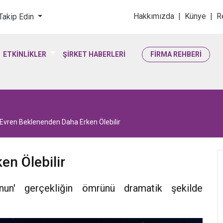
loji & Yaşam Bilimler
Hakkımızda
|
Künye
|
R
 Takip Edin
ETKİNLİKLER
ŞİRKET HABERLERİ
FİRMA REHBERİ
Evren Beklenenden Daha Erken Ölebilir
n Ölebilir
u'nun' gerçekliğin ömrünü dramatik şekilde