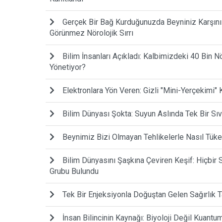
Gerçek Bir Bağ Kurduğunuzda Beyniniz Karşınız
Görünmez Nörolojik Sırrı
Bilim İnsanları Açıkladı: Kalbimizdeki 40 Bin N
Yönetiyor?
Elektronlara Yön Veren: Gizli "Mini-Yerçekimi" 
Bilim Dünyası Şokta: Suyun Aslında Tek Bir Sıv
Beynimiz Bizi Olmayan Tehlikelerle Nasıl Tüke
Bilim Dünyasını Şaşkına Çeviren Keşif: Hiçbi
Grubu Bulundu
Tek Bir Enjeksiyonla Doğuştan Gelen Sağırlık Ta
İnsan Bilincinin Kaynağı: Biyoloji Değil Kuantum