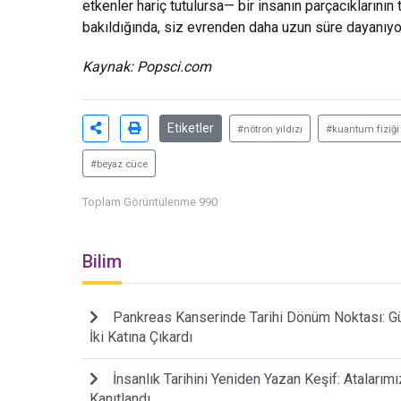
etkenler hariç tutulursa— bir insanın parçacıklarını
bakıldığında, siz evrenden daha uzun süre dayanıy
Kaynak:
Popsci.com
Etiketler
#nötron yıldızı
#kuantum fiziği
#beyaz cüce
Toplam Görüntülenme 990
Bilim
Pankreas Kanserinde Tarihi Dönüm Noktası: Gün
İki Katına Çıkardı
İnsanlık Tarihini Yeniden Yazan Keşif: Atalarım
Kanıtlandı