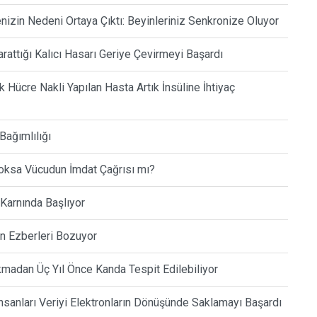
enizin Nedeni Ortaya Çıktı: Beyinleriniz Senkronize Oluyor
rattığı Kalıcı Hasarı Geriye Çevirmeyi Başardı
Hücre Nakli Yapılan Hasta Artık İnsüline İhtiyaç
Bağımlılığı
oksa Vücudun İmdat Çağrısı mı?
 Karnında Başlıyor
in Ezberleri Bozuyor
kmadan Üç Yıl Önce Kanda Tespit Edilebiliyor
nsanları Veriyi Elektronların Dönüşünde Saklamayı Başardı