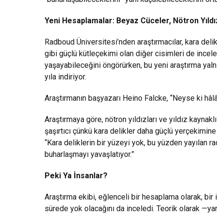
Yeni Hesaplamalar: Beyaz Cüceler, Nötron Yıldız
Radboud Üniversitesi’nden araştırmacılar, kara delik
gibi güçlü kütleçekimi olan diğer cisimleri de incel
yaşayabileceğini öngörürken, bu yeni araştırma ya
yıla indiriyor.
Araştırmanın başyazarı Heino Falcke, “Neyse ki hâlâ
Araştırmaya göre, nötron yıldızları ve yıldız kaynaklı
şaşırtıcı çünkü kara delikler daha güçlü yerçekimin
“Kara deliklerin bir yüzeyi yok, bu yüzden yayılan 
buharlaşmayı yavaşlatıyor.”
Peki Ya İnsanlar?
Araştırma ekibi, eğlenceli bir hesaplama olarak, bi
sürede yok olacağını da inceledi. Teorik olarak —ya