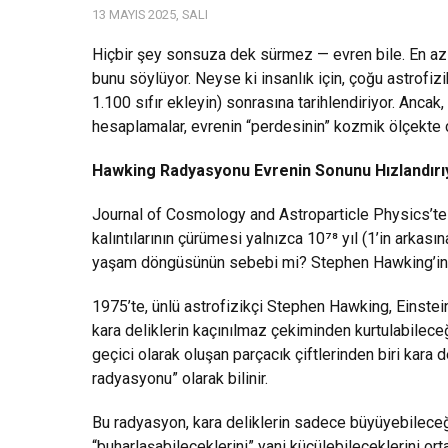
13 MAYIS 2025, SALI
Hiçbir şey sonsuza dek sürmez — evren bile. En az
bunu söylüyor. Neyse ki insanlık için, çoğu astrofizik
1.100 sıfır ekleyin) sonrasına tarihlendiriyor. Ancak,
hesaplamalar, evrenin “perdesinin” kozmik ölçekte 
Hawking Radyasyonu Evrenin Sonunu Hızlandırı
Journal of Cosmology and Astroparticle Physics’te 
kalıntılarının çürümesi yalnızca 10⁷⁸ yıl (1’in arkasın
yaşam döngüsünün sebebi mi? Stephen Hawking’in ad
1975’te, ünlü astrofizikçi Stephen Hawking, Einstein’
kara deliklerin kaçınılmaz çekiminden kurtulabileceğ
geçici olarak oluşan parçacık çiftlerinden biri kara d
radyasyonu” olarak bilinir.
Bu radyasyon, kara deliklerin sadece büyüyebileceği
“buharlaşabileceklerini” yani küçülebileceklerini ort