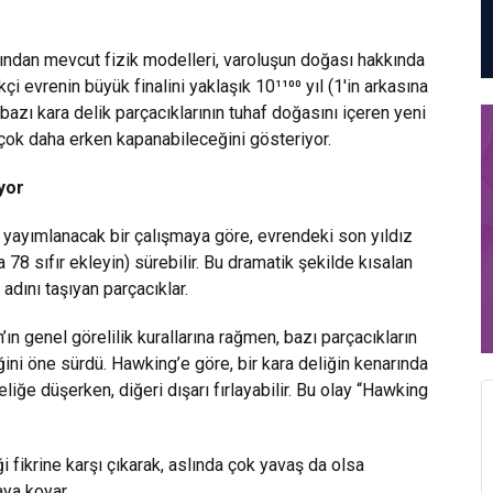
ından mevcut fizik modelleri, varoluşun doğası hakkında
çi evrenin büyük finalini yaklaşık 10¹¹⁰⁰ yıl (1'in arkasına
 bazı kara delik parçacıklarının tuhaf doğasını içeren yeni
çok daha erken kapanabileceğini gösteriyor.
yor
yayımlanacak bir çalışmaya göre, evrendeki son yıldız
a 78 sıfır ekleyin) sürebilir. Bu dramatik şekilde kısalan
ını taşıyan parçacıklar.
ın genel görelilik kurallarına rağmen, bazı parçacıkların
ini öne sürdü. Hawking’e göre, bir kara deliğin kenarında
eliğe düşerken, diğeri dışarı fırlayabilir. Bu olay “Hawking
 fikrine karşı çıkarak, aslında çok yavaş da olsa
aya koyar.