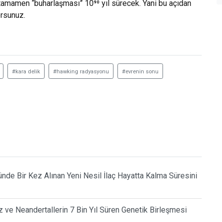
n tamamen “buharlaşması” 10⁹⁰ yıl sürecek. Yani bu açıdan
orsunuz.
#kara delik
#hawking radyasyonu
#evrenin sonu
de Bir Kez Alınan Yeni Nesil İlaç Hayatta Kalma Süresini
ız ve Neandertallerin 7 Bin Yıl Süren Genetik Birleşmesi